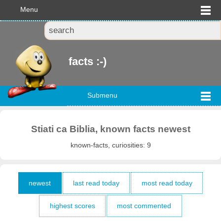
Menu
facts :-)
Submenu
Stiati ca Biblia, known facts newest
known-facts, curiosities: 9
newest
last read today
most read today
highest scores
most commented