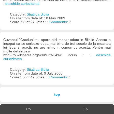
:
deschide curiozitatea
Category:
Stiati ca Biblia
On site from date of: 18 May 2009
Score 7.8 of 27 votes : :
Comments:
7
Cuvantul "Craciun" nu apare nici macar odata in Bilblie. Acesta a
inceput sa se serbeze dupa mai bine de trei secole de la moartea
lui Isus, si practic nu are nimic in comun cu acesta. Pentru mai
multe detalii vezi
http://ro.wikipedia.org/wiki/Cr%C4%8 3ciun : :
deschide
curiozitatea
Category:
Stiati ca Biblia
On site from date of: 9 July 2008
Score 9.2 of 47 votes : :
Comments:
1
top
Ro
En