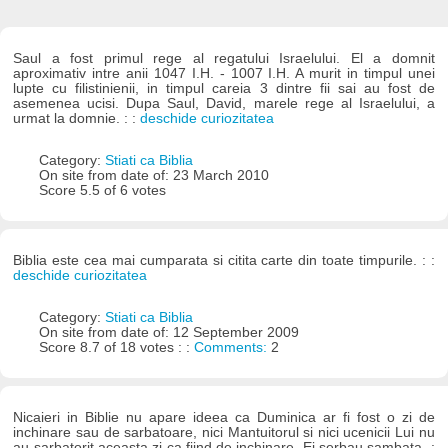
Saul a fost primul rege al regatului Israelului. El a domnit
aproximativ intre anii 1047 I.H. - 1007 I.H. A murit in timpul unei
lupte cu filistinienii, in timpul careia 3 dintre fii sai au fost de
asemenea ucisi. Dupa Saul, David, marele rege al Israelului, a
urmat la domnie. : :
deschide curiozitatea
Category:
Stiati ca Biblia
On site from date of: 23 March 2010
Score 5.5 of 6 votes
Biblia este cea mai cumparata si citita carte din toate timpurile. : :
deschide curiozitatea
Category:
Stiati ca Biblia
On site from date of: 12 September 2009
Score 8.7 of 18 votes : :
Comments:
2
Nicaieri in Biblie nu apare ideea ca Duminica ar fi fost o zi de
inchinare sau de sarbatoare, nici Mantuitorul si nici ucenicii Lui nu
au sarbatorit aceasta zi ca fiind de inchinare. Ei serbau sambata. :