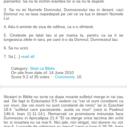
pamantul. Sa nu te inchini inaintea lor si sa nu le slujesti.
3. Sa nu iei Numele Domnului, Dumnezeului tau in desert; caci
Domnul nu va lasa nepedepsit pe cel ce va lua in desert Numele
Lui
4. Adu-ti aminte de ziua de odihna, ca s-o sfintesti.
5. Cinsteste pe tatal tau si pe mama ta, pentru ca sa ti se
lungeasca zilele in tara, pe care ti-o da Domnul, Dumnezeul tau.
6. Sa nu ucizi.
7. Sa [...]
read all
Category:
Stiati ca Biblia
On site from date of: 14 June 2010
Score 9.2 of 35 votes : :
Comments:
10
Nicaieri in Biblie nu scrie ca dupa moarte sufletul merge in rai sau
iad. De fapt in Ecleziastul 9:5 vedem ca "cei vii sunt constienti ca
vor muri, dar cei morti nu sunt constienti de nimic" iar in Ezechiel
18:4 "sufletul care pacatuieste, acela va muri" (vezi si Psalmul
146:4; Ioan 11:11-14;). Remarcati ce promisiune minunata face
Dumnezeu in Apocalipsa 21:4 "El va sterge orice lacrima din ochii
lor si moartea nu va mai fi. Nici jale, nici strigat, nici durere nu vor
mai fi. Lucrurile de odinioara au trecut" (vezi si Ioan 5:28,29; Isaia