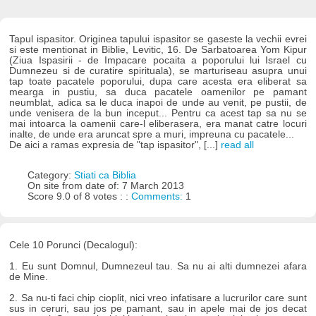
Tapul ispasitor. Originea tapului ispasitor se gaseste la vechii evrei
si este mentionat in Biblie, Levitic, 16. De Sarbatoarea Yom Kipur
(Ziua Ispasirii - de Impacare pocaita a poporului lui Israel cu
Dumnezeu si de curatire spirituala), se marturiseau asupra unui
tap toate pacatele poporului, dupa care acesta era eliberat sa
mearga in pustiu, sa duca pacatele oamenilor pe pamant
neumblat, adica sa le duca inapoi de unde au venit, pe pustii, de
unde venisera de la bun inceput... Pentru ca acest tap sa nu se
mai intoarca la oamenii care-l eliberasera, era manat catre locuri
inalte, de unde era aruncat spre a muri, impreuna cu pacatele...
De aici a ramas expresia de "tap ispasitor", [...]
read all
Category:
Stiati ca Biblia
On site from date of: 7 March 2013
Score 9.0 of 8 votes : :
Comments:
1
Cele 10 Porunci (Decalogul):
1. Eu sunt Domnul, Dumnezeul tau. Sa nu ai alti dumnezei afara
de Mine.
2. Sa nu-ti faci chip cioplit, nici vreo infatisare a lucrurilor care sunt
sus in ceruri, sau jos pe pamant, sau in apele mai de jos decat