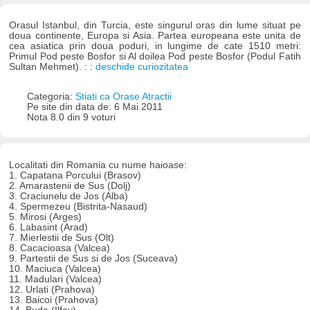
Orasul Istanbul, din Turcia, este singurul oras din lume situat pe
doua continente, Europa si Asia. Partea europeana este unita de
cea asiatica prin doua poduri, in lungime de cate 1510 metri:
Primul Pod peste Bosfor si Al doilea Pod peste Bosfor (Podul Fatih
Sultan Mehmet). : :
deschide curiozitatea
Categoria:
Stiati ca Orase Atractii
Pe site din data de: 6 Mai 2011
Nota 8.0 din 9 voturi
Localitati din Romania cu nume haioase:
1. Capatana Porcului (Brasov)
2. Amarastenii de Sus (Dolj)
3. Craciunelu de Jos (Alba)
4. Spermezeu (Bistrita-Nasaud)
5. Mirosi (Arges)
6. Labasint (Arad)
7. Mierlestii de Sus (Olt)
8. Cacacioasa (Valcea)
9. Partestii de Sus si de Jos (Suceava)
10. Maciuca (Valcea)
11. Madulari (Valcea)
12. Urlati (Prahova)
13. Baicoi (Prahova)