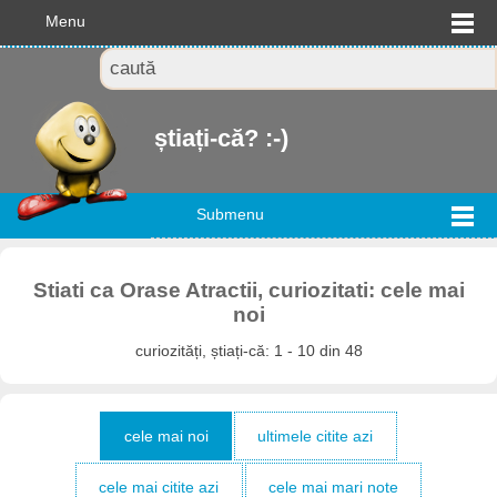
Menu
știați-că? :-)
Submenu
Stiati ca Orase Atractii, curiozitati: cele mai
noi
curiozități, știați-că: 1 - 10 din 48
cele mai noi
ultimele citite azi
cele mai citite azi
cele mai mari note