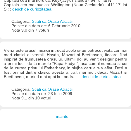
Capitala cea mai nordica: Reykjavyk (Islanda - 64° 8' lat N
Capitala cea mai sudica: Wellington (Noua Zeelanda) - 41° 17' lat
S : :
deschide curiozitatea
Categoria:
Stiati ca Orase Atractii
Pe site din data de: 6 Februarie 2010
Nota 9.0 din 7 voturi
Viena este orasul muzicii intrucat acolo si-au petrecut viata cei mai
mari clasici ai vremii: Haydn, Mozart si Beethoven, fiecare fiind
inspirat de frumusetea orasului. Ultimii doi au venit desigur pentru
a primi lectii de la marele "Papa Hadyn", asa cum il numeau si cei
de la curtea printului Estherhazy, in slujba caruia s-a aflat. Desi a
fost primul dintre clasici, acesta a trait mai mult decat Mozart si
Beethoven, murind mai apoi la Londra. : :
deschide curiozitatea
Categoria:
Stiati ca Orase Atractii
Pe site din data de: 23 Iulie 2009
Nota 9.1 din 10 voturi
înainte