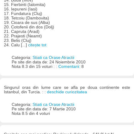
14. Buda (Ilfov)
15. Fierbinti (Ialomita)
16. Iepureni (Iasi)
17. Fundatura (Cluj)
18. Tetcoiu (Dambovita)
19. Cioara de sus (Alba)
20. Cotofenii din dos (Dolj)
21. Capruta (Arad)
22. Prajesti (Neamt)
23. Belis (Cluj)
24. Calu [...]
citește tot
Categoria:
Stiati ca Orase Atractii
Pe site din data de: 24 Noiembrie 2010
Nota 8.3 din 15 voturi : :
Comentarii:
8
Singurul oras din lume care se afla pe doua continente este
Istanbul, din Turcia. : :
deschide curiozitatea
Categoria:
Stiati ca Orase Atractii
Pe site din data de: 7 Martie 2010
Nota 8.5 din 4 voturi