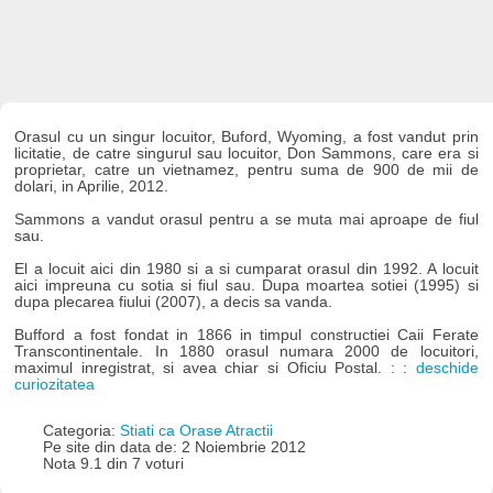
Orasul cu un singur locuitor, Buford, Wyoming, a fost vandut prin
licitatie, de catre singurul sau locuitor, Don Sammons, care era si
proprietar, catre un vietnamez, pentru suma de 900 de mii de
dolari, in Aprilie, 2012.
Sammons a vandut orasul pentru a se muta mai aproape de fiul
sau.
El a locuit aici din 1980 si a si cumparat orasul din 1992. A locuit
aici impreuna cu sotia si fiul sau. Dupa moartea sotiei (1995) si
dupa plecarea fiului (2007), a decis sa vanda.
Bufford a fost fondat in 1866 in timpul constructiei Caii Ferate
Transcontinentale. In 1880 orasul numara 2000 de locuitori,
maximul inregistrat, si avea chiar si Oficiu Postal. : :
deschide
curiozitatea
Categoria:
Stiati ca Orase Atractii
Pe site din data de: 2 Noiembrie 2012
Nota 9.1 din 7 voturi