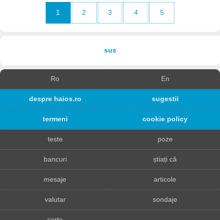
1
2
3
4
5
sus
Ro
En
despre haios.ro
sugestii
termeni
cookie policy
teste
poze
bancuri
știați că
mesaje
articole
valutar
sondaje
carte