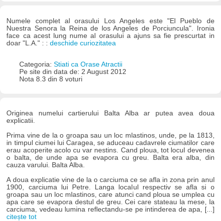
Numele complet al orasului Los Angeles este "El Pueblo de
Nuestra Senora la Reina de los Angeles de Porciuncula". Ironia
face ca acest lung nume al orasului a ajuns sa fie prescurtat in
doar "L.A." : :
deschide curiozitatea
Categoria:
Stiati ca Orase Atractii
Pe site din data de: 2 August 2012
Nota 8.3 din 8 voturi
Originea numelui cartierului Balta Alba ar putea avea doua
explicatii.
Prima vine de la o groapa sau un loc mlastinos, unde, pe la 1813,
in timpul ciumei lui Caragea, se aduceau cadavrele ciumatilor care
erau acoperite acolo cu var nestins. Cand ploua, tot locul devenea
o balta, de unde apa se evapora cu greu. Balta era alba, din
cauza varului. Balta Alba.
A doua explicatie vine de la o carciuma ce se afla in zona prin anul
1900, carciuma lui Petre. Langa localul respectiv se afla si o
groapa sau un loc mlastinos, care atunci cand ploua se umplea cu
apa care se evapora destul de greu. Cei care stateau la mese, la
carciuma, vedeau lumina reflectandu-se pe intinderea de apa, [...]
citește tot