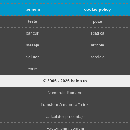
termeni
cookie policy
teste
poze
bancuri
știați că
mesaje
articole
valutar
sondaje
carte
© 2006 - 2026 haios.ro
Numerale Romane
Transformă numere în text
Calculator procentaje
Factori primi comuni