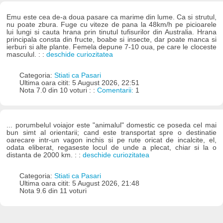
Emu este cea de-a doua pasare ca marime din lume. Ca si strutul,
nu poate zbura. Fuge cu viteze de pana la 48km/h pe picioarele
lui lungi si cauta hrana prin tinutul tufisurilor din Australia. Hrana
principala consta din fructe, boabe si insecte, dar poate manca si
ierburi si alte plante. Femela depune 7-10 oua, pe care le cloceste
masculul. : :
deschide curiozitatea
Categoria:
Stiati ca Pasari
Ultima oara citit: 5 August 2026, 22:51
Nota 7.0 din 10 voturi : :
Comentarii:
1
... porumbelul voiajor este "animalul" domestic ce poseda cel mai
bun simt al orientarii; cand este transportat spre o destinatie
oarecare intr-un vagon inchis si pe rute oricat de incalcite, el,
odata eliberat, regaseste locul de unde a plecat, chiar si la o
distanta de 2000 km. : :
deschide curiozitatea
Categoria:
Stiati ca Pasari
Ultima oara citit: 5 August 2026, 21:48
Nota 9.6 din 11 voturi