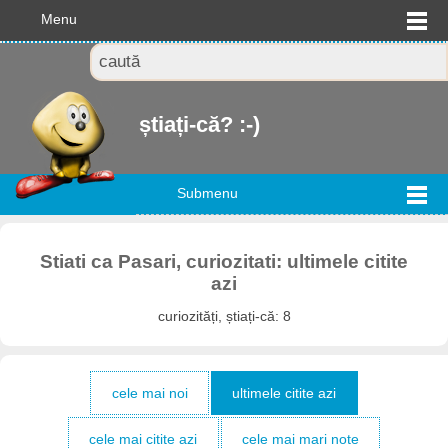
Menu
știați-că? :-)
Submenu
Stiati ca Pasari, curiozitati: ultimele citite
azi
curiozități, știați-că: 8
cele mai noi
ultimele citite azi
cele mai citite azi
cele mai mari note