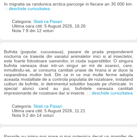
In migratia sa randunica arctica parcurge in fiecare an 35 000 km.
: :
deschide curiozitatea
Categoria:
Stiati ca Pasari
Ultima oara citit: 5 August 2026, 16:26
Nota 7.8 din 12 voturi
Bufnita (popular, cucuveaua), pasare de prada preponderent
nocturna ce traieste din vanatul animalelor mici si al insectelor,
este foarte folositoare oamenilor, in ciuda superstitiilor. O singura
bufnita vaneaza doar intr-un singur an mii de soareci, care,
inmultindu-se, ar consuma cantitati uriase de hrana si ar duce la
raspandirea multor boli. Din ce in ce mai multe ferme adopta
aceasta modalitate de a controla populatia de rozatoare, instaland
cuiburi de bufnite, in detrimentul solutiilor bazate pe chimicale. In
special atunci cand au pui, bufnitele vaneaza cantitati
impresionante de rozatoare dar si insecte. : :
deschide curiozitatea
Categoria:
Stiati ca Pasari
Ultima oara citit: 5 August 2026, 11:21
Nota 9.2 din 14 voturi
Pasarile au inima mai mare si mai puternica decat un mamifer de