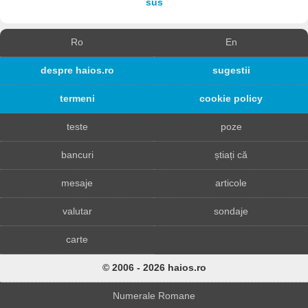
sus
Ro
En
despre haios.ro
sugestii
termeni
cookie policy
teste
poze
bancuri
știați că
mesaje
articole
valutar
sondaje
carte
© 2006 - 2026 haios.ro
Numerale Romane