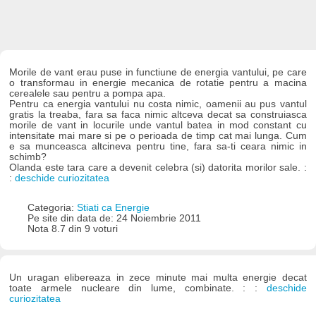
Morile de vant erau puse in functiune de energia vantului, pe care
o transformau in energie mecanica de rotatie pentru a macina
cerealele sau pentru a pompa apa.
Pentru ca energia vantului nu costa nimic, oamenii au pus vantul
gratis la treaba, fara sa faca nimic altceva decat sa construiasca
morile de vant in locurile unde vantul batea in mod constant cu
intensitate mai mare si pe o perioada de timp cat mai lunga. Cum
e sa munceasca altcineva pentru tine, fara sa-ti ceara nimic in
schimb?
Olanda este tara care a devenit celebra (si) datorita morilor sale. :
:
deschide curiozitatea
Categoria:
Stiati ca Energie
Pe site din data de: 24 Noiembrie 2011
Nota 8.7 din 9 voturi
Un uragan elibereaza in zece minute mai multa energie decat
toate armele nucleare din lume, combinate. : :
deschide
curiozitatea