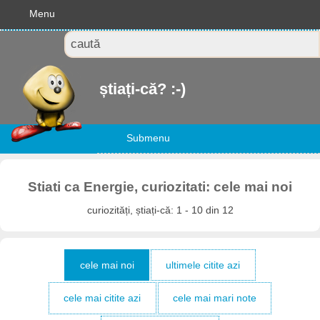
Menu
știați-că? :-)
Submenu
Stiati ca Energie, curiozitati: cele mai noi
curiozități, știați-că: 1 - 10 din 12
cele mai noi
ultimele citite azi
cele mai citite azi
cele mai mari note