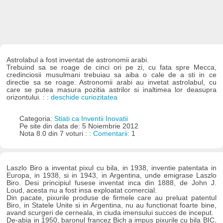
Astrolabul a fost inventat de astronomii arabi.
Trebuind sa se roage de cinci ori pe zi, cu fata spre Mecca,
credinciosii musulmani trebuiau sa aiba o cale de a sti in ce
directie sa se roage. Astronomii arabi au invetat astrolabul, cu
care se putea masura pozitia astrilor si inaltimea lor deasupra
orizontului. : :
deschide curiozitatea
Categoria:
Stiati ca Inventii Inovatii
Pe site din data de: 5 Noiembrie 2012
Nota 8.0 din 7 voturi : :
Comentarii:
1
Laszlo Biro a inventat pixul cu bila, in 1938, inventie patentata in
Europa, in 1938, si in 1943, in Argentina, unde emigrase Laszlo
Biro. Desi principiul fusese inventat inca din 1888, de John J.
Loud, acesta nu a fost insa exploatat comercial.
Din pacate, pixurile produse de firmele care au preluat patentul
Biro, in Statele Unite si in Argentina, nu au functionat foarte bine,
avand scurgeri de cerneala, in ciuda imensului succes de inceput.
De-abia in 1950, baronul francez Bich a impus pixurile cu bila BIC,