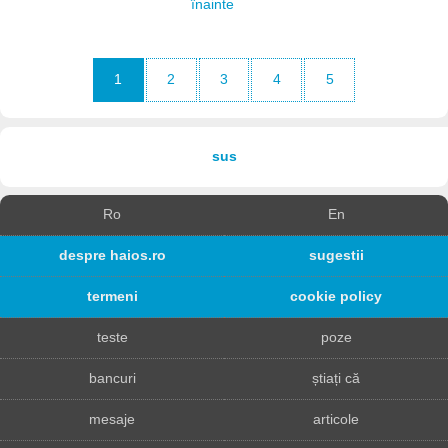
înainte
1
2
3
4
5
sus
Ro
En
despre haios.ro
sugestii
termeni
cookie policy
teste
poze
bancuri
știați că
mesaje
articole