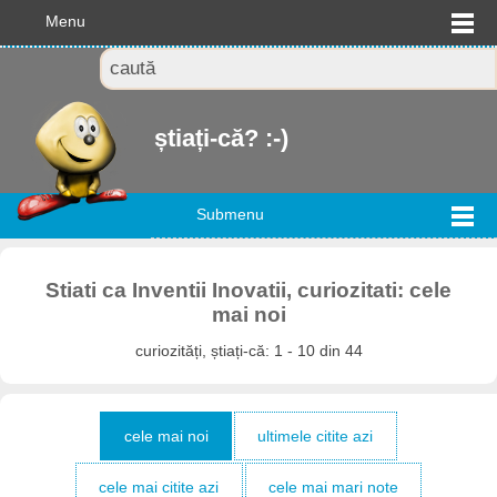
Menu
știați-că? :-)
Submenu
Stiati ca Inventii Inovatii, curiozitati: cele
mai noi
curiozități, știați-că: 1 - 10 din 44
cele mai noi
ultimele citite azi
cele mai citite azi
cele mai mari note