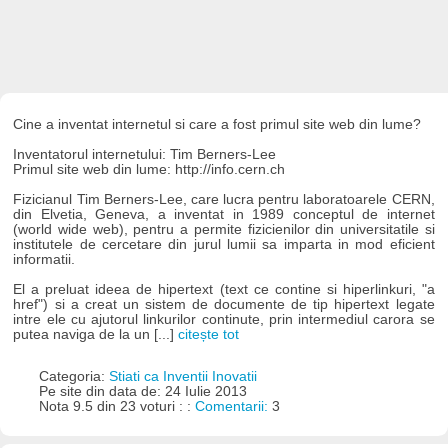
Cine a inventat internetul si care a fost primul site web din lume?
Inventatorul internetului: Tim Berners-Lee
Primul site web din lume: http://info.cern.ch
Fizicianul Tim Berners-Lee, care lucra pentru laboratoarele CERN,
din Elvetia, Geneva, a inventat in 1989 conceptul de internet
(world wide web), pentru a permite fizicienilor din universitatile si
institutele de cercetare din jurul lumii sa imparta in mod eficient
informatii.
El a preluat ideea de hipertext (text ce contine si hiperlinkuri, "a
href") si a creat un sistem de documente de tip hipertext legate
intre ele cu ajutorul linkurilor continute, prin intermediul carora se
putea naviga de la un [...]
citește tot
Categoria:
Stiati ca Inventii Inovatii
Pe site din data de: 24 Iulie 2013
Nota 9.5 din 23 voturi : :
Comentarii:
3