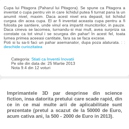
Cupa lui Pitagora (Paharul lui Pitagora). Se spune ca Pitagora a
inventat o cupa pentru vin in care lichidul putea fi turnat pana la un
anumit nivel, maxim. Daca acest nivel era depasit, tot lichidul
curgea din acea cupa. El ar fi inventat aceasta cupa pentru a fi
folosita pe santiere, unde vinul era impartit muncitorilor, in pauze.
Daca cineva se lacomea, turnandu-si mai mult, avea surpriza sa
constate ca tot vinul i se scurgea din pahar! In acest fel, toata
lumea primea aceeasi cantitate, fara sa se faca excese.
Poti si tu sa-ti faci un pahar asemanator, dupa poza alaturata. : :
deschide curiozitatea
Categoria:
Stiati ca Inventii Inovatii
Pe site din data de: 25 Martie 2013
Nota 9.4 din 12 voturi
Imprimantele 3D par desprinse din science
fiction, insa datorita pretului care scade rapid, din
ce in ce mai multe arii de aplicabilitate sunt
prezentate (pretul a scazut de la 50000 de Euro,
acum cativa ani, la 500 - 2000 de Euro in 2013).