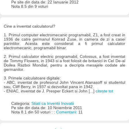
Pe site din data de: 22 Ianuarie 2012
Nota 8.5 din 9 voturi
Cine a inventat calculatorul?
1. Primul computer electromecanic programabil, Z1, a fost creat in
1936 de catre germanul Konrad Zuse, in camera de zi a casei
parintilor. Acesta este considerat a fi primul calculator
electromecanic, programabil binar.
2. Primul calculator electric programabil, Colossus, a fost inventat
de Tommy Flowers, in 1943 si a fost folosit de britanici in Cel De-al
Doilea Razboi Mondial, pentru a decripta mesajele codate ale
germanilor.
3. Primele calculatoare digitale:
- ABC, inventat de profesorul John Vincent Atanasoff si studentul
sau, Cliff Berry, in 1937 si dezvoltat pana in 1942.
- ENIAC, inventat de J. Presper Eckert si John [...]
citește tot
Categoria:
Stiati ca Inventii Inovatii
Pe site din data de: 10 Noiembrie 2011
Nota 8.1 din 50 voturi : :
Comentarii:
11