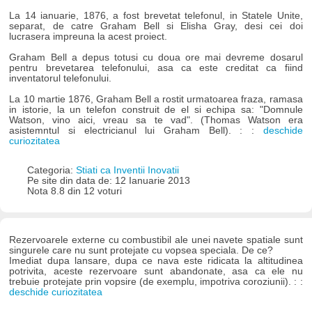
La 14 ianuarie, 1876, a fost brevetat telefonul, in Statele Unite,
separat, de catre Graham Bell si Elisha Gray, desi cei doi
lucrasera impreuna la acest proiect.
Graham Bell a depus totusi cu doua ore mai devreme dosarul
pentru brevetarea telefonului, asa ca este creditat ca fiind
inventatorul telefonului.
La 10 martie 1876, Graham Bell a rostit urmatoarea fraza, ramasa
in istorie, la un telefon construit de el si echipa sa: "Domnule
Watson, vino aici, vreau sa te vad". (Thomas Watson era
asistemntul si electricianul lui Graham Bell). : :
deschide
curiozitatea
Categoria:
Stiati ca Inventii Inovatii
Pe site din data de: 12 Ianuarie 2013
Nota 8.8 din 12 voturi
Rezervoarele externe cu combustibil ale unei navete spatiale sunt
singurele care nu sunt protejate cu vopsea speciala. De ce?
Imediat dupa lansare, dupa ce nava este ridicata la altitudinea
potrivita, aceste rezervoare sunt abandonate, asa ca ele nu
trebuie protejate prin vopsire (de exemplu, impotriva coroziunii). : :
deschide curiozitatea