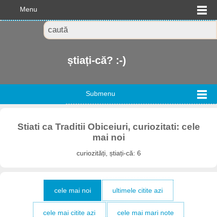
Menu
știați-că? :-)
Submenu
Stiati ca Traditii Obiceiuri, curiozitati: cele
mai noi
curiozități, știați-că: 6
cele mai noi
ultimele citite azi
cele mai citite azi
cele mai mari note