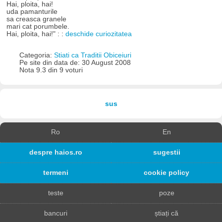
Hai, ploita, hai!
uda pamanturile
sa creasca granele
mari cat porumbele.
Hai, ploita, hai!" : :
deschide curiozitatea
Categoria:
Stiati ca Traditii Obiceiuri
Pe site din data de: 30 August 2008
Nota 9.3 din 9 voturi
sus
Ro
En
despre haios.ro
sugestii
termeni
cookie policy
teste
poze
bancuri
știați că