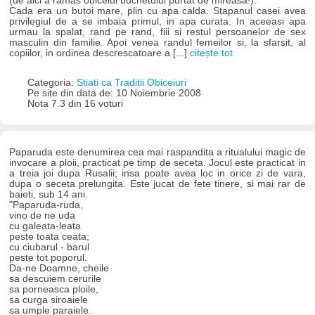
(de aici a ramas obiceiul buchetului purtat de mireasa!).
Cada era un butoi mare, plin cu apa calda. Stapanul casei avea
privilegiul de a se imbaia primul, in apa curata. In aceeasi apa
urmau la spalat, rand pe rand, fiii si restul persoanelor de sex
masculin din familie. Apoi venea randul femeilor si, la sfarsit, al
copiilor, in ordinea descrescatoare a [...]
citește tot
Categoria:
Stiati ca Traditii Obiceiuri
Pe site din data de: 10 Noiembrie 2008
Nota 7.3 din 16 voturi
Paparuda este denumirea cea mai raspandita a ritualului magic de
invocare a ploii, practicat pe timp de seceta. Jocul este practicat in
a treia joi dupa Rusalii; insa poate avea loc in orice zi de vara,
dupa o seceta prelungita. Este jucat de fete tinere, si mai rar de
baieti, sub 14 ani.
"Paparuda-ruda,
vino de ne uda
cu galeata-leata
peste toata ceata;
cu ciubarul - barul
peste tot poporul.
Da-ne Doamne, cheile
sa descuiem cerurile
sa porneasca ploile,
sa curga siroaiele
sa umple paraiele.