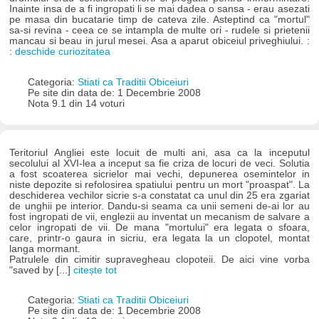
Inainte insa de a fi ingropati li se mai dadea o sansa - erau asezati
pe masa din bucatarie timp de cateva zile. Asteptind ca "mortul"
sa-si revina - ceea ce se intampla de multe ori - rudele si prietenii
mancau si beau in jurul mesei. Asa a aparut obiceiul priveghiului. :
:
deschide curiozitatea
Categoria:
Stiati ca Traditii Obiceiuri
Pe site din data de: 1 Decembrie 2008
Nota 9.1 din 14 voturi
Teritoriul Angliei este locuit de multi ani, asa ca la inceputul
secolului al XVI-lea a inceput sa fie criza de locuri de veci. Solutia
a fost scoaterea sicrielor mai vechi, depunerea osemintelor in
niste depozite si refolosirea spatiului pentru un mort "proaspat". La
deschiderea vechilor sicrie s-a constatat ca unul din 25 era zgariat
de unghii pe interior. Dandu-si seama ca unii semeni de-ai lor au
fost ingropati de vii, englezii au inventat un mecanism de salvare a
celor ingropati de vii. De mana "mortului" era legata o sfoara,
care, printr-o gaura in sicriu, era legata la un clopotel, montat
langa mormant.
Patrulele din cimitir supravegheau clopoteii. De aici vine vorba
"saved by [...]
citește tot
Categoria:
Stiati ca Traditii Obiceiuri
Pe site din data de: 1 Decembrie 2008