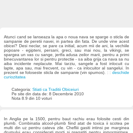
Atunci cand se lanseaza la apa o noua nava se sparge o sticla de
sampanie de peretii navei, in partea din fata. De unde vine acest
obicei? Desi neclar, se pare ca initial, acum mii de ani, la vechiile
popoare - egipteni, persani, greci, sau mai nou, la vikingi, se
spargea un vas cu sange, jertfa adusa zeilor marii, pentru a primi
binecuvantarea lor si pentru protectie - sa aiba grija ca nava sa nu
aiba incidente neplacute. Mai tarziu, sangele a fost inlocuit cu
lapte, apa sau, mai frecvent, cu vin - ca inlocuitor al sangelui. In
prezent se foloseste sticla de sampanie (vin spumos). : :
deschide
curiozitatea
Categoria:
Stiati ca Traditii Obiceiuri
Pe site din data de: 8 Decembrie 2010
Nota 8.9 din 10 voturi
In Anglia pe la 1500, pentru baut rachiu erau folosite cesti din
plumb. Combinatia alcool-plumb fiind atat de toxica ii scotea pe
multi din uz pentru cateva zile. Chefliii gasiti intinsi pe marginea
drumului erau considerati morti si pregatiti pentru inmormintare.