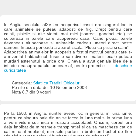
In Anglia secolului alXV-lea acoperisul casei era singurul loc in
care animalele se puteau adaposti de frig. Drept pentru care
cainii, pisicile si alte vietati mai mici (soareci, gandaci etc.) se
cuibareau in paiele care acopereau casa. Cand ploua, paiele
deveneau alunecoase si animalele cadeau uneori direct peste
oameni. In acea perioada a aparut zicala "Ploua cu pisici si caini".
Adapostirea animalelor in acoperis a fost si motivul pentru care s-
a inventat baldachinul. Insecte sau diverse materii fecale puteau
murdari asternutul la orice ora. Cineva a avut geniala idee de a
intinde deasupra patului un cearsaf, pentru protectie... : :
deschide
curiozitatea
Categoria:
Stiati ca Traditii Obiceiuri
Pe site din data de: 10 Noiembrie 2008
Nota 8.7 din 9 voturi
Pe la 1500, in Anglia, nuntile aveau loc in general in luna iunie,
pentru ca singura baie din an se facea in luna mai si in prima luna
a verii viitorii soti inca miroseau acceptabil. Oricum, corpul era
deja imbibat de miresmele transpiratiei si ca sa mascheze cat de
cat mirosul neplacut, miresele purtau in brate un buchet de flori