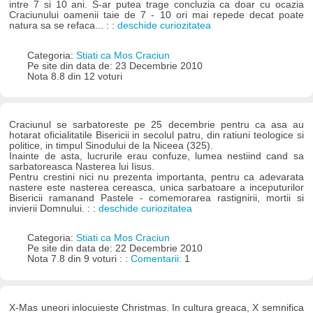
intre 7 si 10 ani. S-ar putea trage concluzia ca doar cu ocazia
Craciunului oamenii taie de 7 - 10 ori mai repede decat poate
natura sa se refaca... : :
deschide curiozitatea
Categoria:
Stiati ca Mos Craciun
Pe site din data de: 23 Decembrie 2010
Nota 8.8 din 12 voturi
Craciunul se sarbatoreste pe 25 decembrie pentru ca asa au
hotarat oficialitatile Bisericii in secolul patru, din ratiuni teologice si
politice, in timpul Sinodului de la Niceea (325).
Inainte de asta, lucrurile erau confuze, lumea nestiind cand sa
sarbatoreasca Nasterea lui Iisus.
Pentru crestini nici nu prezenta importanta, pentru ca adevarata
nastere este nasterea cereasca, unica sarbatoare a inceputurilor
Bisericii ramanand Pastele - comemorarea rastignirii, mortii si
invierii Domnului. : :
deschide curiozitatea
Categoria:
Stiati ca Mos Craciun
Pe site din data de: 22 Decembrie 2010
Nota 7.8 din 9 voturi : :
Comentarii:
1
X-Mas uneori inlocuieste Christmas. In cultura greaca, X semnifica