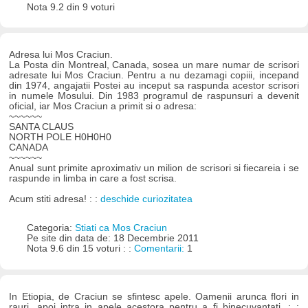
Nota 9.2 din 9 voturi
Adresa lui Mos Craciun.
La Posta din Montreal, Canada, sosea un mare numar de scrisori
adresate lui Mos Craciun. Pentru a nu dezamagi copiii, incepand
din 1974, angajatii Postei au inceput sa raspunda acestor scrisori
in numele Mosului. Din 1983 programul de raspunsuri a devenit
oficial, iar Mos Craciun a primit si o adresa:
~~~~~~
SANTA CLAUS
NORTH POLE H0H0H0
CANADA
~~~~~~
Anual sunt primite aproximativ un milion de scrisori si fiecareia i se
raspunde in limba in care a fost scrisa.
Acum stiti adresa! : :
deschide curiozitatea
Categoria:
Stiati ca Mos Craciun
Pe site din data de: 18 Decembrie 2011
Nota 9.6 din 15 voturi : :
Comentarii:
1
In Etiopia, de Craciun se sfintesc apele. Oamenii arunca flori in
rauri, apoi intra in apele acestora pentru a fi binecuvantati. : :