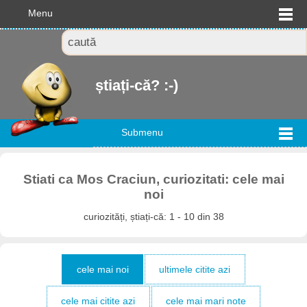
Menu
știați-că? :-)
Submenu
Stiati ca Mos Craciun, curiozitati: cele mai
noi
curiozități, știați-că: 1 - 10 din 38
cele mai noi
ultimele citite azi
cele mai citite azi
cele mai mari note