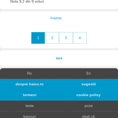
Nota 9.2 din 9 voturi
înainte
1
2
3
4
sus
Ro
En
despre haios.ro
sugestii
termeni
cookie policy
teste
poze
bancuri
știați că