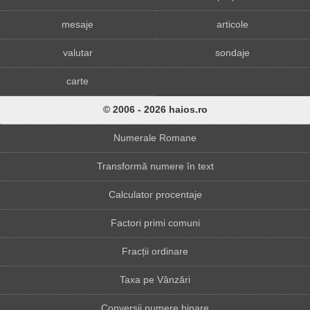
mesaje
articole
valutar
sondaje
carte
© 2006 - 2026 haios.ro
Numerale Romane
Transformă numere în text
Calculator procentaje
Factori primi comuni
Fracții ordinare
Taxa pe Vânzări
Conversii numere binare