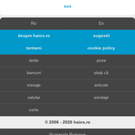
sus
Ro
En
despre haios.ro
sugestii
termeni
cookie policy
teste
poze
bancuri
știați că
mesaje
articole
valutar
sondaje
carte
© 2006 - 2026 haios.ro
Numerale Romane