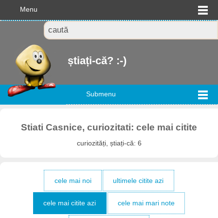
Menu
știați-că? :-)
Submenu
Stiati Casnice, curiozitati: cele mai citite
curiozități, știați-că: 6
cele mai noi
ultimele citite azi
cele mai citite azi
cele mai mari note