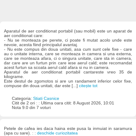
Aparatul de aer conditionat portabil (sau mobil) este un aparat de
aer conditionat care:
- Nu se monteaza pe perete, ci poate fi mutat acolo unde este
nevoie, acesta fiind principalul avantaj.
- Nu este compus din doua unitati, asa cum sunt cele fixe - care
au o unitate interna, care se monteaza in camera si una externa,
care se monteaza afara, ci o singura unitate, care sta in camera,
dar care are un furtun prin care iese aerul cald; este recomandat
acest furtun sa scoata aerul cald afara si nu in camera.
Aparatul de aer conditionat portabil cantareste vreo 35 de
kilograme.
Este destul de zgomotos si are un randament inferior celor fixe,
compuse din doua unitati, dar este [...]
citește tot
Categoria:
Stiati Casnice
Citit de 2 ori : : Ultima oara citit: 8 August 2026, 10:01
Nota 9.0 din 7 voturi
Petele de cafea ies daca haina este pusa la inmuiat in saramura
(apa cu sare). : :
deschide curiozitatea