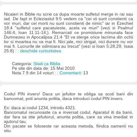
Nicaieri in Biblie nu scrie ca dupa moarte sufletul merge in rai sau
iad. De fapt in Ecleziastul 9:5 vedem ca "cei vii sunt constienti ca
vor muri, dar cei morti nu sunt constienti de nimic" iar in Ezechiel
18:4 "sufletul care pacatuieste, acela va muri" (vezi si Psalmul
146:4; Ioan 11:11-14;). Remarcati ce promisiune minunata face
Dumnezeu in Apocalipsa 21:4 "El va sterge orice lacrima din ochii
lor si moartea nu va mai fi. Nici jale, nici strigat, nici durere nu vor
mai fi. Lucrurile de odinioara au trecut" (vezi si Ioan 5:28,29; Isaia
25:8) : :
deschide curiozitatea
Categoria:
Stiati ca Biblia
Pe site din data de: 15 Mai 2010
Nota 7.9 din 14 voturi : :
Comentarii:
13
Codul PIN invers! Daca un jefuitor te obliga sa scoti bani din
bancomat, poti anunta politia, daca introduci codul PIN invers.
Ex: daca ai codul 1234, introdu 4321.
Bancomatul recunoaste ca e inversat codul. Aparatul iti da banii,
dar fara sa stie jefuitorul, anunta politia, care sa vina imediat in
ajutorul tau.
Din pacate se foloseste rar aceasta metoda, fiindca oamenii nu
stiu.