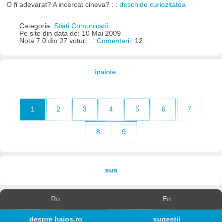
O fi adevarat? A incercat cineva? : :
deschide curiozitatea
Categoria:
Stiati Comunicatii
Pe site din data de: 10 Mai 2009
Nota 7.0 din 27 voturi : :
Comentarii:
12
înainte
1
2
3
4
5
6
7
8
9
sus
Ro
En
despre haios.ro
sugestii