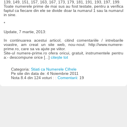
139, 149, 151, 157, 163, 167, 173, 179, 181, 191, 193, 197, 199.
Toate numerele prime de mai sus au fost testate, pentru a verifica
faptul ca fiecare din ele se divide doar la numarul 1 sau la numarul
in sine.
*
Update, 7 martie, 2013:
In continuarea acestui articol, citind comentariile / intrebarile
voastre, am creat un site web, nou-nout: http://www.numere-
prime.ro, care sa va ajute pe viitor.
Site-ul numere-prime.ro ofera oricui, gratuit, instrumentele pentru
a:- descompune orice [...]
citește tot
Categoria:
Stiati ca Numerele Cifrele
Pe site din data de: 4 Noiembrie 2011
Nota 8.4 din 124 voturi : :
Comentarii:
19