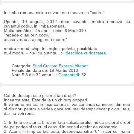
In limba romana niciun cuvant nu rimeaza cu ''codru''.
Update, 10 august, 2012: doar cuvantul modru rimeaza cu
cuvantul codru, in limba romana.
Multumim Alex - 45 ani - Trimis: 6 Mai 2010
"repede o iau prin codru
acasa vreau s-ajung, nu-i modru"
modru = mod, chip, fel; mijloc, putinta, posibilitate.
nu-i modru = nu-i cu putinta... : :
deschide curiozitatea
Categoria:
Stiati Cuvinte Expresii Alfabet
Pe site din data de: 19 Martie 2010
Nota 5.8 din 32 voturi : :
Comentarii:
52
Cat de destept este piciorul tau drept?
Incearca asta. Este de la un chirurg ortoped.
Iti va pune mintea in incurcatura si vei continua sa incerci din nou
si din nou pentru a vedea daca esti mai destept decat piciorul tau,
dar nu veti reusi.
1. In timp ce stai la birou in fata calculatorului, ridica piciorul drept
de pe podea si fa cu el cercuri in sensul acelor de ceasornic.
2. Acum, in timp ce faci asta, deseneaza cifra "6" in aer cu mana