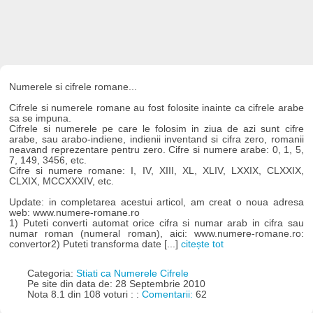
Numerele si cifrele romane...
Cifrele si numerele romane au fost folosite inainte ca cifrele arabe
sa se impuna.
Cifrele si numerele pe care le folosim in ziua de azi sunt cifre
arabe, sau arabo-indiene, indienii inventand si cifra zero, romanii
neavand reprezentare pentru zero. Cifre si numere arabe: 0, 1, 5,
7, 149, 3456, etc.
Cifre si numere romane: I, IV, XIII, XL, XLIV, LXXIX, CLXXIX,
CLXIX, MCCXXXIV, etc.
Update: in completarea acestui articol, am creat o noua adresa
web: www.numere-romane.ro
1) Puteti converti automat orice cifra si numar arab in cifra sau
numar roman (numeral roman), aici: www.numere-romane.ro:
convertor2) Puteti transforma date [...]
citește tot
Categoria:
Stiati ca Numerele Cifrele
Pe site din data de: 28 Septembrie 2010
Nota 8.1 din 108 voturi : :
Comentarii:
62