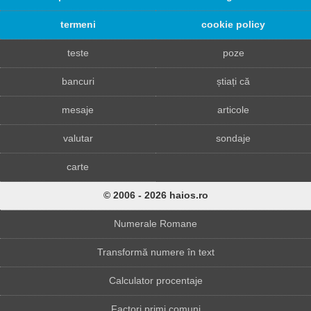
termeni
cookie policy
teste
poze
bancuri
știați că
mesaje
articole
valutar
sondaje
carte
© 2006 - 2026 haios.ro
Numerale Romane
Transformă numere în text
Calculator procentaje
Factori primi comuni