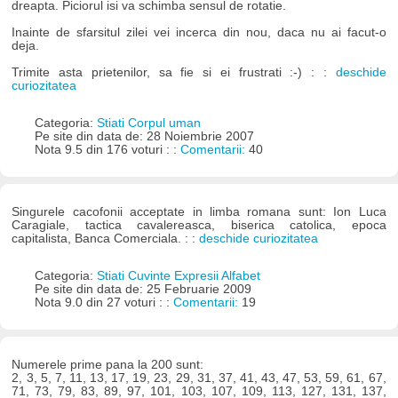
dreapta. Piciorul isi va schimba sensul de rotatie.
Inainte de sfarsitul zilei vei incerca din nou, daca nu ai facut-o
deja.
Trimite asta prietenilor, sa fie si ei frustrati :-) : :
deschide
curiozitatea
Categoria:
Stiati Corpul uman
Pe site din data de: 28 Noiembrie 2007
Nota 9.5 din 176 voturi : :
Comentarii:
40
Singurele cacofonii acceptate in limba romana sunt: Ion Luca
Caragiale, tactica cavalereasca, biserica catolica, epoca
capitalista, Banca Comerciala. : :
deschide curiozitatea
Categoria:
Stiati Cuvinte Expresii Alfabet
Pe site din data de: 25 Februarie 2009
Nota 9.0 din 27 voturi : :
Comentarii:
19
Numerele prime pana la 200 sunt:
2, 3, 5, 7, 11, 13, 17, 19, 23, 29, 31, 37, 41, 43, 47, 53, 59, 61, 67,
71, 73, 79, 83, 89, 97, 101, 103, 107, 109, 113, 127, 131, 137,