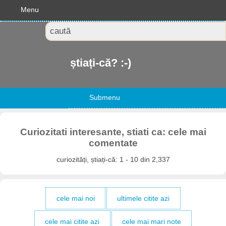
Menu
știați-că? :-)
Submenu
Curiozitati interesante, stiati ca: cele mai
comentate
curiozități, știați-că: 1 - 10 din 2,337
cele mai noi
ultimele citite azi
cele mai citite azi
cele mai mari note