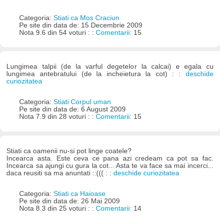
Categoria:
Stiati ca Mos Craciun
Pe site din data de: 15 Decembrie 2009
Nota 9.6 din 54 voturi : :
Comentarii:
15
Lungimea talpii (de la varful degetelor la calcai) e egala cu
lungimea antebratului (de la incheietura la cot) : :
deschide
curiozitatea
Categoria:
Stiati Corpul uman
Pe site din data de: 6 August 2009
Nota 7.9 din 28 voturi : :
Comentarii:
15
Stiati ca oamenii nu-si pot linge coatele?
Incearca asta. Este ceva ce pana azi credeam ca pot sa fac.
Incearca sa ajungi cu gura la cot... Asta te va face sa mai incerci...
daca reusiti sa ma anuntati ::((( : :
deschide curiozitatea
Categoria:
Stiati ca Haioase
Pe site din data de: 26 Mai 2009
Nota 8.3 din 25 voturi : :
Comentarii:
14