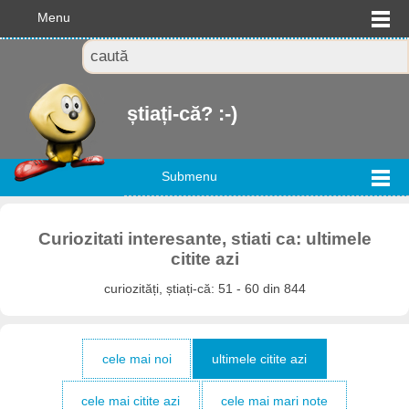
Menu
știați-că? :-)
Submenu
Curiozitati interesante, stiati ca: ultimele
citite azi
curiozități, știați-că: 51 - 60 din 844
cele mai noi
ultimele citite azi
cele mai citite azi
cele mai mari note