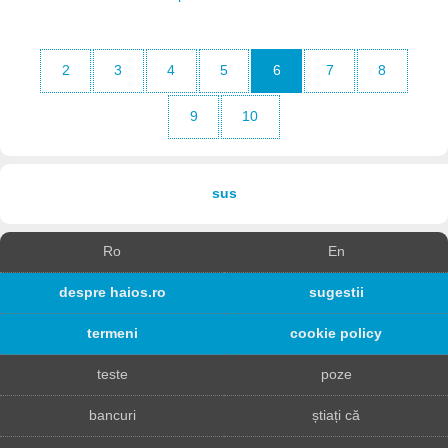
2
3
4
5
6
7
8
9
10
sus
Ro
En
despre haios.ro
sugestii
termeni
cookie policy
teste
poze
bancuri
știați că