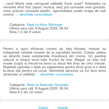
...cand Marte este retrograd calitatile fizice scad? Activitatea ce
necesita efort fizic (sport, munca, sex) pot cunoaste mari greutati,
orice actiune cunoaste piedici, agresivitatea poate scapa de sub
control. : :
deschide curiozitatea
Categoria:
Stiati ca Astre Mitologie
Ultima oara citit: 8 August 2026, 06:54
Nota 7.0 din 8 voturi
Pentru a spori eficienta cremei de fata folosite, trebuie sa
indepartati celulele moarte de la suprafata tenului. Cutata, pielea
va absorbi toate substantele hranitoare din crema. Un peeling
natural in timpul iernii este fructul de kiwi. Alegeti un kiwi mai
moale (copt) si frecati-va tenul cu doua felii timp de cinci minute.
Repetati operatia o data pe saptamana pentru tenul gras si o data
la zece zile pentru cel uscat. Semintele abrazive va vor face tenul
stralucitor si catifelat. : :
deschide curiozitatea
Categoria:
Stiati ca Naturiste Sanatate
Ultima oara citit: 8 August 2026, 06:54
Nota 8.2 din 10 voturi
înapoi
înainte