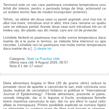
Termosul este un vas care pastreaza constanta temperatura unui
lichid din interior, pentru o perioada lunga de timp, actionand ca
un izolator termic fata de mediul inconjurator (exterior).
Tehnic, se obtine din doua vase cu pereti argintati, unul mai mic si
altul mai mare, introduse unul in altul, intre care ramane un spatiu
care se videaza partial. Aceste doua vase sunt introduse intr-un al
treilea vas, din plastic sau din metal, care are rol de protectie.
Lichidele fierbinti isi pastreaza mai multa vreme temperatura daca
inainte de a le pune in termos, se clateste bine interiorul cu apa
clocotita. Lichidele reci isi pastreaza mai multa vreme temperatura
daca inainte de a [...]
citește tot
Categoria:
Stiati ca Practice Utile
Ultima oara citit: 8 August 2026, 06:57
Nota 9.1 din 17 voturi
Dieta alimentara bogata in fibre (30 de grame zilnic) reduce la
jumatate riscul de aparitie a cancerului la san, este concluzia unui
studiu realizat de cercetatorii britanici si publicat in "International
Journal of Epidemiology". Fibrele alimentare, prezente in paine,
cereale integrale, dar si in legume si fructe, protejeaza femeile
tinere impotriva cancerului la san, dar nu are efect in cazul celor
aflate la menopauza. Printre posibilele explicatii se numara faptul
ca alimentele cu continut mare de fibre sunt bogate in vitamine,