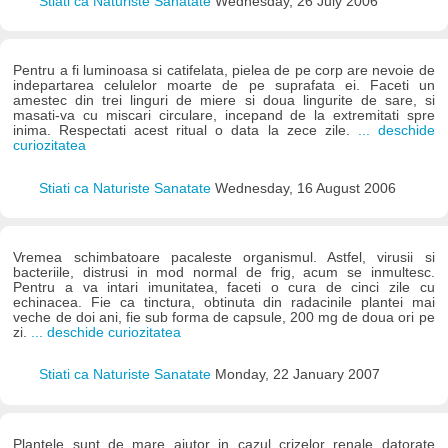
Stiati ca Naturiste Sanatate
Wednesday, 26 July 2006
Pentru a fi luminoasa si catifelata, pielea de pe corp are nevoie de
indepartarea celulelor moarte de pe suprafata ei. Faceti un
amestec din trei linguri de miere si doua lingurite de sare, si
masati-va cu miscari circulare, incepand de la extremitati spre
inima. Respectati acest ritual o data la zece zile.
... deschide
curiozitatea
Stiati ca Naturiste Sanatate
Wednesday, 16 August 2006
Vremea schimbatoare pacaleste organismul. Astfel, virusii si
bacteriile, distrusi in mod normal de frig, acum se inmultesc.
Pentru a va intari imunitatea, faceti o cura de cinci zile cu
echinacea. Fie ca tinctura, obtinuta din radacinile plantei mai
veche de doi ani, fie sub forma de capsule, 200 mg de doua ori pe
zi.
... deschide curiozitatea
Stiati ca Naturiste Sanatate
Monday, 22 January 2007
Plantele sunt de mare ajutor in cazul crizelor renale datorate