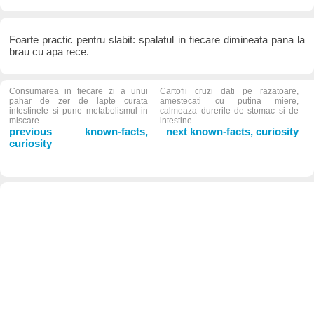
Foarte practic pentru slabit: spalatul in fiecare dimineata pana la
brau cu apa rece.
Consumarea in fiecare zi a unui
Cartofii cruzi dati pe razatoare,
pahar de zer de lapte curata
amestecati cu putina miere,
intestinele si pune metabolismul in
calmeaza durerile de stomac si de
miscare.
intestine.
previous known-facts,
next known-facts, curiosity
curiosity