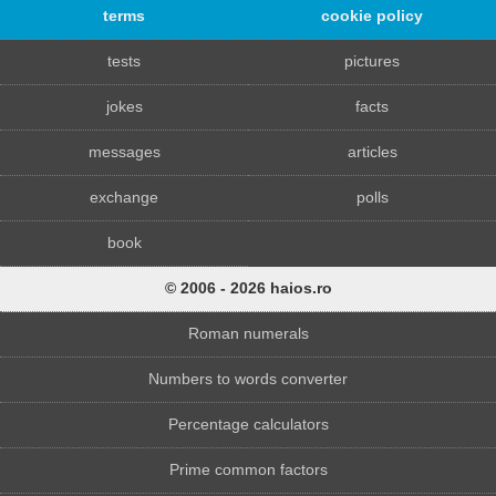
terms
cookie policy
tests
pictures
jokes
facts
messages
articles
exchange
polls
book
© 2006 - 2026 haios.ro
Roman numerals
Numbers to words converter
Percentage calculators
Prime common factors