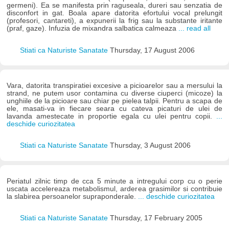
germeni). Ea se manifesta prin raguseala, dureri sau senzatia de
disconfort in gat. Boala apare datorita efortului vocal prelungit
(profesori, cantareti), a expunerii la frig sau la substante iritante
(praf, gaze). Infuzia de mixandra salbatica calmeaza
... read all
Stiati ca Naturiste Sanatate
Thursday, 17 August 2006
Vara, datorita transpiratiei excesive a picioarelor sau a mersului la
strand, ne putem usor contamina cu diverse ciuperci (micoze) la
unghiile de la picioare sau chiar pe pielea talpii. Pentru a scapa de
ele, masati-va in fiecare seara cu cateva picaturi de ulei de
lavanda amestecate in proportie egala cu ulei pentru copii.
...
deschide curiozitatea
Stiati ca Naturiste Sanatate
Thursday, 3 August 2006
Periatul zilnic timp de cca 5 minute a intregului corp cu o perie
uscata accelereaza metabolismul, arderea grasimilor si contribuie
la slabirea persoanelor supraponderale.
... deschide curiozitatea
Stiati ca Naturiste Sanatate
Thursday, 17 February 2005