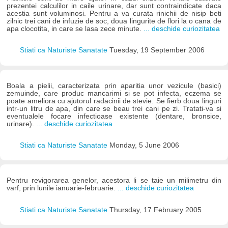
prezentei calculilor in caile urinare, dar sunt contraindicate daca
acestia sunt voluminosi. Pentru a va curata rinichii de nisip beti
zilnic trei cani de infuzie de soc, doua lingurite de flori la o cana de
apa clocotita, in care se lasa zece minute.
... deschide curiozitatea
Stiati ca Naturiste Sanatate
Tuesday, 19 September 2006
Boala a pielii, caracterizata prin aparitia unor vezicule (basici)
zemuinde, care produc mancarimi si se pot infecta, eczema se
poate ameliora cu ajutorul radacinii de stevie. Se fierb doua linguri
intr-un litru de apa, din care se beau trei cani pe zi. Tratati-va si
eventualele focare infectioase existente (dentare, bronsice,
urinare).
... deschide curiozitatea
Stiati ca Naturiste Sanatate
Monday, 5 June 2006
Pentru revigorarea genelor, acestora li se taie un milimetru din
varf, prin lunile ianuarie-februarie.
... deschide curiozitatea
Stiati ca Naturiste Sanatate
Thursday, 17 February 2005