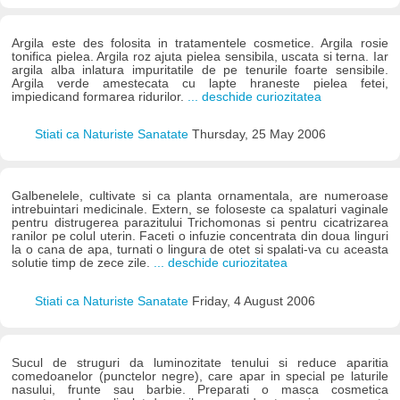
Argila este des folosita in tratamentele cosmetice. Argila rosie
tonifica pielea. Argila roz ajuta pielea sensibila, uscata si terna. Iar
argila alba inlatura impuritatile de pe tenurile foarte sensibile.
Argila verde amestecata cu lapte hraneste pielea fetei,
impiedicand formarea ridurilor.
... deschide curiozitatea
Stiati ca Naturiste Sanatate
Thursday, 25 May 2006
Galbenelele, cultivate si ca planta ornamentala, are numeroase
intrebuintari medicinale. Extern, se foloseste ca spalaturi vaginale
pentru distrugerea parazitului Trichomonas si pentru cicatrizarea
ranilor pe colul uterin. Faceti o infuzie concentrata din doua linguri
la o cana de apa, turnati o lingura de otet si spalati-va cu aceasta
solutie timp de zece zile.
... deschide curiozitatea
Stiati ca Naturiste Sanatate
Friday, 4 August 2006
Sucul de struguri da luminozitate tenului si reduce aparitia
comedoanelor (punctelor negre), care apar in special pe laturile
nasului, frunte sau barbie. Preparati o masca cosmetica