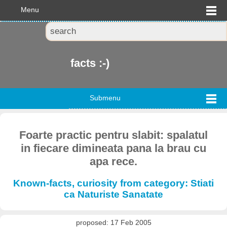
Menu
facts :-)
Submenu
Foarte practic pentru slabit: spalatul
in fiecare dimineata pana la brau cu
apa rece.
Known-facts, curiosity from category: Stiati
ca Naturiste Sanatate
proposed: 17 Feb 2005