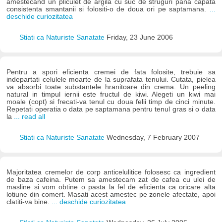
amestecand un pliculet de argila cu suc de struguri pana capata
consistenta smantanii si folositi-o de doua ori pe saptamana.
...
deschide curiozitatea
Stiati ca Naturiste Sanatate
Friday, 23 June 2006
Pentru a spori eficienta cremei de fata folosite, trebuie sa
indepartati celulele moarte de la suprafata tenului. Cutata, pielea
va absorbi toate substantele hranitoare din crema. Un peeling
natural in timpul iernii este fructul de kiwi. Alegeti un kiwi mai
moale (copt) si frecati-va tenul cu doua felii timp de cinci minute.
Repetati operatia o data pe saptamana pentru tenul gras si o data
la
... read all
Stiati ca Naturiste Sanatate
Wednesday, 7 February 2007
Majoritatea cremelor de corp anticelulitice folosesc ca ingredient
de baza cafeina. Putem sa amestecam zat de cafea cu ulei de
masline si vom obtine o pasta la fel de eficienta ca oricare alta
lotiune din comert. Masati acest amestec pe zonele afectate, apoi
clatiti-va bine.
... deschide curiozitatea