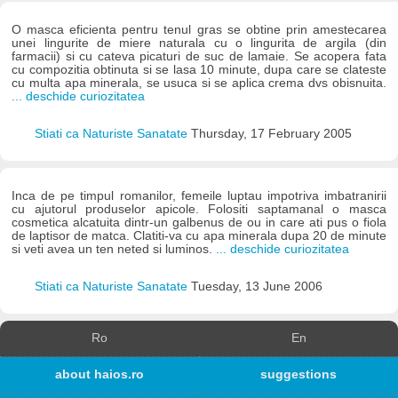
O masca eficienta pentru tenul gras se obtine prin amestecarea
unei lingurite de miere naturala cu o lingurita de argila (din
farmacii) si cu cateva picaturi de suc de lamaie. Se acopera fata
cu compozitia obtinuta si se lasa 10 minute, dupa care se clateste
cu multa apa minerala, se usuca si se aplica crema dvs obisnuita.
... deschide curiozitatea
Stiati ca Naturiste Sanatate
Thursday, 17 February 2005
Inca de pe timpul romanilor, femeile luptau impotriva imbatranirii
cu ajutorul produselor apicole. Folositi saptamanal o masca
cosmetica alcatuita dintr-un galbenus de ou in care ati pus o fiola
de laptisor de matca. Clatiti-va cu apa minerala dupa 20 de minute
si veti avea un ten neted si luminos.
... deschide curiozitatea
Stiati ca Naturiste Sanatate
Tuesday, 13 June 2006
Ro
En
about haios.ro
suggestions