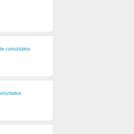
de curiozitatea
uriozitatea