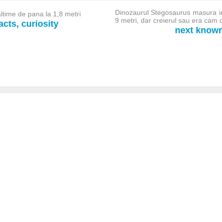
Dinozaurul Stegosaurus masura i
naltime de pana la 1,8 metri
9 metri, dar creierul sau era cam 
cts, curiosity
next known-