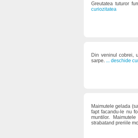
Greutatea tuturor fu
curiozitatea
Din veninul cobrei, 
sarpe.
... deschide cu
Maimutele gelada (sau
fapt facandu-le nu fo
muntilor. Maimutele
strabatand preriile mo