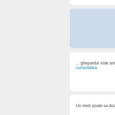
... ghepardul este an
curiozitatea
Un melc poate sa doa