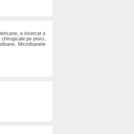
americane, a incercat o
chirugicale pe pisici,
crofoane. Microfoanele