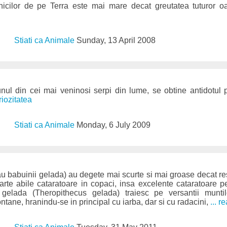
rnicilor de pe Terra este mai mare decat greutatea tuturor o
Stiati ca Animale
Sunday, 13 April 2008
unul din cei mai veninosi serpi din lume, se obtine antidotul 
riozitatea
Stiati ca Animale
Monday, 6 July 2009
 babuinii gelada) au degete mai scurte si mai groase decat re
arte abile cataratoare in copaci, insa excelente cataratoare 
 gelada (Theropithecus gelada) traiesc pe versantii muntil
ntane, hranindu-se in principal cu iarba, dar si cu radacini,
... r