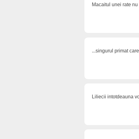
Macaitul unei rate nu
...singurul primat car
Liliecii intotdeauna v