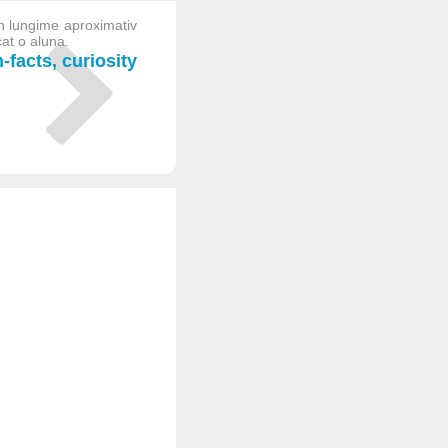
n lungime aproximativ
cat o aluna.
facts, curiosity