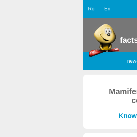
Ro
En
facts
new
Mamifer
c
Known