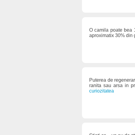
O camila poate bea 12
aproximatix 30% din g
Puterea de regenerare
ranita sau arsa in p
curiozitatea