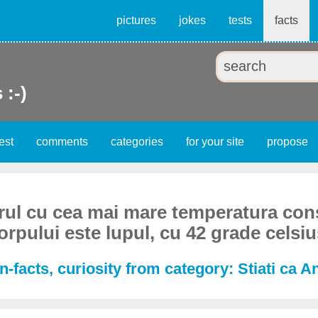
pictures
jokes
tests
facts
 :-)
est
comments
categories
for your site
propose
ul cu cea mai mare temperatura con
orpului este lupul, cu 42 grade celsiu
-facts, curiosity from category: Stiati ca A