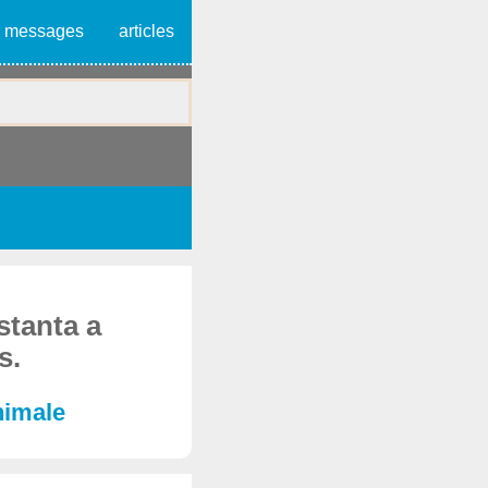
messages
articles
stanta a
s.
nimale