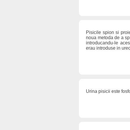
Pisicile spion si proi
noua metoda de a spio
introducandu-le acest
erau introduse in urec
Urina pisicii este fos