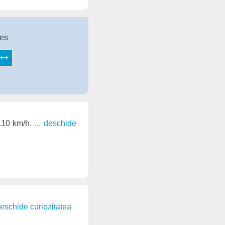
tes
 110 km/h.
... deschide
 deschide curiozitatea