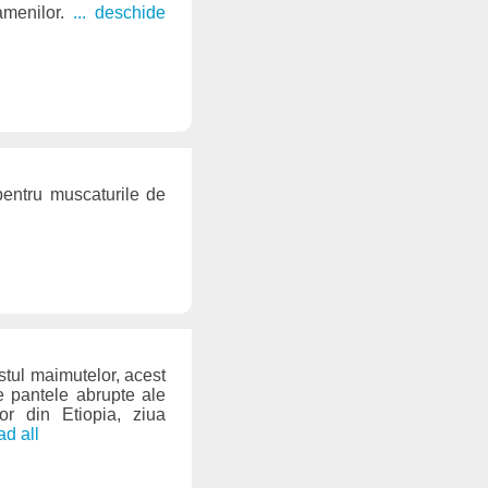
amenilor.
... deschide
pentru muscaturile de
stul maimutelor, acest
pe pantele abrupte ale
or din Etiopia, ziua
ead all