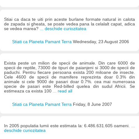
Stiai ca daca te uiti prin aceste burlane formate natural in calota
de zapada si gheata, se poate vedea pana la celalalt capat, adica
se vedea marea?
... deschide curiozitatea
Stiati ca Planeta Pamant Terra
Wednesday, 23 August 2006
Exista peste un milion de specii de animale. Din care 6000 de
specii de reptile, 73000 de tipuri de paianjeni si 3000 de specii de
paduchi. Pentru fiecare persoana exista 200 miloane de insecte.
Cele 4600 de specii de mamifere reprezinta doar 0.3% din
animale si cele 9000 de pasari doar 0.7%. cea mai numeroasa
specie de pasari este Red-billed quelea din sudul Africii. Se
estimeaza ca exista 100
... read all
Stiati ca Planeta Pamant Terra
Friday, 8 June 2007
In 2005 populatia lumii este estimata la: 6.486.631.605 oameni.
...
deschide curiozitatea