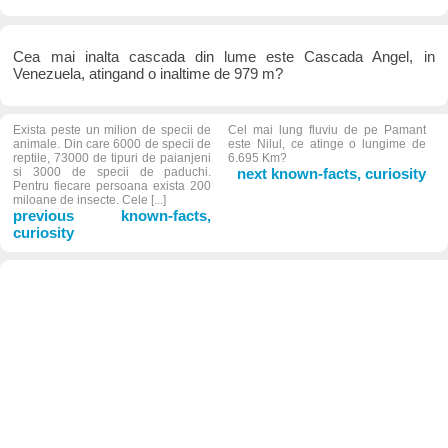
Cea mai inalta cascada din lume este Cascada Angel, in
Venezuela, atingand o inaltime de 979 m?
Exista peste un milion de specii de
Cel mai lung fluviu de pe Pamant
animale. Din care 6000 de specii de
este Nilul, ce atinge o lungime de
reptile, 73000 de tipuri de paianjeni
6.695 Km?
si 3000 de specii de paduchi.
next known-facts, curiosity
Pentru fiecare persoana exista 200
miloane de insecte. Cele [...]
previous known-facts,
curiosity