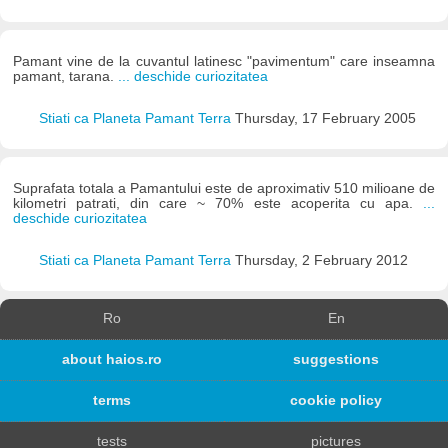
Pamant vine de la cuvantul latinesc "pavimentum" care inseamna
pamant, tarana.
... deschide curiozitatea
Stiati ca Planeta Pamant Terra
Thursday, 17 February 2005
Suprafata totala a Pamantului este de aproximativ 510 milioane de
kilometri patrati, din care ~ 70% este acoperita cu apa.
...
deschide curiozitatea
Stiati ca Planeta Pamant Terra
Thursday, 2 February 2012
Ro
En
about haios.ro
suggestions
terms
cookie policy
tests
pictures