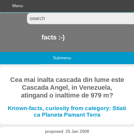
Menu
facts :-)
Submenu
Cea mai inalta cascada din lume este
Cascada Angel, in Venezuela,
atingand o inaltime de 979 m?
Known-facts, curiosity from category: Stiati
ca Planeta Pamant Terra
proposed: 25 Jan 2008