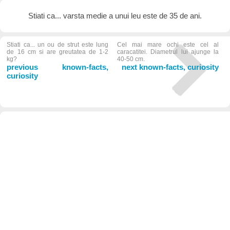
Stiati ca... varsta medie a unui leu este de 35 de ani.
Stiati ca... un ou de strut este lung
Cel mai mare ochi este cel al
de 16 cm si are greutatea de 1-2
caracatitei. Diametrul lui ajunge la
kg?
40-50 cm.
previous known-facts,
next known-facts, curiosity
curiosity