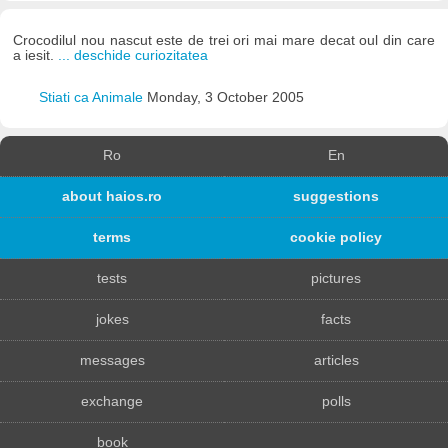
Crocodilul nou nascut este de trei ori mai mare decat oul din care
a iesit.
... deschide curiozitatea
Stiati ca Animale
Monday, 3 October 2005
Ro
En
about haios.ro
suggestions
terms
cookie policy
tests
pictures
jokes
facts
messages
articles
exchange
polls
book