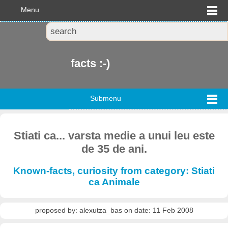
Menu
facts :-)
Submenu
Stiati ca... varsta medie a unui leu este
de 35 de ani.
Known-facts, curiosity from category: Stiati
ca Animale
proposed by: alexutza_bas on date: 11 Feb 2008