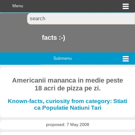
Menu
facts :-)
Submenu
Americanii mananca in medie peste
18 acri de pizza pe zi.
Known-facts, curiosity from category: Stiati
ca Populatie Natiuni Tari
proposed: 7 May 2008