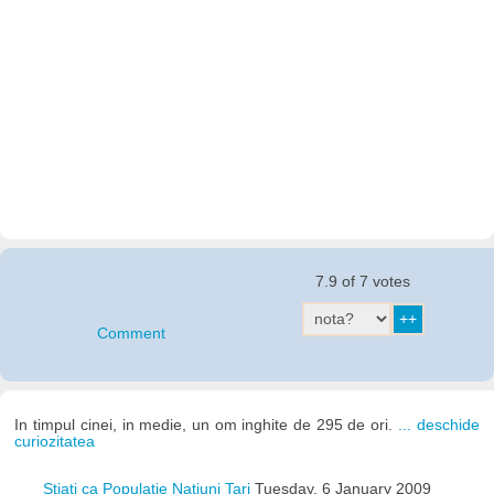
7.9 of 7 votes
Comment
In timpul cinei, in medie, un om inghite de 295 de ori.
... deschide
curiozitatea
Stiati ca Populatie Natiuni Tari
Tuesday, 6 January 2009