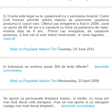
In Franta este legal sa te casatoresti cu o persoana moarta! Codul
Civil francez permite sefului statului sa autorizeze casatoria
postuma in cazuri rare. Ultimul caz inregistrat a fost in 2008, cand
un pictor de 68 de ani s-a casatorit cu fosta sa partenera de viata,
moarta deja de 4 ani... Primul caz inregistrat, de casatorie
postuma, a fost cel al unei tinere insarcinate, al carei logodnic
...
read all
Stiati ca Populatie Natiuni Tari
Tuesday, 14 June 2011
In Indonezia se vorbesc peste 365 de limbi diferite?
... deschide
curiozitatea
Stiati ca Populatie Natiuni Tari
Wednesday, 23 April 2008
Se spune ca persoanele dreptace traiesc, in medie, cu noua ani
mai mult decat cele stangace. Insa se mai spune si ca stangacii
castiga mai mult decat dreptacii...
... deschide curiozitatea