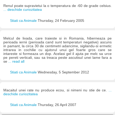
Renul poate supravietui la o temperatura de -60 de grade celsius.
... deschide curiozitatea
Stiati ca Animale
Thursday, 24 February 2005
Melcul de livada, care traieste si in Romania, hiberneaza pe
perioada iernii (perioada cand sunt temperaturi negative) ascuns
in pamant, la circa 30 de centimetri adancime, sigilandu-si ermetic
intrarea in cochilie cu ajutorul unui gel foarte gros care se
intareste si formeaza un dop. Acelasi gel il ajuta pe melc sa urce
pe pereti verticali, sau sa treaca peste ascutisul unei lame fara a
se
... read all
Stiati ca Animale
Wednesday, 5 September 2012
Macaitul unei rate nu produce ecou, si nimeni nu stie de ce.
...
deschide curiozitatea
Stiati ca Animale
Thursday, 26 April 2007