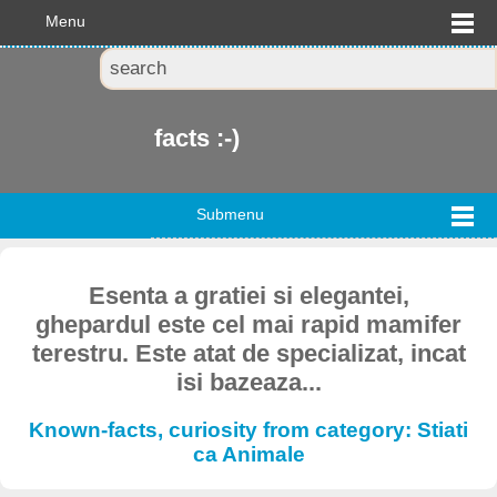
Menu
facts :-)
Submenu
Esenta a gratiei si elegantei,
ghepardul este cel mai rapid mamifer
terestru. Este atat de specializat, incat
isi bazeaza...
Known-facts, curiosity from category: Stiati
ca Animale