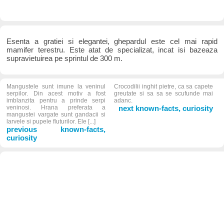
Esenta a gratiei si elegantei, ghepardul este cel mai rapid
mamifer terestru. Este atat de specializat, incat isi bazeaza
supravietuirea pe sprintul de 300 m.
Mangustele sunt imune la veninul
Crocodilii inghit pietre, ca sa capete
serpilor. Din acest motiv a fost
greutate si sa sa se scufunde mai
imblanzita pentru a prinde serpi
adanc.
veninosi. Hrana preferata a
next known-facts, curiosity
mangustei vargate sunt gandacii si
larvele si pupele fluturilor. Ele [...]
previous known-facts,
curiosity