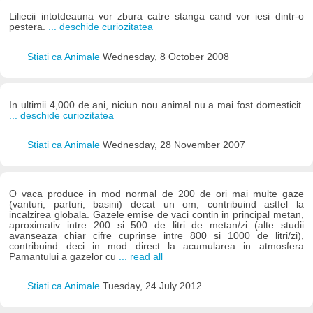
Liliecii intotdeauna vor zbura catre stanga cand vor iesi dintr-o
pestera.
... deschide curiozitatea
Stiati ca Animale
Wednesday, 8 October 2008
In ultimii 4,000 de ani, niciun nou animal nu a mai fost domesticit.
... deschide curiozitatea
Stiati ca Animale
Wednesday, 28 November 2007
O vaca produce in mod normal de 200 de ori mai multe gaze
(vanturi, parturi, basini) decat un om, contribuind astfel la
incalzirea globala. Gazele emise de vaci contin in principal metan,
aproximativ intre 200 si 500 de litri de metan/zi (alte studii
avanseaza chiar cifre cuprinse intre 800 si 1000 de litri/zi),
contribuind deci in mod direct la acumularea in atmosfera
Pamantului a gazelor cu
... read all
Stiati ca Animale
Tuesday, 24 July 2012