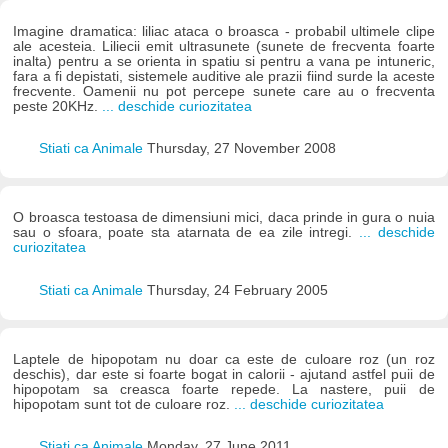
Imagine dramatica: liliac ataca o broasca - probabil ultimele clipe
ale acesteia. Liliecii emit ultrasunete (sunete de frecventa foarte
inalta) pentru a se orienta in spatiu si pentru a vana pe intuneric,
fara a fi depistati, sistemele auditive ale prazii fiind surde la aceste
frecvente. Oamenii nu pot percepe sunete care au o frecventa
peste 20KHz.
... deschide curiozitatea
Stiati ca Animale
Thursday, 27 November 2008
O broasca testoasa de dimensiuni mici, daca prinde in gura o nuia
sau o sfoara, poate sta atarnata de ea zile intregi.
... deschide
curiozitatea
Stiati ca Animale
Thursday, 24 February 2005
Laptele de hipopotam nu doar ca este de culoare roz (un roz
deschis), dar este si foarte bogat in calorii - ajutand astfel puii de
hipopotam sa creasca foarte repede. La nastere, puii de
hipopotam sunt tot de culoare roz.
... deschide curiozitatea
Stiati ca Animale
Monday, 27 June 2011