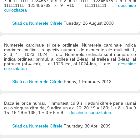
7 = 1111111 1234567 x 9 + 8 = 11111111 12345678 x 9 + 9 =
111111111 123456789 x 9 +10 = 1111111111
... deschide
curiozitatea
Stiati ca Numerele Cifrele
Tuesday, 26 August 2008
Numerele cardinale si cele ordinale. Numerele cardinale indica
marimea multimii, respectiv numarul de elemente ale multimii: 1,
2, 3, 4..., 1023, 1024, ... etc. Numerele ordinale sunt numere ce
indica ordinea: primul, al doilea (al 2-lea), al treilea (al 3-lea), al
patrulea (al 4-lea), ... al 1023-lea, al 1024-lea, ... etc.
... deschide
curiozitatea
Stiati ca Numerele Cifrele
Friday, 1 February 2013
Daca iei orice numar, il inmultesti cu 9 si ii aduni cifrele pana ramai
cu o singura cifra da, 9 adica un ex. 20: 20 * 9 = 180; 1 + 8 + 0 = 9
15: 15 * 9 = 135; 1 + 3 + 5 = 9
... deschide curiozitatea
Stiati ca Numerele Cifrele
Thursday, 30 April 2009