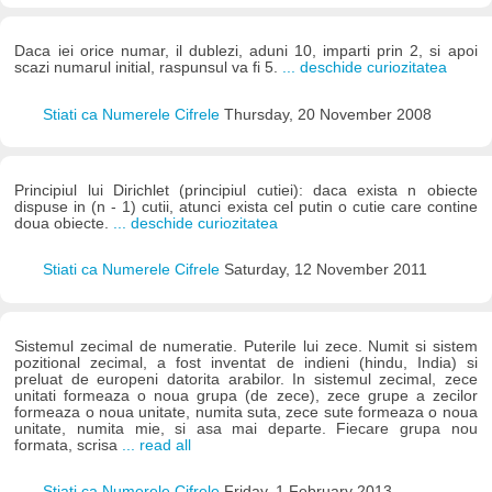
Daca iei orice numar, il dublezi, aduni 10, imparti prin 2, si apoi
scazi numarul initial, raspunsul va fi 5.
... deschide curiozitatea
Stiati ca Numerele Cifrele
Thursday, 20 November 2008
Principiul lui Dirichlet (principiul cutiei): daca exista n obiecte
dispuse in (n - 1) cutii, atunci exista cel putin o cutie care contine
doua obiecte.
... deschide curiozitatea
Stiati ca Numerele Cifrele
Saturday, 12 November 2011
Sistemul zecimal de numeratie. Puterile lui zece. Numit si sistem
pozitional zecimal, a fost inventat de indieni (hindu, India) si
preluat de europeni datorita arabilor. In sistemul zecimal, zece
unitati formeaza o noua grupa (de zece), zece grupe a zecilor
formeaza o noua unitate, numita suta, zece sute formeaza o noua
unitate, numita mie, si asa mai departe. Fiecare grupa nou
formata, scrisa
... read all
Stiati ca Numerele Cifrele
Friday, 1 February 2013