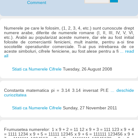
Comment
Numerele pe care le folosim, (1, 2, 3, 4, etc.) sunt cunoscute drept
numere arabe, diferite de numerele romane (I, II, III, IV, V, VI,
etc.). Arabii au popularizat aceste numere, dar ele au fost initial
folosite de comerciantii fenicieni, mult inainte, pentru a-si tine
socotelile operatiunilor comerciale. Ti-ai pus intrebarea de ce
aceste simboluri, cifrele feniciene, au fost alese pentru a fi
... read
all
Stiati ca Numerele Cifrele
Tuesday, 26 August 2008
Constanta matematica pi = 3.14 3.14 inversat PI.E
... deschide
curiozitatea
Stiati ca Numerele Cifrele
Sunday, 27 November 2011
Frumusetea numerelor: 1 x 9 + 2 = 11 12 x 9 + 3 = 111 123 x 9 + 4
= 1111 1234 x 9 + 5 = 11111 12345 x 9 + 6 = 111111 123456 x 9 +