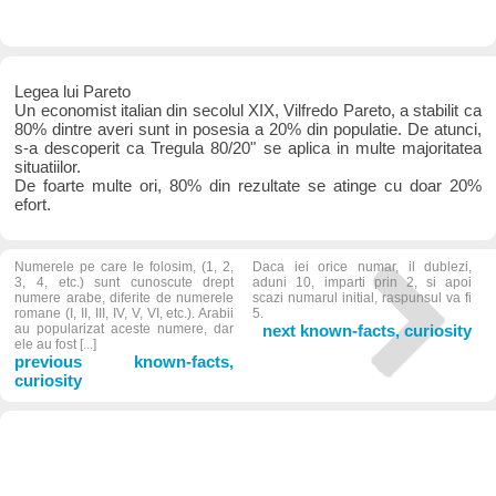
Legea lui Pareto
Un economist italian din secolul XIX, Vilfredo Pareto, a stabilit ca
80% dintre averi sunt in posesia a 20% din populatie. De atunci,
s-a descoperit ca Tregula 80/20" se aplica in multe majoritatea
situatiilor.
De foarte multe ori, 80% din rezultate se atinge cu doar 20%
efort.
Numerele pe care le folosim, (1, 2,
Daca iei orice numar, il dublezi,
3, 4, etc.) sunt cunoscute drept
aduni 10, imparti prin 2, si apoi
numere arabe, diferite de numerele
scazi numarul initial, raspunsul va fi
romane (I, II, III, IV, V, VI, etc.). Arabii
5.
au popularizat aceste numere, dar
next known-facts, curiosity
ele au fost [...]
previous known-facts,
curiosity