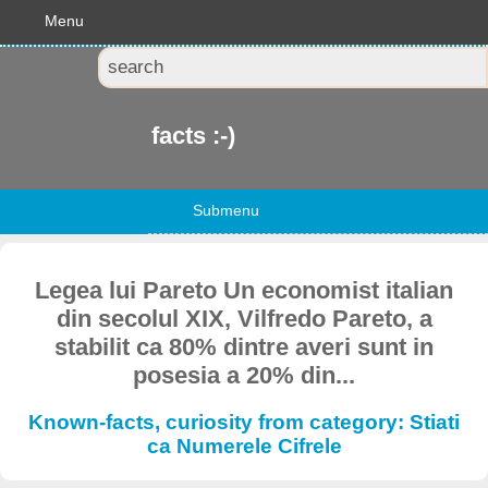
Menu
facts :-)
Submenu
Legea lui Pareto Un economist italian
din secolul XIX, Vilfredo Pareto, a
stabilit ca 80% dintre averi sunt in
posesia a 20% din...
Known-facts, curiosity from category: Stiati
ca Numerele Cifrele