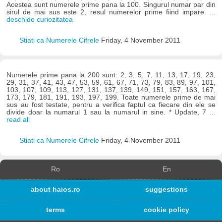
Acestea sunt numerele prime pana la 100. Singurul numar par din
sirul de mai sus este 2, resul numerelor prime fiind impare.
...
deschide curiozitatea
Stiati ca Numerele Cifrele
Friday, 4 November 2011
Numerele prime pana la 200 sunt: 2, 3, 5, 7, 11, 13, 17, 19, 23,
29, 31, 37, 41, 43, 47, 53, 59, 61, 67, 71, 73, 79, 83, 89, 97, 101,
103, 107, 109, 113, 127, 131, 137, 139, 149, 151, 157, 163, 167,
173, 179, 181, 191, 193, 197, 199. Toate numerele prime de mai
sus au fost testate, pentru a verifica faptul ca fiecare din ele se
divide doar la numarul 1 sau la numarul in sine. * Update, 7
...
read all
Stiati ca Numerele Cifrele
Friday, 4 November 2011
Ro
En
about haios.ro
suggestions
terms
cookie policy