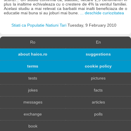
plus la inaltime echivaleaza cu o crestere de 4% la venitul familiei.
Acelasi studiu a mai relevat ca barbatii mai inalti beneficiaza de o
educatie mai buna si au joburi mai bune.
... deschide curiozitatea
Stiati ca Populatie Natiuni Tari
Tuesday, 9 February 2010
Ro
En
about haios.ro
suggestions
terms
cookie policy
tests
pictures
jokes
facts
messages
articles
exchange
polls
book