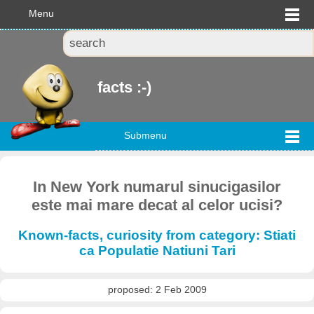
Menu
facts :-)
Submenu
In New York numarul sinucigasilor
este mai mare decat al celor ucisi?
Known-facts, curiosity from category: Stiati
ca Populatie Natiuni Tari
proposed: 2 Feb 2009