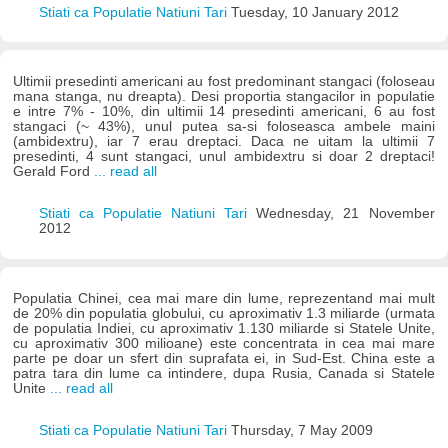
Stiati ca Populatie Natiuni Tari
Tuesday, 10 January 2012
Ultimii presedinti americani au fost predominant stangaci (foloseau
mana stanga, nu dreapta). Desi proportia stangacilor in populatie
e intre 7% - 10%, din ultimii 14 presedinti americani, 6 au fost
stangaci (~ 43%), unul putea sa-si foloseasca ambele maini
(ambidextru), iar 7 erau dreptaci. Daca ne uitam la ultimii 7
presedinti, 4 sunt stangaci, unul ambidextru si doar 2 dreptaci!
Gerald Ford
... read all
Stiati ca Populatie Natiuni Tari
Wednesday, 21 November
2012
Populatia Chinei, cea mai mare din lume, reprezentand mai mult
de 20% din populatia globului, cu aproximativ 1.3 miliarde (urmata
de populatia Indiei, cu aproximativ 1.130 miliarde si Statele Unite,
cu aproximativ 300 milioane) este concentrata in cea mai mare
parte pe doar un sfert din suprafata ei, in Sud-Est. China este a
patra tara din lume ca intindere, dupa Rusia, Canada si Statele
Unite
... read all
Stiati ca Populatie Natiuni Tari
Thursday, 7 May 2009