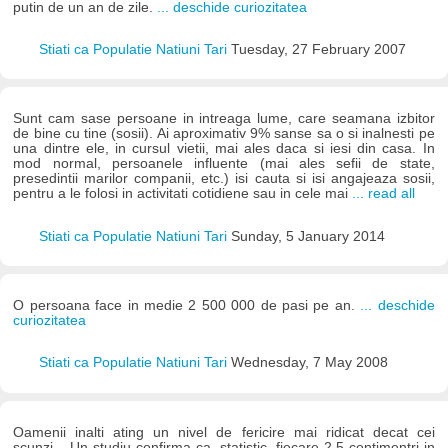
putin de un an de zile.
... deschide curiozitatea
Stiati ca Populatie Natiuni Tari
Tuesday, 27 February 2007
Sunt cam sase persoane in intreaga lume, care seamana izbitor
de bine cu tine (sosii). Ai aproximativ 9% sanse sa o si inalnesti pe
una dintre ele, in cursul vietii, mai ales daca si iesi din casa. In
mod normal, persoanele influente (mai ales sefii de state,
presedintii marilor companii, etc.) isi cauta si isi angajeaza sosii,
pentru a le folosi in activitati cotidiene sau in cele mai
... read all
Stiati ca Populatie Natiuni Tari
Sunday, 5 January 2014
O persoana face in medie 2 500 000 de pasi pe an.
... deschide
curiozitatea
Stiati ca Populatie Natiuni Tari
Wednesday, 7 May 2008
Oamenii inalti ating un nivel de fericire mai ridicat decat cei
scunzi... Un studiu confirma ca, statistic, fiecare 2,5 centimentri in