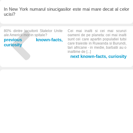
In New York numarul sinucigasilor este mai mare decat al celor
ucisi?
80% dintre locuitorii Statelor Unite
Cei mai inalti si cei mai scunzi
ale Americii mor in spitale?
oameni de pe planeta: cei mai inalti
previous known-facts,
sunt cei care apartin populatiei tutsi
care traieste in Ruwanda si Burundi,
curiosity
tari africane - in medie, barbatii au o
inaltime de [...]
next known-facts, curiosity