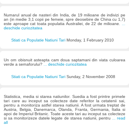
Numarul anual de nasteri din India, de 19 milioane de indivizi pe
an (in medie 3,1 copii pe femeie, spre deosebire de China cu 1,7)
este aproape cat toata populatia Australiei, de 22 de milioane.
...
deschide curiozitatea
Stiati ca Populatie Natiuni Tari
Monday, 1 February 2010
Un om obisnuit asteapta cam doua saptamani din viata culoarea
verde a semaforului?
... deschide curiozitatea
Stiati ca Populatie Natiuni Tari
Sunday, 2 November 2008
Statistica, media si starea natiunilor. Suedia a fost printre primele
tari care au inceput sa colecteze date referitor la cetatenii sai,
pentru a monitoriza astfel starea natiunii. A fost urmata treptat de
Austria, Belgia, Danemarca, Olanda, Franta, Germania, Italia si
apoi de Imperiul Britanic. Toate aceste tari au inceput sa colecteze
si sa monitorizeze datele legate de starea natiunii, pentru
... read
all