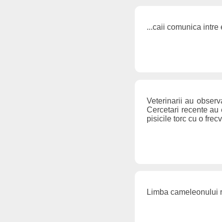
...caii comunica intre
Veterinarii au observ
Cercetari recente au e
pisicile torc cu o fre
Limba cameleonului ra