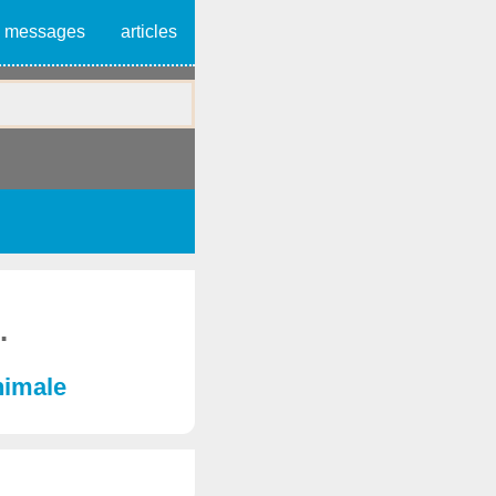
messages
articles
.
nimale