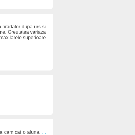
a pradator dupa urs si
ime. Greutatea variaza
e maxilarele superioare
ra cam cat o aluna.
...