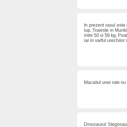
In prezent rasul este
lup. Traieste in Munt
intre 50 si 58 kg. Poa
iar in varful urechilo
Macaitul unei rate nu
Dinozaurul Stegosaur