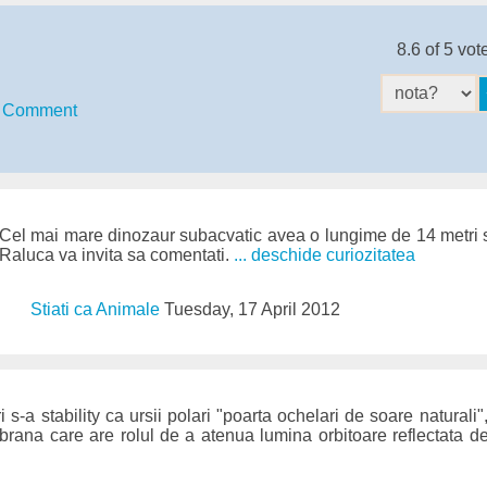
8.6 of 5 vot
Comment
Cel mai mare dinozaur subacvatic avea o lungime de 14 metri si
Raluca va invita sa comentati.
... deschide curiozitatea
Stiati ca Animale
Tuesday, 17 April 2012
 s-a stability ca ursii polari "poarta ochelari de soare naturali",
rana care are rolul de a atenua lumina orbitoare reflectata d