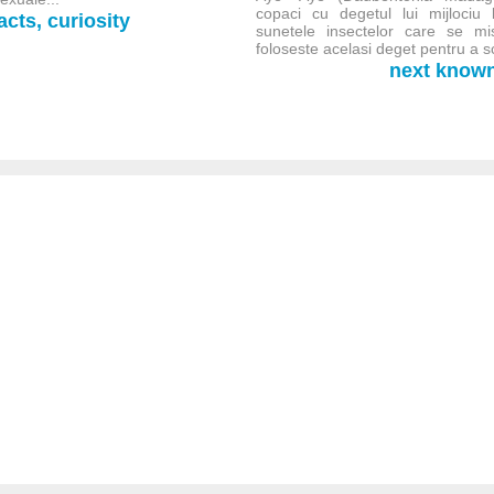
copaci cu degetul lui mijlociu 
cts, curiosity
sunetele insectelor care se mi
foloseste acelasi deget pentru a sc
next known-