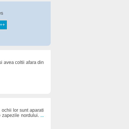
es
 avea coltii afara din
 ochii lor sunt aparati
e zapezile nordului.
...