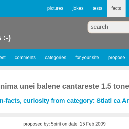
pictures
jokes
tests
facts
 :-)
est
comments
categories
for your site
propose
Inima unei balene cantareste 1.5 tone
-facts, curiosity from category: Stiati ca A
proposed by: 5pirit on date: 15 Feb 2009