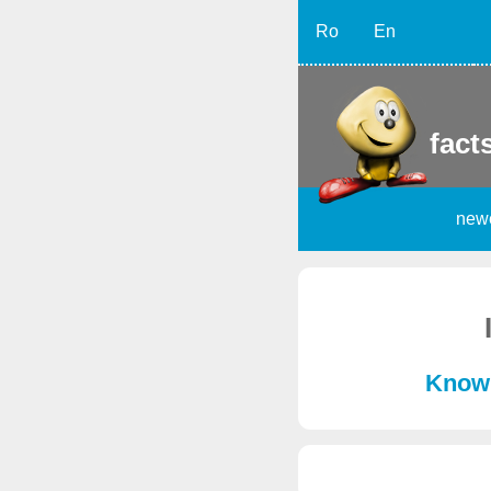
Ro
En
facts
new
Known