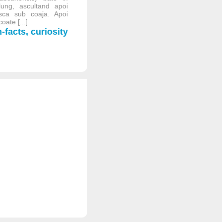
lung, ascultand apoi
sca sub coaja. Apoi
oate [...]
facts, curiosity