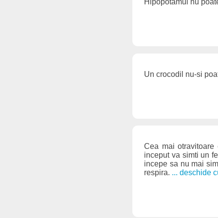
Hipopotamul nu poat
Un crocodil nu-si poa
Cea mai otravitoare 
inceput va simti un f
incepe sa nu mai simt
respira.
... deschide c