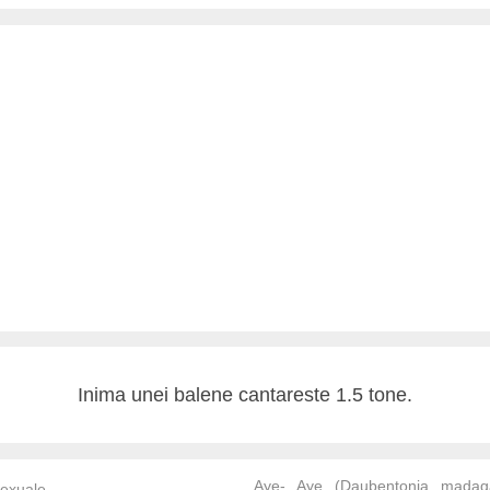
Inima unei balene cantareste 1.5 tone.
Aye- Aye (Daubentonia madaga
exuale...