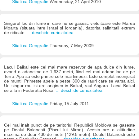
Stiati ca Geografie
Wednesday, 21 April 2010
Singurul loc din lume in care nu se gasesc vietuitoare este Marea
Moarta (situata intre Israel si Iordania), datorita salinitatii extrem
de ridicate.
... deschide curiozitatea
Stiati ca Geografie
Thursday, 7 May 2009
Lacul Baikal este cel mai mare rezervor de apa dulce din lume,
avand o adancime de 1,637 metri, fiind cel mai adanc lac de pe
Terra. Apa sa este printre cele mai limpezi. Este complet inconjurat
de munti. Primeste apele a peste 300 de rauri care se varsa aici.
Un singur rau isi are originea in Baikal, raul Angara. Lacul Baikal
se afla in Federatia Rusa.
... deschide curiozitatea
Stiati ca Geografie
Friday, 15 July 2011
Cel mai inalt punct de pe teritoriul Republicii Moldova se gaseste
pe Dealul Balanesti (Piscul lui Miron). Acesta are o altitudine
maxima de doar 430 de metri (429.5 metri). Dealul Balanesti este