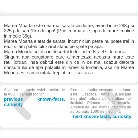
Marea Moarta este cea mai sarata din lume, avand intre 288g si
325g de sare/litru de apa! (Prin comparatie, apa de mare contine
in medie 35g).
Marea Moarta e atat de sarata, incat niciun peste nu poate trai in
ea... si am putea citi ziarul stand pe spate pe apa.
Marea Moarta se afla in desertul Iudeii, intre Israel si Iordania.
Singura apa curgatoare care alimenteaza aceasta mare este
raul Iordan, insa debitul este din ce in ce mai scazut datorita
consumului de apa potabila in Israel si Iordania, asa ca Marea
Moarta este amenintata treptat cu... secarea.
Stiati ca... numele Asiei provine de
Cea mai inalta cascada din lume
la ASU = pamant roditor.
este Cascada Angel (Cascada
previous known-facts,
Ingerului), situata pe un afluent al
fluviului Orinoco din Venezuela,
curiosity
America de Sud. Atinge inaltimea de
aproximativ 1000 de metri, mai [...]
next known-facts, curiosity