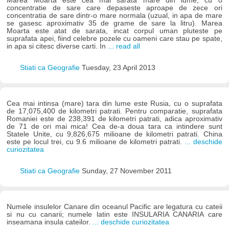
Marea Moarta este cea mai sarata mare din lume, cu o
concentratie de sare care depaseste aproape de zece ori
concentratia de sare dintr-o mare normala (uzual, in apa de mare
se gasesc aproximativ 35 de grame de sare la litru). Marea
Moarta este atat de sarata, incat corpul uman pluteste pe
suprafata apei, fiind celebre pozele cu oameni care stau pe spate,
in apa si citesc diverse carti. In
... read all
Stiati ca Geografie
Tuesday, 23 April 2013
Cea mai intinsa (mare) tara din lume este Rusia, cu o suprafata
de 17,075,400 de kilometri patrati. Pentru comparatie, suprafata
Romaniei este de 238,391 de kilometri patrati, adica aproximativ
de 71 de ori mai mica! Cea de-a doua tara ca intindere sunt
Statele Unite, cu 9,826,675 milioane de kilometri patrati. China
este pe locul trei, cu 9.6 milioane de kilometri patrati.
... deschide
curiozitatea
Stiati ca Geografie
Sunday, 27 November 2011
Numele insulelor Canare din oceanul Pacific are legatura cu cateii
si nu cu canarii; numele latin este INSULARIA CANARIA care
inseamana insula cateilor.
... deschide curiozitatea