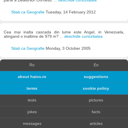
parte a Dealurilor Cornesti.
... deschide curiozitatea
Stiati ca Geografie
Tuesday, 14 February 2012
Cea mai inalta cascada din lume este Angel, in Venezuela,
atingand o inaltime de 979 m?
... deschide curiozitatea
Stiati ca Geografie
Monday, 3 October 2005
Ro
En
about haios.ro
suggestions
terms
cookie policy
tests
pictures
jokes
facts
messages
articles