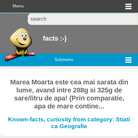
Menu
facts :-)
Submenu
Marea Moarta este cea mai sarata din
lume, avand intre 288g si 325g de
sare/litru de apa! (Prin comparatie,
apa de mare contine...
Known-facts, curiosity from category: Stiati
ca Geografie