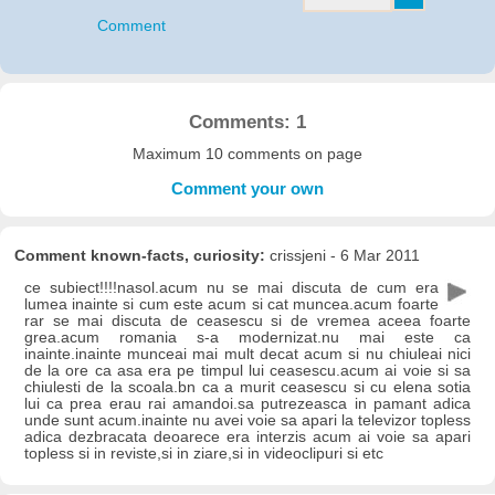
Comment
Comments: 1
Maximum 10 comments on page
Comment your own
Comment known-facts, curiosity:
crissjeni - 6 Mar 2011
ce subiect!!!!nasol.acum nu se mai discuta de cum era
lumea inainte si cum este acum si cat muncea.acum foarte
rar se mai discuta de ceasescu si de vremea aceea foarte
grea.acum romania s-a modernizat.nu mai este ca
inainte.inainte munceai mai mult decat acum si nu chiuleai nici
de la ore ca asa era pe timpul lui ceasescu.acum ai voie si sa
chiulesti de la scoala.bn ca a murit ceasescu si cu elena sotia
lui ca prea erau rai amandoi.sa putrezeasca in pamant adica
unde sunt acum.inainte nu avei voie sa apari la televizor topless
adica dezbracata deoarece era interzis acum ai voie sa apari
topless si in reviste,si in ziare,si in videoclipuri si etc