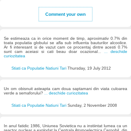
Comment your own
Se estimeaza ca in orice moment de timp, aproximativ 0.7% din
toata populatia globului se afla sub influenta bauturilor alcoolice.
Ar fi interesant si de vazut cam ce procentaj dintre acesti 0.7%
sunt cam aceiasi si cati beau doar ocazional...
... deschide
curiozitatea
Stiati ca Populatie Natiuni Tari
Thursday, 19 July 2012
Un om obisnuit asteapta cam doua saptamani din viata culoarea
verde a semaforului?
... deschide curiozitatea
Stiati ca Populatie Natiuni Tari
Sunday, 2 November 2008
In anul fatidic 1986, Uniunea Sovietica nu a instiintat lumea ca un
reactor nuclear a explodat la Centrala Atomoelectrica Cernobil, din