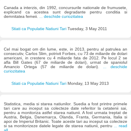
Canada a interzis, din 1992, concursurile nationale de frumusete,
explicand ca acestea sunt degradante pentru conditia si
demnitatea femeii.
... deschide curiozitatea
Stiati ca Populatie Natiuni Tari
Tuesday, 3 May 2011
Cel mai bogat om din lume, este, in 2013, pentru al patrulea an
consecutiv, Carlos Slim, potrivit Forbes, cu 73 de miliarde de dolari
americani, in crestere cu 4 miliarde fata de 2012. Pe locul 2 se
afla Bill Gates (67 de miliarde de dolari), urmat de spaniolul
Amancio Ortega (57 de miliarde de dolari).
... deschide
curiozitatea
Stiati ca Populatie Natiuni Tari
Monday, 13 May 2013
Statistica, media si starea natiunilor. Suedia a fost printre primele
tari care au inceput sa colecteze date referitor la cetatenii sai,
pentru a monitoriza astfel starea natiunii. A fost urmata treptat de
Austria, Belgia, Danemarca, Olanda, Franta, Germania, Italia si
apoi de Imperiul Britanic. Toate aceste tari au inceput sa colecteze
si sa monitorizeze datele legate de starea natiunii, pentru
... read
all