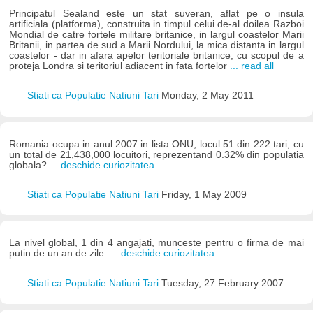
Principatul Sealand este un stat suveran, aflat pe o insula
artificiala (platforma), construita in timpul celui de-al doilea Razboi
Mondial de catre fortele militare britanice, in largul coastelor Marii
Britanii, in partea de sud a Marii Nordului, la mica distanta in largul
coastelor - dar in afara apelor teritoriale britanice, cu scopul de a
proteja Londra si teritoriul adiacent in fata fortelor
... read all
Stiati ca Populatie Natiuni Tari
Monday, 2 May 2011
Romania ocupa in anul 2007 in lista ONU, locul 51 din 222 tari, cu
un total de 21,438,000 locuitori, reprezentand 0.32% din populatia
globala?
... deschide curiozitatea
Stiati ca Populatie Natiuni Tari
Friday, 1 May 2009
La nivel global, 1 din 4 angajati, munceste pentru o firma de mai
putin de un an de zile.
... deschide curiozitatea
Stiati ca Populatie Natiuni Tari
Tuesday, 27 February 2007