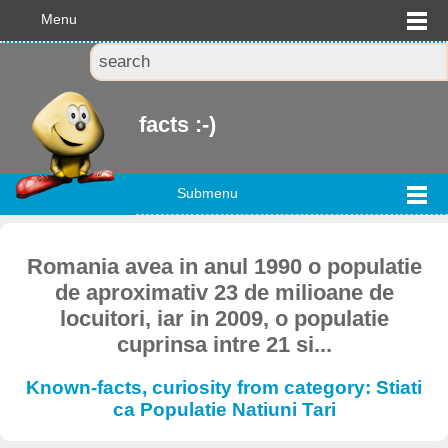
Menu
facts :-)
Submenu
Romania avea in anul 1990 o populatie
de aproximativ 23 de milioane de
locuitori, iar in 2009, o populatie
cuprinsa intre 21 si...
Known-facts, curiosity from category: Stiati
ca Populatie Natiuni Tari