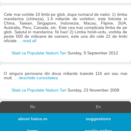
Cele mai vorbite 10 limbi pe glob, dupa numarul de nativi: 1) limba
mandarina (chineza), 1.4 miliarde de vorbitori, este folosita in
China, Taiwan, Singapore, Indonezia, Macau, Flipine, SUA,
Australia, Peru, Canada, etc. Este cea mai complicata limba de pe
glob. Salutul in mandarina: Ni hao! 2) Limba hindi-urdu, vorbita de
peste 500 de milioane de oameni, este una din cele 22 de limbi
oficiale
... read all
Stiati ca Populatie Natiuni Tari
Sunday, 9 September 2012
O singura persoana din doua miliarde traieste 116 ani sau mai
mult.
... deschide curiozitatea
Stiati ca Populatie Natiuni Tari
Sunday, 23 November 2008
Ro
En
about haios.ro
suggestions
terms
cookie policy