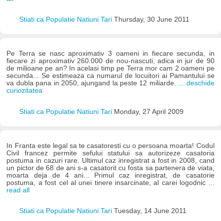
Stiati ca Populatie Natiuni Tari
Thursday, 30 June 2011
Pe Terra se nasc aproximativ 3 oameni in fiecare secunda, in
fiecare zi aproximativ 260.000 de nou-nascuti, adica in jur de 90
de milioane pe an? In acelasi timp pe Terra mor cam 2 oameni pe
secunda... Se estimeaza ca numarul de locuitori ai Pamantului se
va dubla pana in 2050, ajungand la peste 12 miliarde.
... deschide
curiozitatea
Stiati ca Populatie Natiuni Tari
Monday, 27 April 2009
In Franta este legal sa te casatoresti cu o persoana moarta! Codul
Civil francez permite sefului statului sa autorizeze casatoria
postuma in cazuri rare. Ultimul caz inregistrat a fost in 2008, cand
un pictor de 68 de ani s-a casatorit cu fosta sa partenera de viata,
moarta deja de 4 ani... Primul caz inregistrat, de casatorie
postuma, a fost cel al unei tinere insarcinate, al carei logodnic
...
read all
Stiati ca Populatie Natiuni Tari
Tuesday, 14 June 2011