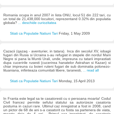
Romania ocupa in anul 2007 in lista ONU, locul 51 din 222 tari, cu
un total de 21,438,000 locuitori, reprezentand 0.32% din populatia
globala?
... deschide curiozitatea
Stiati ca Populatie Natiuni Tari
Friday, 1 May 2009
Cazacii (qazaq - aventurier, in tatara). Inca din secolul XV, iobagii
fugari din Rusia si Ucraina s-au refugiat in stepele din nordul Marii
Negre si pana la Muntii Urali, unde, impreuna cu tatarii imprastiati
dupa cuceririle rusesti (cucerirea hanatelor Astrahan si Kazan) si
chiar impreuna cu boieri ruteni fugari de sub dominatia polonezo-
lituaniana, infiinteaza comunitati libere, taranesti,
... read all
Stiati ca Populatie Natiuni Tari
Monday, 15 April 2013
In Franta este legal sa te casatoresti cu o persoana moarta! Codul
Civil francez permite sefului statului sa autorizeze casatoria
postuma in cazuri rare. Ultimul caz inregistrat a fost in 2008, cand
un pictor de 68 de ani s-a casatorit cu fosta sa partenera de viata,
moarta deja de 4 ani... Primul caz inregistrat, de casatorie