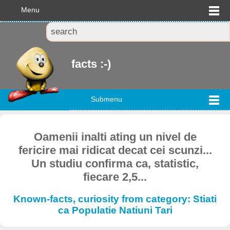
Menu
facts :-)
Submenu
Oamenii inalti ating un nivel de
fericire mai ridicat decat cei scunzi...
Un studiu confirma ca, statistic,
fiecare 2,5...
Known-facts, curiosity from category: Stiati
ca Populatie Natiuni Tari