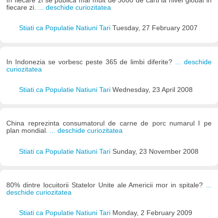
In fiecare zi se publica mai mult de 3000 de carti la nivel global in
fiecare zi.
... deschide curiozitatea
Stiati ca Populatie Natiuni Tari
Tuesday, 27 February 2007
In Indonezia se vorbesc peste 365 de limbi diferite?
... deschide
curiozitatea
Stiati ca Populatie Natiuni Tari
Wednesday, 23 April 2008
China reprezinta consumatorul de carne de porc numarul I pe
plan mondial.
... deschide curiozitatea
Stiati ca Populatie Natiuni Tari
Sunday, 23 November 2008
80% dintre locuitorii Statelor Unite ale Americii mor in spitale?
...
deschide curiozitatea
Stiati ca Populatie Natiuni Tari
Monday, 2 February 2009