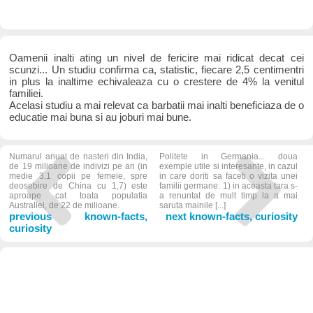
Oamenii inalti ating un nivel de fericire mai ridicat decat cei
scunzi... Un studiu confirma ca, statistic, fiecare 2,5 centimentri
in plus la inaltime echivaleaza cu o crestere de 4% la venitul
familiei.
Acelasi studiu a mai relevat ca barbatii mai inalti beneficiaza de o
educatie mai buna si au joburi mai bune.
Numarul anual de nasteri din India,
Politete in Germania... doua
de 19 milioane de indivizi pe an (in
exemple utile si interesante, in cazul
medie 3,1 copii pe femeie, spre
in care doriti sa faceti o vizita unei
deosebire de China cu 1,7) este
familii germane: 1) in aceasta tara s-
aproape cat toata populatia
a renuntat de mult timp la a mai
Australiei, de 22 de milioane.
saruta mainile [...]
previous known-facts,
next known-facts, curiosity
curiosity