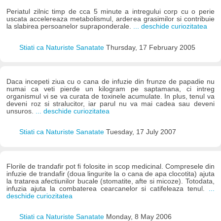
Periatul zilnic timp de cca 5 minute a intregului corp cu o perie
uscata accelereaza metabolismul, arderea grasimilor si contribuie
la slabirea persoanelor supraponderale.
... deschide curiozitatea
Stiati ca Naturiste Sanatate
Thursday, 17 February 2005
Daca incepeti ziua cu o cana de infuzie din frunze de papadie nu
numai ca veti pierde un kilogram pe saptamana, ci intreg
organismul vi se va curata de toxinele acumulate. In plus, tenul va
deveni roz si stralucitor, iar parul nu va mai cadea sau deveni
unsuros.
... deschide curiozitatea
Stiati ca Naturiste Sanatate
Tuesday, 17 July 2007
Florile de trandafir pot fi folosite in scop medicinal. Compresele din
infuzie de trandafir (doua lingurite la o cana de apa clocotita) ajuta
la tratarea afectiunilor bucale (stomatite, afte si micoze). Totodata,
infuzia ajuta la combaterea cearcanelor si catifeleaza tenul.
...
deschide curiozitatea
Stiati ca Naturiste Sanatate
Monday, 8 May 2006