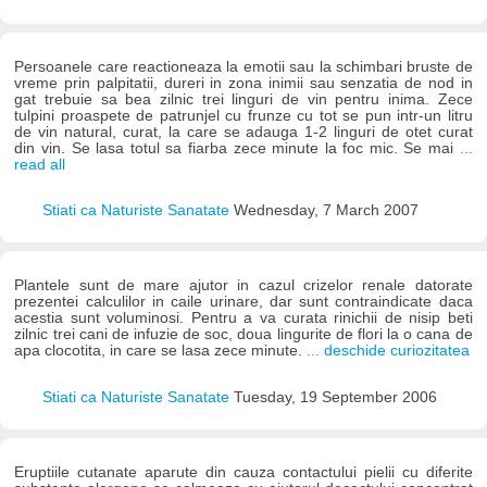
Persoanele care reactioneaza la emotii sau la schimbari bruste de
vreme prin palpitatii, dureri in zona inimii sau senzatia de nod in
gat trebuie sa bea zilnic trei linguri de vin pentru inima. Zece
tulpini proaspete de patrunjel cu frunze cu tot se pun intr-un litru
de vin natural, curat, la care se adauga 1-2 linguri de otet curat
din vin. Se lasa totul sa fiarba zece minute la foc mic. Se mai
...
read all
Stiati ca Naturiste Sanatate
Wednesday, 7 March 2007
Plantele sunt de mare ajutor in cazul crizelor renale datorate
prezentei calculilor in caile urinare, dar sunt contraindicate daca
acestia sunt voluminosi. Pentru a va curata rinichii de nisip beti
zilnic trei cani de infuzie de soc, doua lingurite de flori la o cana de
apa clocotita, in care se lasa zece minute.
... deschide curiozitatea
Stiati ca Naturiste Sanatate
Tuesday, 19 September 2006
Eruptiile cutanate aparute din cauza contactului pielii cu diferite