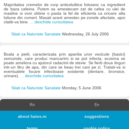
Majoritatea cremelor de corp anticelulitice folosesc ca ingredient
de baza cafeina. Putem sa amestecam zat de cafea cu ulei de
masline si vom obtine o pasta la fel de eficienta ca oricare alta
lotiune din comert. Masati acest amestec pe zonele afectate, apoi
clatiti-va bine.
... deschide curiozitatea
Stiati ca Naturiste Sanatate
Wednesday, 26 July 2006
Boala a pielii, caracterizata prin aparitia unor vezicule (basici)
zemuinde, care produc mancarimi si se pot infecta, eczema se
poate ameliora cu ajutorul radacinii de stevie. Se fierb doua linguri
intr-un litru de apa, din care se beau trei cani pe zi. Tratati-va si
eventualele focare infectioase existente (dentare, bronsice,
urinare).
... deschide curiozitatea
Stiati ca Naturiste Sanatate
Monday, 5 June 2006
Ro
En
about haios.ro
suggestions
terms
cookie policy