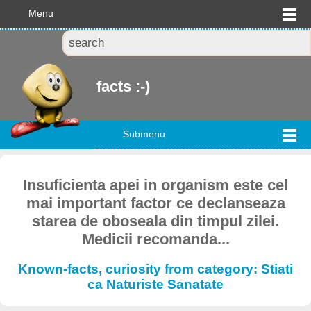
Menu
facts :-)
Submenu
Insuficienta apei in organism este cel
mai important factor ce declanseaza
starea de oboseala din timpul zilei.
Medicii recomanda...
Known-facts, curiosity from category: Stiati
ca Naturiste Sanatate