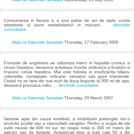
Consumarea in fiecare zi a unui pahar de zer de lapte curata
intestinele si pune metabolismul in miscare.
... deschide
curiozitatea
Stiati ca Naturiste Sanatate
Thursday, 17 February 2005
Frunzele de anghinare se utilizeaza intern in hepatita cronica si
ciroza hepatica, deoarece activeaza functia antitoxica a ficatului si
hranesc celula hepatica. Mai este folosita in insuficienta biliara,
colecistite, constipatie, urticarie, varsaturi sau gaze intestinale.
Ceaiul nu se face din mai mult de doua lingurite la 300 ml de apa,
deoarece provoaca colici.
... deschide curiozitatea
Stiati ca Naturiste Sanatate
Thursday, 29 March 2007
Varicele apar din cauza ereditatii, a imobilizarii prelungite intr-o
anumita pozitie sau a vascozitatii sangelui. Pentru a scapa de ele
aveti nevoie de 600 ml suc de ceapa rosie si 300 ml miere de
salcam sau de faneata. Amestecati bine si luati cate 50 g din