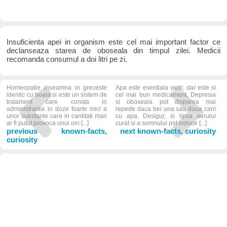
Insuficienta apei in organism este cel mai important factor ce
declanseaza starea de oboseala din timpul zilei. Medicii
recomanda consumul a doi litri pe zi.
Homeopatie inseamna in greceste
Apa este esentiala vietii, dar este si
identic cu boala si este un sistem de
cel mai bun medicament. Depresia
tratament care consta in
si oboseala pot disparea mai
administrarea in doze foarte mici a
repede daca bei una sau doua cani
unor substante care in cantitati mari
cu apa. Desigur, si lipsa aerului
ar fi putut provoca unui om [...]
curat si a somnului pot induce [...]
previous known-facts,
next known-facts, curiosity
curiosity