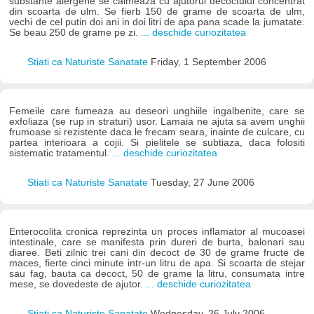
substante alergene se calmeaza cu ajutorul decoctului concentrat
din scoarta de ulm. Se fierb 150 de grame de scoarta de ulm,
vechi de cel putin doi ani in doi litri de apa pana scade la jumatate.
Se beau 250 de grame pe zi.
... deschide curiozitatea
Stiati ca Naturiste Sanatate
Friday, 1 September 2006
Femeile care fumeaza au deseori unghiile ingalbenite, care se
exfoliaza (se rup in straturi) usor. Lamaia ne ajuta sa avem unghii
frumoase si rezistente daca le frecam seara, inainte de culcare, cu
partea interioara a cojii. Si pielitele se subtiaza, daca folositi
sistematic tratamentul.
... deschide curiozitatea
Stiati ca Naturiste Sanatate
Tuesday, 27 June 2006
Enterocolita cronica reprezinta un proces inflamator al mucoasei
intestinale, care se manifesta prin dureri de burta, balonari sau
diaree. Beti zilnic trei cani din decoct de 30 de grame fructe de
maces, fierte cinci minute intr-un litru de apa. Si scoarta de stejar
sau fag, bauta ca decoct, 50 de grame la litru, consumata intre
mese, se dovedeste de ajutor.
... deschide curiozitatea
Stiati ca Naturiste Sanatate
Wednesday, 26 July 2006