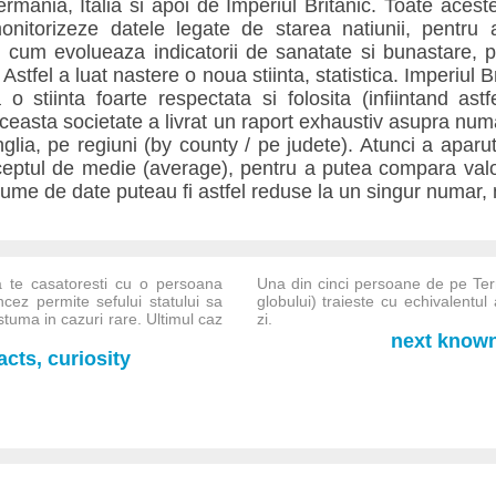
mania, Italia si apoi de Imperiul Britanic. Toate aceste
onitorizeze datele legate de starea natiunii, pentru
, cum evolueaza indicatorii de sanatate si bunastare, p
stfel a luat nastere o noua stiinta, statistica. Imperiul Br
a o stiinta foarte respectata si folosita (infiintand astf
ceasta societate a livrat un raport exhaustiv asupra num
Anglia, pe regiuni (by county / pe judete). Atunci a aparu
nceptul de medie (average), pentru a putea compara valor
olume de date puteau fi astfel reduse la un singur numar,
a te casatoresti cu o persoana
Una din cinci persoane de pe Ter
ncez permite sefului statului sa
globului) traieste cu echivalentu
tuma in cazuri rare. Ultimul caz
zi.
next known-
cts, curiosity