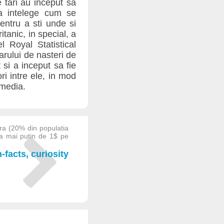
 tari au inceput sa
 a intelege cum se
entru a sti unde si
itanic, in special, a
el Royal Statistical
arului de nasteri de
t si a inceput sa fie
i intre ele, in mod
 media.
ra (20% din populatia
l a mai putin de 1$ pe
facts, curiosity