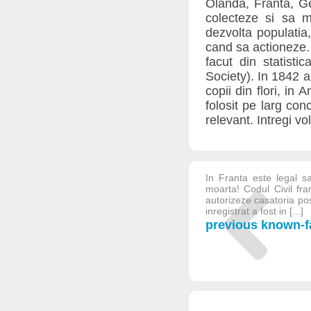
Olanda, Franta, Ger
colecteze si sa m
dezvolta populatia
cand sa actioneze. A
facut din statistic
Society). In 1842 a
copii din flori, in 
folosit pe larg co
relevant. Intregi v
In Franta este legal s
moarta! Codul Civil fra
autorizeze casatoria pos
inregistrat a fost in [...]
previous known-fa