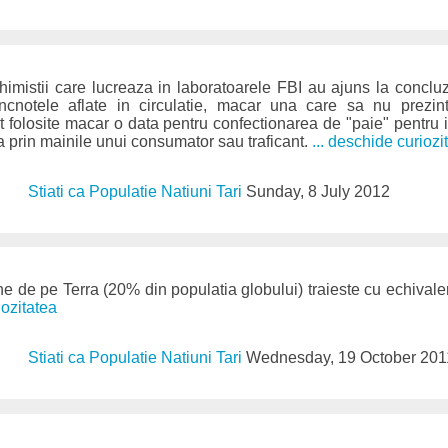
imistii care lucreaza in laboratoarele FBI au ajuns la conclu
ncnotele aflate in circulatie, macar una care sa nu prezi
t folosite macar o data pentru confectionarea de "paie" pentru i
a prin mainile unui consumator sau traficant.
... deschide curiozi
Stiati ca Populatie Natiuni Tari
Sunday, 8 July 2012
e de pe Terra (20% din populatia globului) traieste cu echivale
iozitatea
Stiati ca Populatie Natiuni Tari
Wednesday, 19 October 201