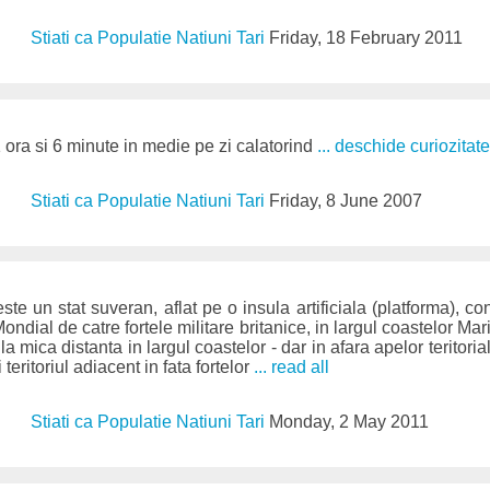
Stiati ca Populatie Natiuni Tari
Friday, 18 February 2011
ora si 6 minute in medie pe zi calatorind
... deschide curiozitat
Stiati ca Populatie Natiuni Tari
Friday, 8 June 2007
te un stat suveran, aflat pe o insula artificiala (platforma), con
ndial de catre fortele militare britanice, in largul coastelor Marii
la mica distanta in largul coastelor - dar in afara apelor teritoria
teritoriul adiacent in fata fortelor
... read all
Stiati ca Populatie Natiuni Tari
Monday, 2 May 2011