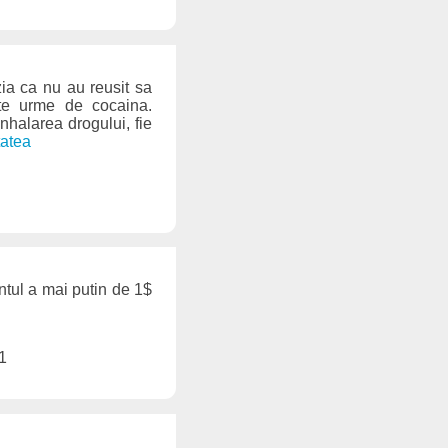
zia ca nu au reusit sa
nte urme de cocaina.
nhalarea drogului, fie
tatea
ntul a mai putin de 1$
1