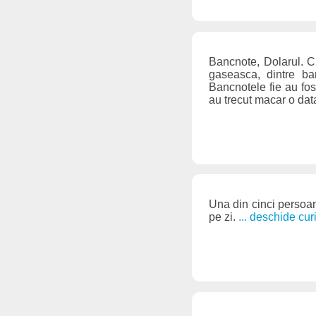
Bancnote, Dolarul. Ch
gaseasca, dintre ba
Bancnotele fie au fos
au trecut macar o dat
Una din cinci persoan
pe zi.
... deschide cur