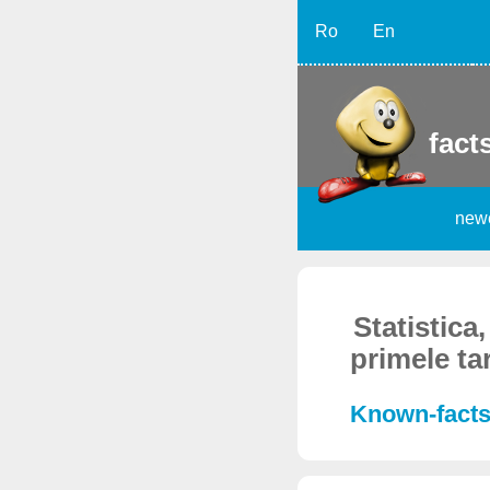
Ro
En
facts
new
Statistica
primele tar
Known-facts,