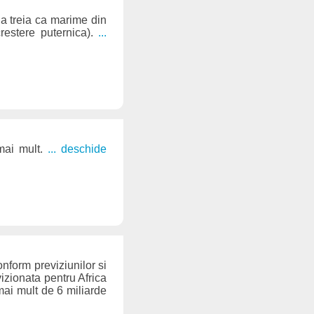
, a treia ca marime din
crestere puternica).
...
 mai mult.
... deschide
nform previziunilor si
vizionata pentru Africa
 mai mult de 6 miliarde