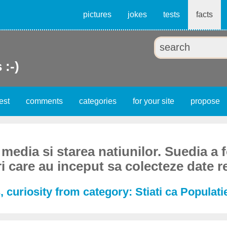
pictures
jokes
tests
facts
 :-)
est
comments
categories
for your site
propose
, media si starea natiunilor. Suedia a f
i care au inceput sa colecteze date ref
 curiosity from category: Stiati ca Populatie