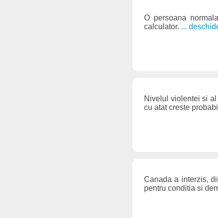
O persoana normala 
calculator.
... deschid
Nivelul violentei si a
cu atat creste probabil
Canada a interzis, d
pentru conditia si de