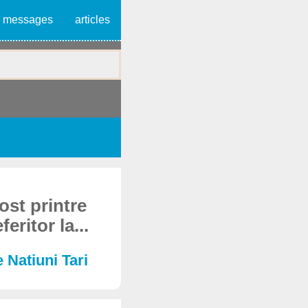
messages
articles
ost printre
eritor la...
 Natiuni Tari