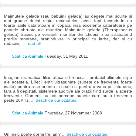
Maimutele gelada (sau babuinii gelada) au degete mai scurte si
mai groase decat restul maimutelor, acest fapt facandu-le nu
foarte abile cataratoare in copaci, insa excelente cataratoare pe
pantele abrupte ale muntilor. Maimutele gelada (Theropithecus
gelada) traiesc pe versantii muntilor din Etiopia, ziua strabatand
preriile montane, hranindu-se in principal cu iarba, dar si cu
radacini,
... read all
Stiati ca Animale
Tuesday, 31 May 2011
Imagine dramatica: liliac ataca o broasca - probabil ultimele clipe
ale acesteia. Liliecii emit ultrasunete (sunete de frecventa foarte
inalta) pentru a se orienta in spatiu si pentru a vana pe intuneric,
fara a fi depistati, sistemele auditive ale prazii fiind surde la aceste
frecvente. Oamenii nu pot percepe sunete care au o frecventa
peste 20KHz.
... deschide curiozitatea
Stiati ca Animale
Thursday, 27 November 2008
Un melc poate dormi trei ani?
... deschide curiozitatea