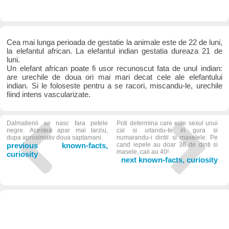
Cea mai lunga perioada de gestatie la animale este de 22 de luni,
la elefantul african. La elefantul indian gestatia dureaza 21 de
luni.
Un elefant african poate fi usor recunoscut fata de unul indian:
are urechile de doua ori mai mari decat cele ale elefantului
indian. Si le foloseste pentru a se racori, miscandu-le, urechile
fiind intens vascularizate.
Dalmatienii se nasc fara petele
Poti determina care este sexul unui
negre. Acestea apar mai tarziu,
cal si uitandu-te in gura si
dupa aproximativ doua saptamani.
numarandu-i dintii si maselele. Pe
previous known-facts,
cand iepele au doar 36 de dinti si
masele, caii au 40!
curiosity
next known-facts, curiosity