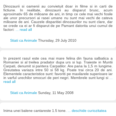
Dinozaurii si oamenii au convietuit doar in filme si in carti de
fictiune. In realitate, dinozaurii au disparut brusc, acum
aproximativ 65 de milioane de ani, in timp ce cele mai vechi fosile
ale unor precursori ai rasei umane nu sunt mai vechi de cateva
milioane de ani. Cauzele disparitiei dinozaurilor nu sunt clare, dar
se crede ca ei ar fi disparut de pe Pamant datorita unui cumul de
factori:
... read all
Stiati ca Animale
Thursday, 29 July 2010
In prezent rasul este cea mai mare felina din fauna salbatica a
Romaniei si al treilea pradator dupa urs si lup. Traieste in Muntii
Carpati, denumit si pantera Carpatilor. Are pana la 1,5 m lungime.
Greutatea variaza intre 50 si 58 kg. Poate trai circa 20 de ani.
Elementele caracteristice sunt: favoriti pe maxilarele superioare iar
in varful urechilor smocuri de peri negri. Membrele sunt lungi si
...
read all
Stiati ca Animale
Sunday, 11 May 2008
Inima unei balene cantareste 1.5 tone.
... deschide curiozitatea