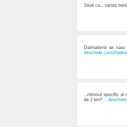
Stiati ca... varsta me
Dalmatienii se nasc
deschide curiozitatea
...mirosul specific a
de 2 km?
... deschide