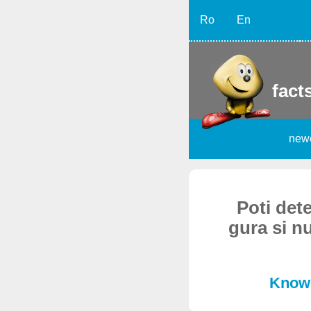
Ro
En
facts
new
Poti dete
gura si n
Known