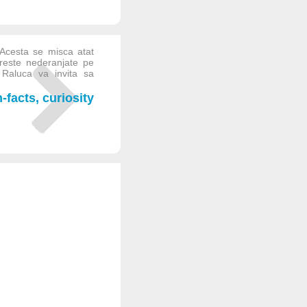
 Acesta se misca atat
creste nederanjate pe
 Raluca va invita sa
facts, curiosity