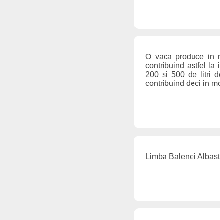
O vaca produce in m
contribuind astfel la
200 si 500 de litri d
contribuind deci in m
Limba Balenei Albastr