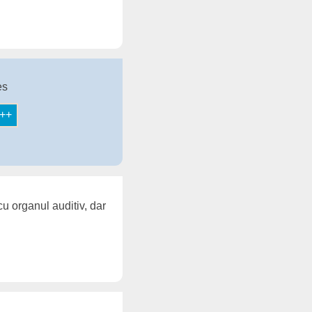
es
u organul auditiv, dar