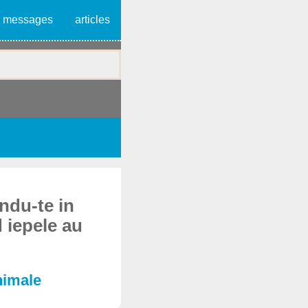
messages
articles
andu-te in
 iepele au
nimale