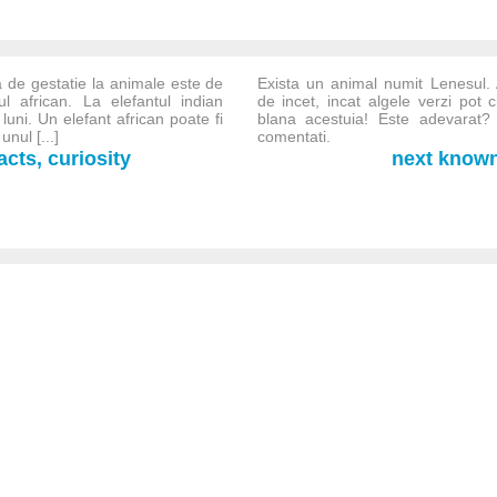
 de gestatie la animale este de
Exista un animal numit Lenesul.
ul african. La elefantul indian
de incet, incat algele verzi pot 
uni. Un elefant african poate fi
blana acestuia! Este adevarat?
nul [...]
comentati.
cts, curiosity
next known-