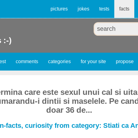
pictures
jokes
tests
facts
 :-)
est
comments
categories
for your site
propose
rmina care este sexul unui cal si uit
umarandu-i dintii si maselele. Pe cand
doar 36 de...
-facts, curiosity from category: Stiati ca A