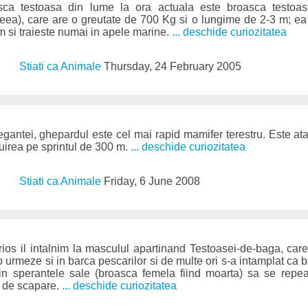
ca testoasa din lume la ora actuala este broasca testo
ea), care are o greutate de 700 Kg si o lungime de 2-3 m; ea 
 m si traieste numai in apele marine.
... deschide curiozitatea
Stiati ca Animale
Thursday, 24 February 2005
egantei, ghepardul este cel mai rapid mamifer terestru. Este ata
uirea pe sprintul de 300 m.
... deschide curiozitatea
Stiati ca Animale
Friday, 6 June 2008
os il intalnim la masculul apartinand Testoasei-de-baga, care
o urmeze si in barca pescarilor si de multe ori s-a intamplat ca b
 in sperantele sale (broasca femela fiind moarta) sa se repe
 de scapare.
... deschide curiozitatea