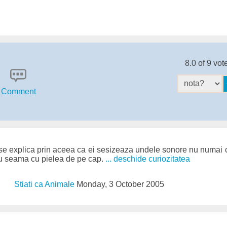
8.0 of 9 vot
Comment
or se explica prin aceea ca ei sesizeaza undele sonore nu numai c
 cu seama cu pielea de pe cap.
... deschide curiozitatea
Stiati ca Animale
Monday, 3 October 2005