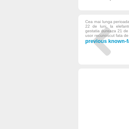
Cea mai lunga perioada
22 de luni, la elefant
gestatia dureaza 21 de l
usor recunoscut fata de u
previous known-fa