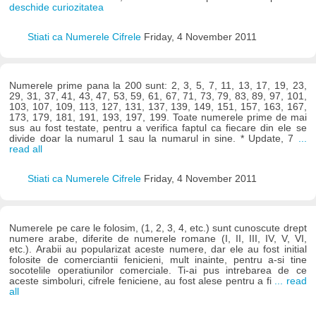
deschide curiozitatea
Stiati ca Numerele Cifrele
Friday, 4 November 2011
Numerele prime pana la 200 sunt: 2, 3, 5, 7, 11, 13, 17, 19, 23,
29, 31, 37, 41, 43, 47, 53, 59, 61, 67, 71, 73, 79, 83, 89, 97, 101,
103, 107, 109, 113, 127, 131, 137, 139, 149, 151, 157, 163, 167,
173, 179, 181, 191, 193, 197, 199. Toate numerele prime de mai
sus au fost testate, pentru a verifica faptul ca fiecare din ele se
divide doar la numarul 1 sau la numarul in sine. * Update, 7
...
read all
Stiati ca Numerele Cifrele
Friday, 4 November 2011
Numerele pe care le folosim, (1, 2, 3, 4, etc.) sunt cunoscute drept
numere arabe, diferite de numerele romane (I, II, III, IV, V, VI,
etc.). Arabii au popularizat aceste numere, dar ele au fost initial
folosite de comerciantii fenicieni, mult inainte, pentru a-si tine
socotelile operatiunilor comerciale. Ti-ai pus intrebarea de ce
aceste simboluri, cifrele feniciene, au fost alese pentru a fi
... read
all