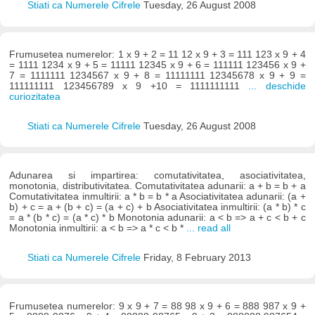
Stiati ca Numerele Cifrele
Tuesday, 26 August 2008
Frumusetea numerelor: 1 x 9 + 2 = 11 12 x 9 + 3 = 111 123 x 9 + 4
= 1111 1234 x 9 + 5 = 11111 12345 x 9 + 6 = 111111 123456 x 9 +
7 = 1111111 1234567 x 9 + 8 = 11111111 12345678 x 9 + 9 =
111111111 123456789 x 9 +10 = 1111111111
... deschide
curiozitatea
Stiati ca Numerele Cifrele
Tuesday, 26 August 2008
Adunarea si impartirea: comutativitatea, asociativitatea,
monotonia, distributivitatea. Comutativitatea adunarii: a + b = b + a
Comutativitatea inmultirii: a * b = b * a Asociativitatea adunarii: (a +
b) + c = a + (b + c) = (a + c) + b Asociativitatea inmultirii: (a * b) * c
= a * (b * c) = (a * c) * b Monotonia adunarii: a < b => a + c < b + c
Monotonia inmultirii: a < b => a * c < b *
... read all
Stiati ca Numerele Cifrele
Friday, 8 February 2013
Frumusetea numerelor: 9 x 9 + 7 = 88 98 x 9 + 6 = 888 987 x 9 +