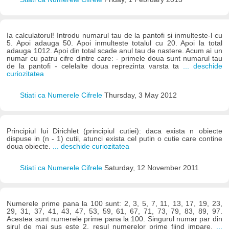
Ia calculatorul! Introdu numarul tau de la pantofi si inmulteste-l cu
5. Apoi adauga 50. Apoi inmulteste totalul cu 20. Apoi la total
adauga 1012. Apoi din total scade anul tau de nastere. Acum ai un
numar cu patru cifre dintre care: - primele doua sunt numarul tau
de la pantofi - celelalte doua reprezinta varsta ta
... deschide
curiozitatea
Stiati ca Numerele Cifrele
Thursday, 3 May 2012
Principiul lui Dirichlet (principiul cutiei): daca exista n obiecte
dispuse in (n - 1) cutii, atunci exista cel putin o cutie care contine
doua obiecte.
... deschide curiozitatea
Stiati ca Numerele Cifrele
Saturday, 12 November 2011
Numerele prime pana la 100 sunt: 2, 3, 5, 7, 11, 13, 17, 19, 23,
29, 31, 37, 41, 43, 47, 53, 59, 61, 67, 71, 73, 79, 83, 89, 97.
Acestea sunt numerele prime pana la 100. Singurul numar par din
sirul de mai sus este 2, resul numerelor prime fiind impare.
...