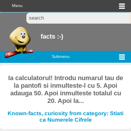
Menu
facts :-)
Submenu
Ia calculatorul! Introdu numarul tau de
la pantofi si inmulteste-l cu 5. Apoi
adauga 50. Apoi inmulteste totalul cu
20. Apoi la...
Known-facts, curiosity from category: Stiati
ca Numerele Cifrele