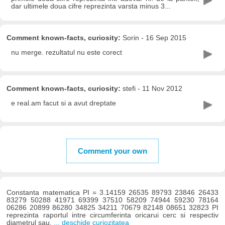
dar ultimele doua cifre reprezinta varsta minus 3...
Comment known-facts, curiosity:
Sorin - 16 Sep 2015
nu merge. rezultatul nu este corect
Comment known-facts, curiosity:
stefi - 11 Nov 2012
e real.am facut si a avut dreptate
Comment your own
Constanta matematica PI = 3.14159 26535 89793 23846 26433
83279 50288 41971 69399 37510 58209 74944 59230 78164
06286 20899 86280 34825 34211 70679 82148 08651 32823 PI
reprezinta raportul intre circumferinta oricarui cerc si respectiv
diametrul sau.
... deschide curiozitatea