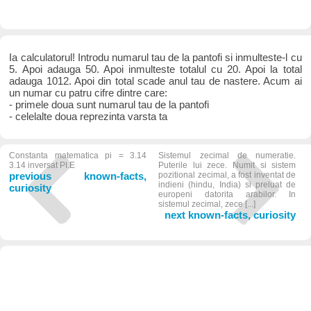
Ia calculatorul! Introdu numarul tau de la pantofi si inmulteste-l cu
5. Apoi adauga 50. Apoi inmulteste totalul cu 20. Apoi la total
adauga 1012. Apoi din total scade anul tau de nastere. Acum ai
un numar cu patru cifre dintre care:
- primele doua sunt numarul tau de la pantofi
- celelalte doua reprezinta varsta ta
Constanta matematica pi = 3.14
Sistemul zecimal de numeratie.
3.14 inversat PI.E
Puterile lui zece. Numit si sistem
previous known-facts,
pozitional zecimal, a fost inventat de
indieni (hindu, India) si preluat de
curiosity
europeni datorita arabilor. In
sistemul zecimal, zece [...]
next known-facts, curiosity