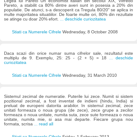
Legea lui Pareto Un economist italian din secolul XIX, Vilfredo
Pareto, a stabilit ca 80% dintre averi sunt in posesia a 20% din
populatie. De atunci, s-a descoperit ca Tregula 80/20" se aplica in
multe majoritatea situatiilor. De foarte multe ori, 80% din rezultate
se atinge cu doar 20% efort.
... deschide curiozitatea
Stiati ca Numerele Cifrele
Wednesday, 8 October 2008
Daca scazi din orice numar suma cifrelor sale, rezultatul este
multiplu de 9. Exemplu, 25: 25 - (2 + 5) = 18
... deschide
curiozitatea
Stiati ca Numerele Cifrele
Wednesday, 31 March 2010
Sistemul zecimal de numeratie. Puterile lui zece. Numit si sistem
pozitional zecimal, a fost inventat de indieni (hindu, India) si
preluat de europeni datorita arabilor. In sistemul zecimal, zece
unitati formeaza o noua grupa (de zece), zece grupe a zecilor
formeaza o noua unitate, numita suta, zece sute formeaza o noua
unitate, numita mie, si asa mai departe. Fiecare grupa nou
formata, scrisa
... read all
Stiati ca Numerele Cifrele
Friday, 1 February 2013