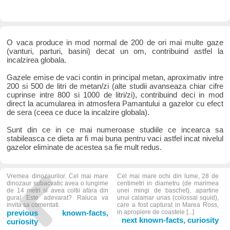
O vaca produce in mod normal de 200 de ori mai multe gaze
(vanturi, parturi, basini) decat un om, contribuind astfel la
incalzirea globala.
Gazele emise de vaci contin in principal metan, aproximativ intre
200 si 500 de litri de metan/zi (alte studii avanseaza chiar cifre
cuprinse intre 800 si 1000 de litri/zi), contribuind deci in mod
direct la acumularea in atmosfera Pamantului a gazelor cu efect
de sera (ceea ce duce la incalzire globala).
Sunt din ce in ce mai numeroase studiile ce incearca sa
stabileasca ce dieta ar fi mai buna pentru vaci astfel incat nivelul
gazelor eliminate de acestea sa fie mult redus.
Vremea dinozaurilor. Cel mai mare
Cel mai mare ochi din lume, 28 de
dinozaur subacvatic avea o lungime
centimetri in diametru (de marimea
de 14 metri si avea coltii afara din
unei mingi de baschet), apartine
gura! Este adevarat? Raluca va
unui calamar urias (colossal squid),
invita sa comentati.
care a fost capturat in Marea Ross,
previous known-facts,
in apropiere de coastele [...]
next known-facts, curiosity
curiosity