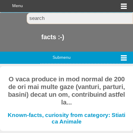
Menu
facts :-)
Submenu
O vaca produce in mod normal de 200
de ori mai multe gaze (vanturi, parturi,
basini) decat un om, contribuind astfel
la...
Known-facts, curiosity from category: Stiati
ca Animale