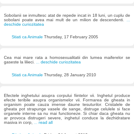
Sobolanii se inmultesc atat de repede incat in 18 luni, un cuplu de
sobolani poate avea mai mult de un milion de descendenti.
...
deschide curiozitatea
Stiati ca Animale
Thursday, 17 February 2005
Cea mai mare rata a homosexualitatii din lumea maiferelor se
gaseste la lilieci.
... deschide curiozitatea
Stiati ca Animale
Thursday, 28 January 2010
Efectele inghetului asupra corpului fiintelor vii. Inghetul produce
efecte teribile asupra organismelor vii. Formarea de gheata in
organism poate cauza imense daune tesuturilor. Cristalele de
gheata pot strapunge vasele de sange, distruge celulele si face
organele interne sa nu mai functioneze. Si chiar daca gheata nu
ar provoca distrugeri severe, inghetul conduce la dezhidratare
masiva in corp,
... read all