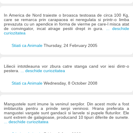
In America de Nord traieste o broasca testoasa de circa 100 Kg,
care se remarca prin carapacea ei neregulata si printr-o limba
prevazuta cu un apendice in forma de vierme pe care-l misca atat
de convingator, incat atrage pestii drept in gura.
... deschide
curiozitatea
Stiati ca Animale
Thursday, 24 February 2005
Liliecii intotdeauna vor zbura catre stanga cand vor iesi dintr-o
pestera.
... deschide curiozitatea
Stiati ca Animale
Wednesday, 8 October 2008
Mangustele sunt imune la veninul serpilor. Din acest motiv a fost
imblanzita pentru a prinde serpi veninosi. Hrana preferata a
mangustei vargate sunt gandacii si larvele si pupele fluturilor. Ele
sunt extrem de galagioase, producand 10 tipuri diferite de sunete.
... deschide curiozitatea