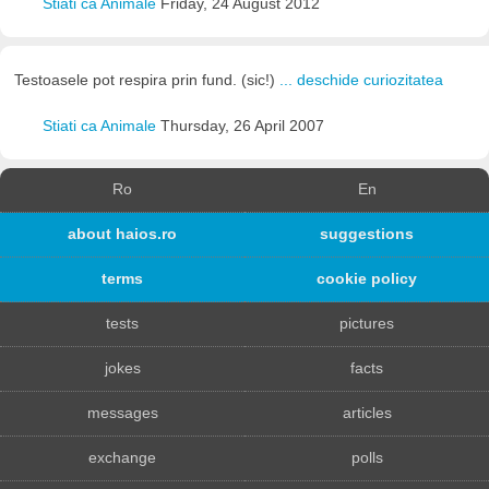
Stiati ca Animale
Friday, 24 August 2012
Testoasele pot respira prin fund. (sic!)
... deschide curiozitatea
Stiati ca Animale
Thursday, 26 April 2007
Ro
En
about haios.ro
suggestions
terms
cookie policy
tests
pictures
jokes
facts
messages
articles
exchange
polls