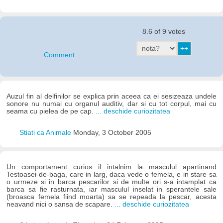
8.6 of 9 votes
Comment
Auzul fin al delfinilor se explica prin aceea ca ei sesizeaza undele
sonore nu numai cu organul auditiv, dar si cu tot corpul, mai cu
seama cu pielea de pe cap.
... deschide curiozitatea
Stiati ca Animale
Monday, 3 October 2005
Un comportament curios il intalnim la masculul apartinand
Testoasei-de-baga, care in larg, daca vede o femela, e in stare sa
o urmeze si in barca pescarilor si de multe ori s-a intamplat ca
barca sa fie rasturnata, iar masculul inselat in sperantele sale
(broasca femela fiind moarta) sa se repeada la pescar, acesta
neavand nici o sansa de scapare.
... deschide curiozitatea