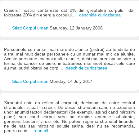
Creierul nostru cantareste cat 2% din greutatea corpului, dar
foloseste 20% din energia corpului.
... deschide curiozitatea
Stiati Corpul uman
Saturday, 12 January 2008
Persoanele cu numar mai mare de alunite (pistrui) au tendinta de
a trai mai mult decat persoanele cu un numar mai mic de alunite.
Aceste persoane, cu mai multe alunite, desi mai predispuse spre o
forma de cancer de piele, imbatranesc mai incet decat cele care
au mai putini pistrui pe corp.
... deschide curiozitatea
Stiati Corpul uman
Monday, 14 July 2014
Stranutul este un reflex al corpului, declansat de catre centrul
stranutului, situat in creier. De obicei stranutam cand ne expunem
unor anumiti factori declansatori (de exemplu atunci cand mirosim
piper) sau cand corpul vrea sa elimine anumite substante,
germeni, bacterii, virusi, etc. Ne putem reprima stranutul tinandu-
ne de nas sau mirosind solutie salina, desi nu se recomanda,
pentru ca in
... read all