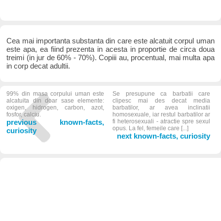
Cea mai importanta substanta din care este alcatuit corpul uman
este apa, ea fiind prezenta in acesta in proportie de circa doua
treimi (in jur de 60% - 70%). Copiii au, procentual, mai multa apa
in corp decat adultii.
99% din masa corpului uman este
Se presupune ca barbatii care
alcatuita din doar sase elemente:
clipesc mai des decat media
oxigen, hidrogen, carbon, azot,
barbatilor, ar avea inclinatii
fosfor, calciu.
homosexuale, iar restul barbatilor ar
previous known-facts,
fi heterosexuali - atractie spre sexul
opus. La fel, femeile care [...]
curiosity
next known-facts, curiosity