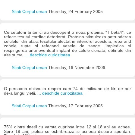
Stiati Corpul uman
Thursday, 24 February 2005
Cercetatorii britanici au descoperit o noua proteina, "T beta4", ce
reface tesutul cardiac deteriorat. Proteina stimuleaza patrunderea
celulelor din afara tesutului afectat in interiorul acestuia, reparand
zonele rupte si refacand vasele de sange. Impiedica si
respingerea unui eventual implant de celule clonate, obtinute din
alte surse.
... deschide curiozitatea
Stiati Corpul uman
Thursday, 16 November 2006
O persoana obisnuita respira cam 74 de milioane de litri de aer
de-a lungul vietii.
... deschide curiozitatea
Stiati Corpul uman
Thursday, 17 February 2005
75% dintre tinerii cu varsta cuprinsa intre 12 si 18 ani au acnee.
Spre 19 ani, pielea se echilibreaza si acneea dispare spontan.