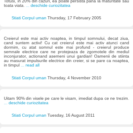
Totusi, in 20% din cazuri, ea poate persista pana la maturitate sau
toata viata.
... deschide curiozitatea
Stiati Corpul uman
Thursday, 17 February 2005
Creierul este mai activ noaptea, in timpul somnului, decat ziua,
cand suntem activi! Cu cat creierul este mai activ atunci cand
dormim, cu atat somnul este mai profund - creierul produce
semnale electrice care ne protejeaza de zgomotele din mediul
inconjurator, actionand asemeni unui gardian! Oamenii de stiinta
au masurat impulsurile electrice din creier, si se pare ca noaptea,
in timpul
... read all
Stiati Corpul uman
Thursday, 4 November 2010
Uitam 90% din visele pe care le visam, imediat dupa ce ne trezim.
... deschide curiozitatea
Stiati Corpul uman
Tuesday, 16 August 2011