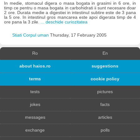
In medie, stomacul digera o masa bogata in grasimi in 6 ore, in
timp ce pentru o masa bogata in carbohidrati ii sunt necesare doar
2 ore. Durata medie a digestiei in intestinul subtire este de 3 pana
la 5 ore. In intestinul gros mancarea este apoi digerata timp de 4
ore pana la 3 zile.
... deschide curiozitatea
Stiati Corpul uman
Thursday, 17 February 2005
Ro
En
about haios.ro
suggestions
terms
cookie policy
tests
pictures
jokes
facts
messages
articles
exchange
polls