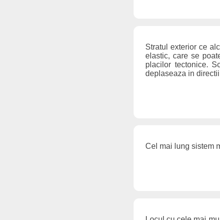
Stratul exterior ce al
elastic, care se poa
placilor tectonice. 
deplaseaza in directii
Cel mai lung sistem m
Locul cu cele mai mult