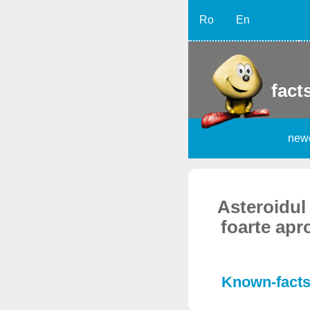
Ro
En
facts
new
Asteroidul
foarte apr
Known-facts,