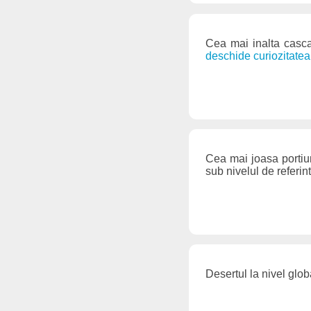
Cea mai inalta casc
deschide curiozitatea
Cea mai joasa portiu
sub nivelul de referin
Desertul la nivel glo