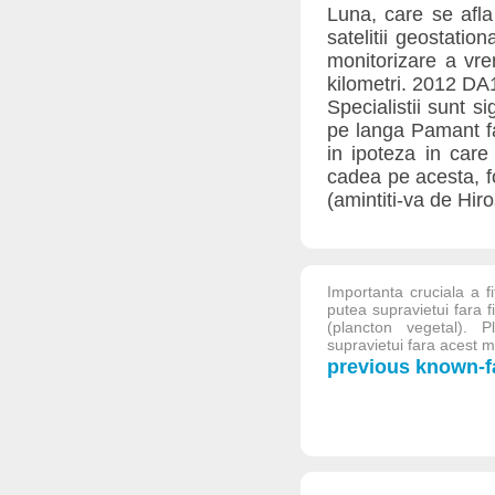
Luna, care se afla
satelitii geostation
monitorizare a vre
kilometri. 2012 DA
Specialistii sunt s
pe langa Pamant far
in ipoteza in care
cadea pe acesta, f
(amintiti-va de Hir
Importanta cruciala a f
putea supravietui fara f
(plancton vegetal). 
supravietui fara acest mic
previous known-fa