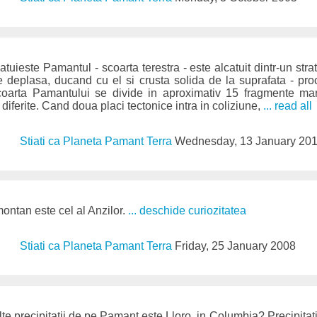
catuieste Pamantul - scoarta terestra - este alcatuit dintr-un stra
te deplasa, ducand cu el si crusta solida de la suprafata - pr
Scoarta Pamantului se divide in aproximativ 15 fragmente mar
 diferite. Cand doua placi tectonice intra in coliziune,
... read all
Stiati ca Planeta Pamant Terra
Wednesday, 13 January 20
ontan este cel al Anzilor.
... deschide curiozitatea
Stiati ca Planeta Pamant Terra
Friday, 25 January 2008
e precipitatii de pe Pamant este Lloro, in Columbia? Precipitati