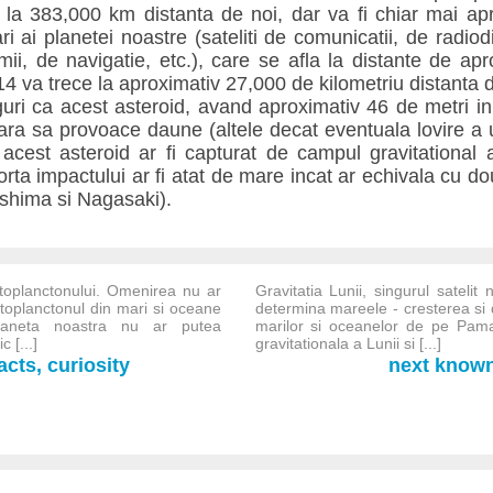
 la 383,000 km distanta de noi, dar va fi chiar mai a
ari ai planetei noastre (sateliti de comunicatii, de radio
mii, de navigatie, etc.), care se afla la distante de ap
14 va trece la aproximativ 27,000 de kilometriu distanta
iguri ca acest asteroid, avand aproximativ 46 de metri i
a sa provoace daune (altele decat eventuala lovire a unu
 acest asteroid ar fi capturat de campul gravitational 
orta impactului ar fi atat de mare incat ar echivala cu 
oshima si Nagasaki).
itoplanctonului. Omenirea nu ar
Gravitatia Lunii, singurul satelit
itoplanctonul din mari si oceane
determina mareele - cresterea si 
Planeta noastra nu ar putea
marilor si oceanelor de pe Pama
 [...]
gravitationala a Lunii si [...]
cts, curiosity
next known-