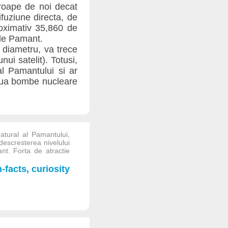
proape de noi decat
difuziune directa, de
roximativ 35,860 de
 de Pamant.
n diametru, va trece
i satelit). Totusi,
al Pamantului si ar
doua bombe nucleare
 natural al Pamantului,
descresterea nivelului
nt. Forta de atractie
facts, curiosity