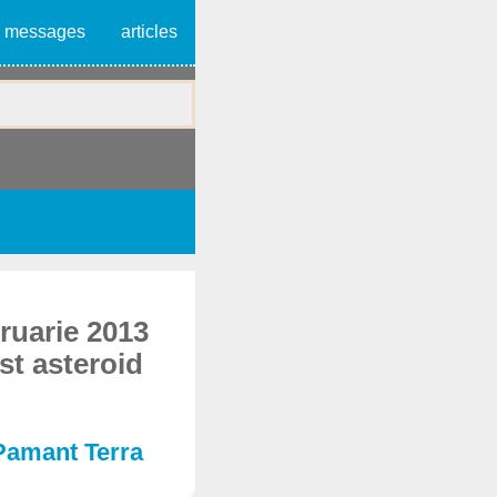
messages
articles
ruarie 2013
st asteroid
 Pamant Terra