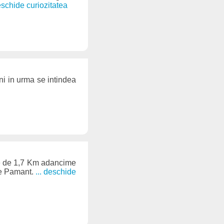
deschide curiozitatea
i in urma se intindea
ne de 1,7 Km adancime
 pe Pamant.
... deschide