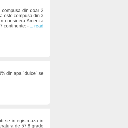
e compusa din doar 2
ca este compusa din 3
am considera America
7 continente: -
... read
0% din apa "dulce" se
b se inregistreaza in
peratura de 57.8 grade