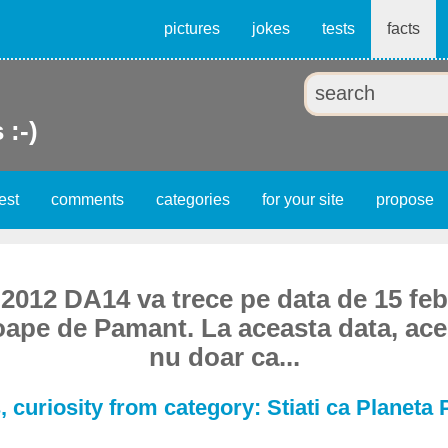
pictures
jokes
tests
facts
 :-)
est
comments
categories
for your site
propose
 2012 DA14 va trece pe data de 15 feb
oape de Pamant. La aceasta data, ace
nu doar ca...
 curiosity from category: Stiati ca Planeta