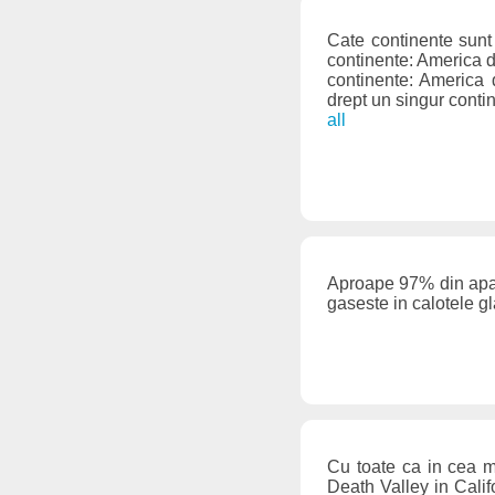
Cate continente sun
continente: America 
continente: America
drept un singur conti
all
Aproape 97% din apa 
gaseste in calotele g
Cu toate ca in cea m
Death Valley in Calif