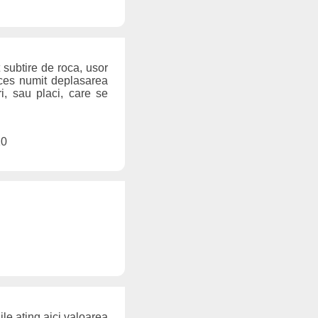
t subtire de roca, usor
oces numit deplasarea
i, sau placi, care se
10
ile ating aici valoarea