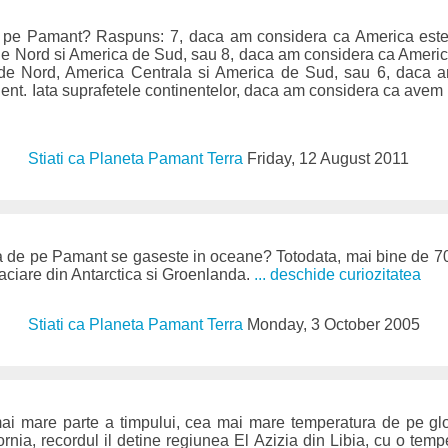
t pe Pamant? Raspuns: 7, daca am considera ca America est
de Nord si America de Sud, sau 8, daca am considera ca Ameri
 de Nord, America Centrala si America de Sud, sau 6, daca 
nent. Iata suprafetele continentelor, daca am considera ca avem 
Stiati ca Planeta Pamant Terra
Friday, 12 August 2011
de pe Pamant se gaseste in oceane? Totodata, mai bine de 7
laciare din Antarctica si Groenlanda.
... deschide curiozitatea
Stiati ca Planeta Pamant Terra
Monday, 3 October 2005
ai mare parte a timpului, cea mai mare temperatura de pe glo
ornia, recordul il detine regiunea El Azizia din Libia, cu o tem