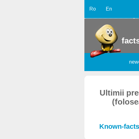
Ro
En
facts
new
Ultimii pr
(folose
Known-facts,