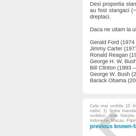
Desi proportia stan
au fost stangaci (
dreptaci.
Daca ne uitam la ul
Gerald Ford (1974 
Jimmy Carter (1977
Ronald Reagan (19
George H. W. Bush
Bill Clinton (1993 
George W. Bush (2
Barack Obama (200
Cele mai vorbite 10 l
nativi: 1) limba manda
vorbitori, este folosi
Indonezia, Macau, Flipin
previous known-fa