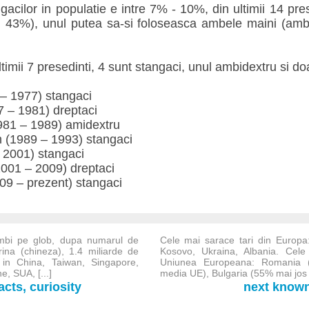
gacilor in populatie e intre 7% - 10%, din ultimii 14 pre
~ 43%), unul putea sa-si foloseasca ambele maini (ambi
timii 7 presedinti, 4 sunt stangaci, unul ambidextru si do
– 1977) stangaci
 – 1981) dreptaci
81 – 1989) amidextru
 (1989 – 1993) stangaci
– 2001) stangaci
001 – 2009) dreptaci
9 – prezent) stangaci
imbi pe glob, dupa numarul de
Cele mai sarace tari din Europa
rina (chineza), 1.4 miliarde de
Kosovo, Ukraina, Albania. Cele
ta in China, Taiwan, Singapore,
Uniunea Europeana: Romania 
e, SUA, [...]
media UE), Bulgaria (55% mai jos d
cts, curiosity
next known-