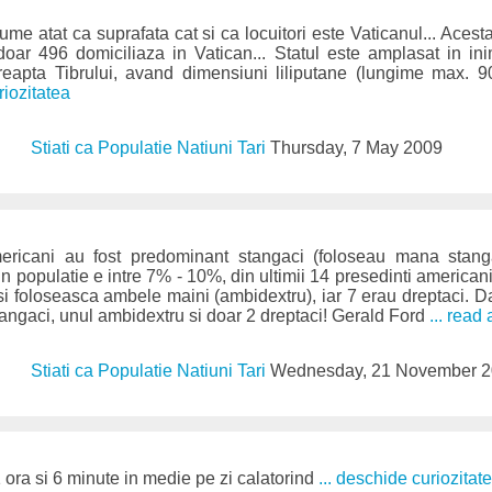
lume atat ca suprafata cat si ca locuitori este Vaticanul... Ace
 doar 496 domiciliaza in Vatican... Statul este amplasat in in
reapta Tibrului, avand dimensiuni liliputane (lungime max.
riozitatea
Stiati ca Populatie Natiuni Tari
Thursday, 7 May 2009
americani au fost predominant stangaci (foloseau mana stang
in populatie e intre 7% - 10%, din ultimii 14 presedinti americani
i foloseasca ambele maini (ambidextru), iar 7 erau dreptaci. Da
stangaci, unul ambidextru si doar 2 dreptaci! Gerald Ford
... read 
Stiati ca Populatie Natiuni Tari
Wednesday, 21 November 
ora si 6 minute in medie pe zi calatorind
... deschide curiozitat