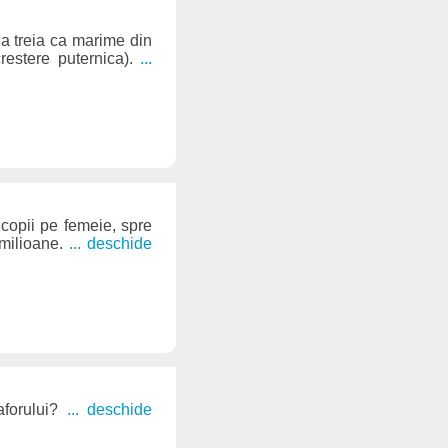
, a treia ca marime din
crestere puternica).
...
 copii pe femeie, spre
 milioane.
... deschide
aforului?
... deschide