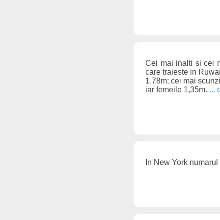
Cei mai inalti si cei
care traieste in Ruwan
1,78m; cei mai scunzi
iar femeile 1,35m.
...
In New York numarul s