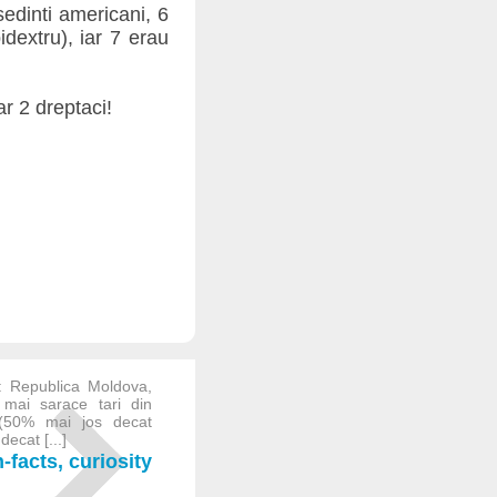
sedinti americani, 6
dextru), iar 7 erau
ar 2 dreptaci!
: Republica Moldova,
 mai sarace tari din
(50% mai jos decat
ecat [...]
facts, curiosity