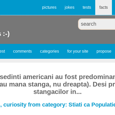
pictures
jokes
tests
facts
 :-)
est
comments
categories
for your site
propose
esedinti americani au fost predomina
au mana stanga, nu dreapta). Desi p
stangacilor in...
 curiosity from category: Stiati ca Populatie