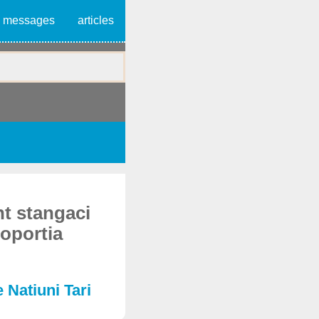
messages
articles
nt stangaci
roportia
 Natiuni Tari