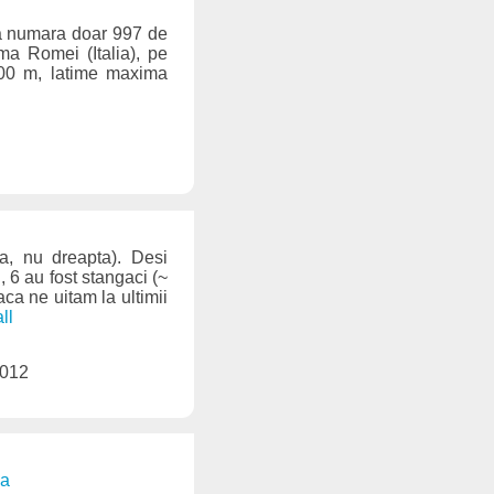
sta numara doar 997 de
ima Romei (Italia), pe
 900 m, latime maxima
a, nu dreapta). Desi
, 6 au fost stangaci (~
ca ne uitam la ultimii
all
2012
ea