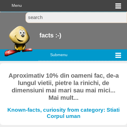
Menu
facts :-)
Submenu
Aproximativ 10% din oameni fac, de-a
lungul vietii, pietre la rinichi, de
dimensiuni mai mari sau mai mici...
Mai mult...
Known-facts, curiosity from category: Stiati
Corpul uman