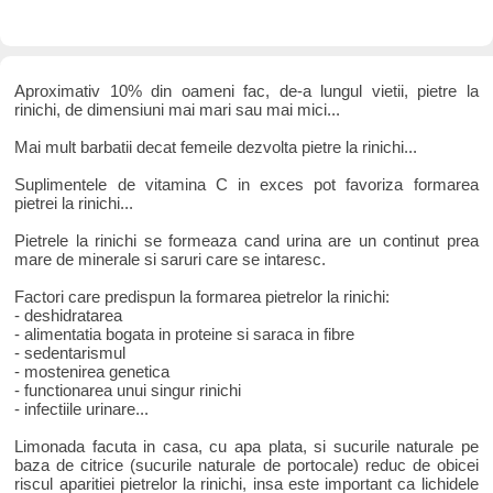
Aproximativ 10% din oameni fac, de-a lungul vietii, pietre la
rinichi, de dimensiuni mai mari sau mai mici...
Mai mult barbatii decat femeile dezvolta pietre la rinichi...
Suplimentele de vitamina C in exces pot favoriza formarea
pietrei la rinichi...
Pietrele la rinichi se formeaza cand urina are un continut prea
mare de minerale si saruri care se intaresc.
Factori care predispun la formarea pietrelor la rinichi:
- deshidratarea
- alimentatia bogata in proteine si saraca in fibre
- sedentarismul
- mostenirea genetica
- functionarea unui singur rinichi
- infectiile urinare...
Limonada facuta in casa, cu apa plata, si sucurile naturale pe
baza de citrice (sucurile naturale de portocale) reduc de obicei
riscul aparitiei pietrelor la rinichi, insa este important ca lichidele