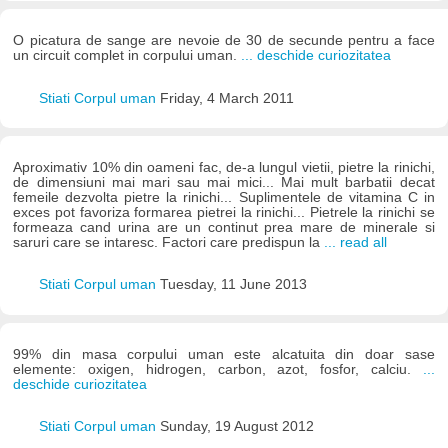
O picatura de sange are nevoie de 30 de secunde pentru a face
un circuit complet in corpului uman.
... deschide curiozitatea
Stiati Corpul uman
Friday, 4 March 2011
Aproximativ 10% din oameni fac, de-a lungul vietii, pietre la rinichi,
de dimensiuni mai mari sau mai mici... Mai mult barbatii decat
femeile dezvolta pietre la rinichi... Suplimentele de vitamina C in
exces pot favoriza formarea pietrei la rinichi... Pietrele la rinichi se
formeaza cand urina are un continut prea mare de minerale si
saruri care se intaresc. Factori care predispun la
... read all
Stiati Corpul uman
Tuesday, 11 June 2013
99% din masa corpului uman este alcatuita din doar sase
elemente: oxigen, hidrogen, carbon, azot, fosfor, calciu.
...
deschide curiozitatea
Stiati Corpul uman
Sunday, 19 August 2012