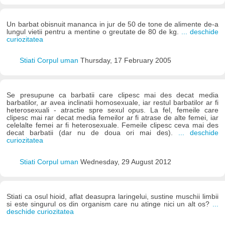
Un barbat obisnuit mananca in jur de 50 de tone de alimente de-a
lungul vietii pentru a mentine o greutate de 80 de kg.
... deschide
curiozitatea
Stiati Corpul uman
Thursday, 17 February 2005
Se presupune ca barbatii care clipesc mai des decat media
barbatilor, ar avea inclinatii homosexuale, iar restul barbatilor ar fi
heterosexuali - atractie spre sexul opus. La fel, femeile care
clipesc mai rar decat media femeilor ar fi atrase de alte femei, iar
celelalte femei ar fi heterosexuale. Femeile clipesc ceva mai des
decat barbatii (dar nu de doua ori mai des).
... deschide
curiozitatea
Stiati Corpul uman
Wednesday, 29 August 2012
Stiati ca osul hioid, aflat deasupra laringelui, sustine muschii limbii
si este singurul os din organism care nu atinge nici un alt os?
...
deschide curiozitatea