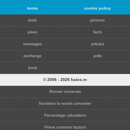
terms
cookie policy
tests
pictures
jokes
facts
messages
articles
exchange
polls
book
© 2006 - 2026 haios.ro
Roman numerals
Numbers to words converter
Percentage calculators
Prime common factors