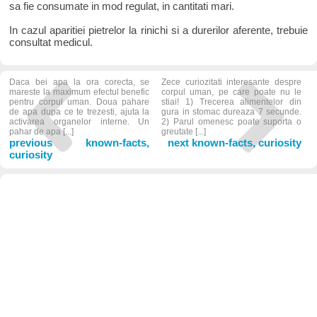
sa fie consumate in mod regulat, in cantitati mari.
In cazul aparitiei pietrelor la rinichi si a durerilor aferente, trebuie
consultat medicul.
Daca bei apa la ora corecta, se
Zece curiozitati interesante despre
mareste la maximum efectul benefic
corpul uman, pe care poate nu le
pentru corpul uman. Doua pahare
stiai! 1) Trecerea alimentelor din
de apa dupa ce te trezesti, ajuta la
gura in stomac dureaza 7 secunde.
activarea organelor interne. Un
2) Parul omenesc poate suporta o
pahar de apa [...]
greutate [...]
previous known-facts,
next known-facts, curiosity
curiosity