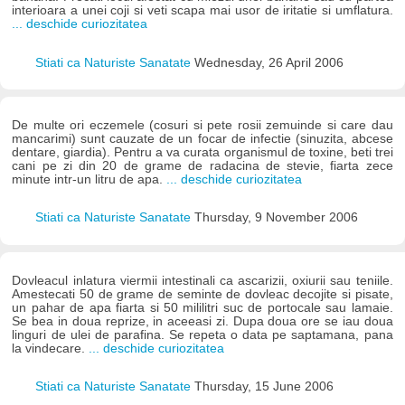
interioara a unei coji si veti scapa mai usor de iritatie si umflatura.
... deschide curiozitatea
Stiati ca Naturiste Sanatate
Wednesday, 26 April 2006
De multe ori eczemele (cosuri si pete rosii zemuinde si care dau
mancarimi) sunt cauzate de un focar de infectie (sinuzita, abcese
dentare, giardia). Pentru a va curata organismul de toxine, beti trei
cani pe zi din 20 de grame de radacina de stevie, fiarta zece
minute intr-un litru de apa.
... deschide curiozitatea
Stiati ca Naturiste Sanatate
Thursday, 9 November 2006
Dovleacul inlatura viermii intestinali ca ascarizii, oxiurii sau teniile.
Amestecati 50 de grame de seminte de dovleac decojite si pisate,
un pahar de apa fiarta si 50 mililitri suc de portocale sau lamaie.
Se bea in doua reprize, in aceeasi zi. Dupa doua ore se iau doua
linguri de ulei de parafina. Se repeta o data pe saptamana, pana
la vindecare.
... deschide curiozitatea
Stiati ca Naturiste Sanatate
Thursday, 15 June 2006