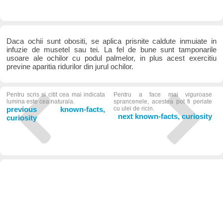
Daca ochii sunt obositi, se aplica prisnite caldute inmuiate in
infuzie de musetel sau tei. La fel de bune sunt tamponarile
usoare ale ochilor cu podul palmelor, in plus acest exercitiu
previne aparitia ridurilor din jurul ochilor.
Pentru scris si citit cea mai indicata
Pentru a face mai viguroase
lumina este cea naturala.
sprancenele, acestea pot fi periate
previous known-facts,
cu ulei de ricin.
next known-facts, curiosity
curiosity