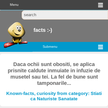
Menu
facts :-)
Submenu
Daca ochii sunt obositi, se aplica
prisnite caldute inmuiate in infuzie de
musetel sau tei. La fel de bune sunt
tamponarile...
Known-facts, curiosity from category: Stiati
ca Naturiste Sanatate