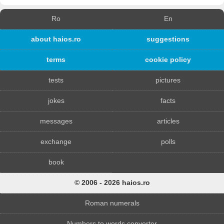
Ro
En
about haios.ro
suggestions
terms
cookie policy
tests
pictures
jokes
facts
messages
articles
exchange
polls
book
© 2006 - 2026 haios.ro
Roman numerals
Numbers to words converter