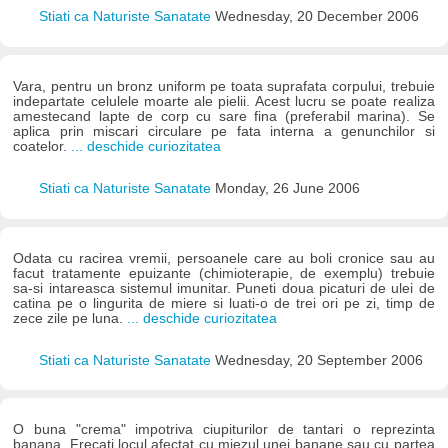
Stiati ca Naturiste Sanatate
Wednesday, 20 December 2006
Vara, pentru un bronz uniform pe toata suprafata corpului, trebuie
indepartate celulele moarte ale pielii. Acest lucru se poate realiza
amestecand lapte de corp cu sare fina (preferabil marina). Se
aplica prin miscari circulare pe fata interna a genunchilor si
coatelor.
... deschide curiozitatea
Stiati ca Naturiste Sanatate
Monday, 26 June 2006
Odata cu racirea vremii, persoanele care au boli cronice sau au
facut tratamente epuizante (chimioterapie, de exemplu) trebuie
sa-si intareasca sistemul imunitar. Puneti doua picaturi de ulei de
catina pe o lingurita de miere si luati-o de trei ori pe zi, timp de
zece zile pe luna.
... deschide curiozitatea
Stiati ca Naturiste Sanatate
Wednesday, 20 September 2006
O buna "crema" impotriva ciupiturilor de tantari o reprezinta
banana. Frecati locul afectat cu miezul unei banane sau cu partea