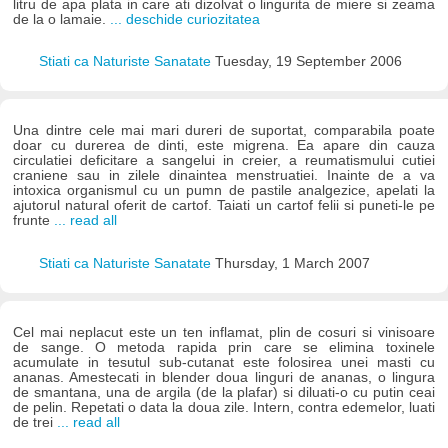
litru de apa plata in care ati dizolvat o lingurita de miere si zeama
de la o lamaie.
... deschide curiozitatea
Stiati ca Naturiste Sanatate
Tuesday, 19 September 2006
Una dintre cele mai mari dureri de suportat, comparabila poate
doar cu durerea de dinti, este migrena. Ea apare din cauza
circulatiei deficitare a sangelui in creier, a reumatismului cutiei
craniene sau in zilele dinaintea menstruatiei. Inainte de a va
intoxica organismul cu un pumn de pastile analgezice, apelati la
ajutorul natural oferit de cartof. Taiati un cartof felii si puneti-le pe
frunte
... read all
Stiati ca Naturiste Sanatate
Thursday, 1 March 2007
Cel mai neplacut este un ten inflamat, plin de cosuri si vinisoare
de sange. O metoda rapida prin care se elimina toxinele
acumulate in tesutul sub-cutanat este folosirea unei masti cu
ananas. Amestecati in blender doua linguri de ananas, o lingura
de smantana, una de argila (de la plafar) si diluati-o cu putin ceai
de pelin. Repetati o data la doua zile. Intern, contra edemelor, luati
de trei
... read all