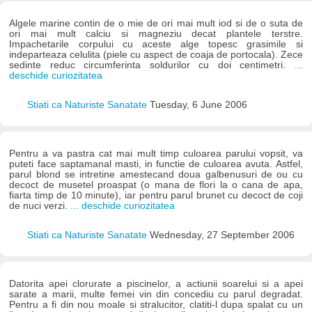
Algele marine contin de o mie de ori mai mult iod si de o suta de
ori mai mult calciu si magneziu decat plantele terstre.
Impachetarile corpului cu aceste alge topesc grasimile si
indeparteaza celulita (piele cu aspect de coaja de portocala). Zece
sedinte reduc circumferinta soldurilor cu doi centimetri.
...
deschide curiozitatea
Stiati ca Naturiste Sanatate
Tuesday, 6 June 2006
Pentru a va pastra cat mai mult timp culoarea parului vopsit, va
puteti face saptamanal masti, in functie de culoarea avuta. Astfel,
parul blond se intretine amestecand doua galbenusuri de ou cu
decoct de musetel proaspat (o mana de flori la o cana de apa,
fiarta timp de 10 minute), iar pentru parul brunet cu decoct de coji
de nuci verzi.
... deschide curiozitatea
Stiati ca Naturiste Sanatate
Wednesday, 27 September 2006
Datorita apei clorurate a piscinelor, a actiunii soarelui si a apei
sarate a marii, multe femei vin din concediu cu parul degradat.
Pentru a fi din nou moale si stralucitor, clatiti-l dupa spalat cu un