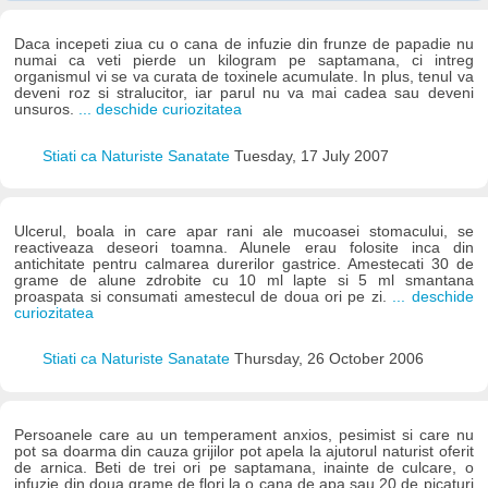
Daca incepeti ziua cu o cana de infuzie din frunze de papadie nu
numai ca veti pierde un kilogram pe saptamana, ci intreg
organismul vi se va curata de toxinele acumulate. In plus, tenul va
deveni roz si stralucitor, iar parul nu va mai cadea sau deveni
unsuros.
... deschide curiozitatea
Stiati ca Naturiste Sanatate
Tuesday, 17 July 2007
Ulcerul, boala in care apar rani ale mucoasei stomacului, se
reactiveaza deseori toamna. Alunele erau folosite inca din
antichitate pentru calmarea durerilor gastrice. Amestecati 30 de
grame de alune zdrobite cu 10 ml lapte si 5 ml smantana
proaspata si consumati amestecul de doua ori pe zi.
... deschide
curiozitatea
Stiati ca Naturiste Sanatate
Thursday, 26 October 2006
Persoanele care au un temperament anxios, pesimist si care nu
pot sa doarma din cauza grijilor pot apela la ajutorul naturist oferit
de arnica. Beti de trei ori pe saptamana, inainte de culcare, o
infuzie din doua grame de flori la o cana de apa sau 20 de picaturi