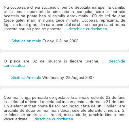
Nu cocoasa e cheia succesului pentru depozitarea apei, la camila,
ci sistemul deosebit de circulatie a sangelui, care ii permite
acesteia sa poata bea si asimila aproximativ 100 de litri de apa
(zece galeti mari) in numai zece minute. Cocoasa reprezinta, de
fapt, un tesut gras, din care animalul isi obtine energia cand hrana
lipseste sau nu prea se gaseste.
... deschide curiozitatea
Stiati ca Animale
Friday, 6 June 2008
O pisica are 32 de muschi in fiecare ureche.
... deschide
curiozitatea
Stiati ca Animale
Wednesday, 29 August 2007
Cea mai lunga perioada de gestatie la animale este de 22 de luni,
la elefantul african. La elefantul indian gestatia dureaza 21 de luni.
Un elefant african poate fi usor recunoscut fata de unul indian: are
urechile de doua ori mai mari decat cele ale elefantului indian. Si
le foloseste pentru a se racori, miscandu-le, urechile fiind intens
vascularizate.
... deschide curiozitatea