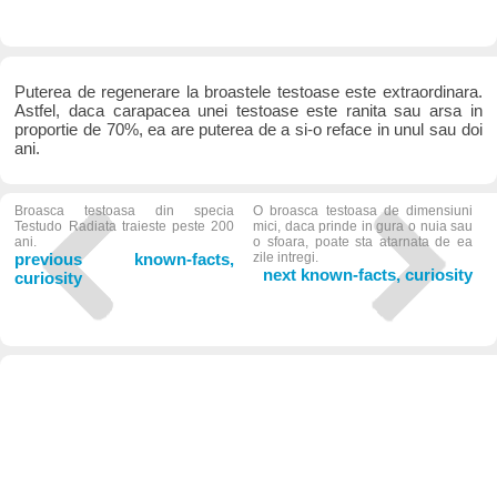
Puterea de regenerare la broastele testoase este extraordinara.
Astfel, daca carapacea unei testoase este ranita sau arsa in
proportie de 70%, ea are puterea de a si-o reface in unul sau doi
ani.
Broasca testoasa din specia
O broasca testoasa de dimensiuni
Testudo Radiata traieste peste 200
mici, daca prinde in gura o nuia sau
ani.
o sfoara, poate sta atarnata de ea
previous known-facts,
zile intregi.
next known-facts, curiosity
curiosity