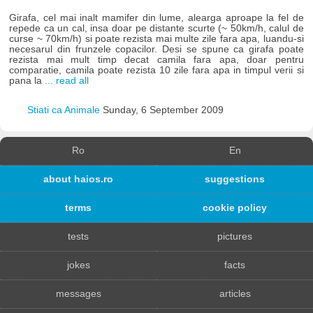
Girafa, cel mai inalt mamifer din lume, alearga aproape la fel de
repede ca un cal, insa doar pe distante scurte (~ 50km/h, calul de
curse ~ 70km/h) si poate rezista mai multe zile fara apa, luandu-si
necesarul din frunzele copacilor. Desi se spune ca girafa poate
rezista mai mult timp decat camila fara apa, doar pentru
comparatie, camila poate rezista 10 zile fara apa in timpul verii si
pana la
... read all
Stiati ca Animale
Sunday, 6 September 2009
Ro
En
about haios.ro
suggestions
terms
cookie policy
tests
pictures
jokes
facts
messages
articles