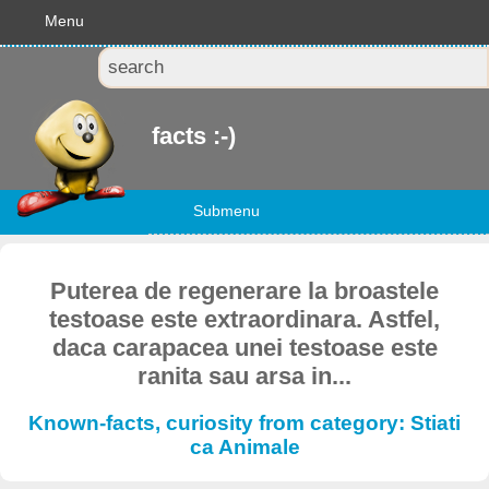
Menu
facts :-)
Submenu
Puterea de regenerare la broastele
testoase este extraordinara. Astfel,
daca carapacea unei testoase este
ranita sau arsa in...
Known-facts, curiosity from category: Stiati
ca Animale