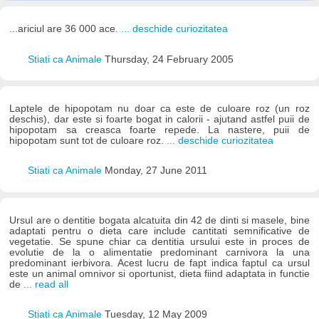
...ariciul are 36 000 ace.
... deschide curiozitatea
Stiati ca Animale
Thursday, 24 February 2005
Laptele de hipopotam nu doar ca este de culoare roz (un roz
deschis), dar este si foarte bogat in calorii - ajutand astfel puii de
hipopotam sa creasca foarte repede. La nastere, puii de
hipopotam sunt tot de culoare roz.
... deschide curiozitatea
Stiati ca Animale
Monday, 27 June 2011
Ursul are o dentitie bogata alcatuita din 42 de dinti si masele, bine
adaptati pentru o dieta care include cantitati semnificative de
vegetatie. Se spune chiar ca dentitia ursului este in proces de
evolutie de la o alimentatie predominant carnivora la una
predominant ierbivora. Acest lucru de fapt indica faptul ca ursul
este un animal omnivor si oportunist, dieta fiind adaptata in functie
de
... read all
Stiati ca Animale
Tuesday, 12 May 2009