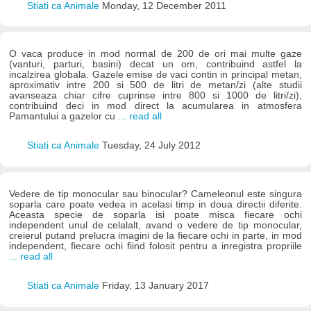
Stiati ca Animale
Monday, 12 December 2011
O vaca produce in mod normal de 200 de ori mai multe gaze
(vanturi, parturi, basini) decat un om, contribuind astfel la
incalzirea globala. Gazele emise de vaci contin in principal metan,
aproximativ intre 200 si 500 de litri de metan/zi (alte studii
avanseaza chiar cifre cuprinse intre 800 si 1000 de litri/zi),
contribuind deci in mod direct la acumularea in atmosfera
Pamantului a gazelor cu
... read all
Stiati ca Animale
Tuesday, 24 July 2012
Vedere de tip monocular sau binocular? Cameleonul este singura
soparla care poate vedea in acelasi timp in doua directii diferite.
Aceasta specie de soparla isi poate misca fiecare ochi
independent unul de celalalt, avand o vedere de tip monocular,
creierul putand prelucra imagini de la fiecare ochi in parte, in mod
independent, fiecare ochi fiind folosit pentru a inregistra propriile
... read all
Stiati ca Animale
Friday, 13 January 2017