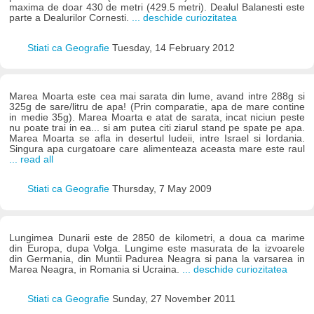
maxima de doar 430 de metri (429.5 metri). Dealul Balanesti este
parte a Dealurilor Cornesti.
... deschide curiozitatea
Stiati ca Geografie
Tuesday, 14 February 2012
Marea Moarta este cea mai sarata din lume, avand intre 288g si
325g de sare/litru de apa! (Prin comparatie, apa de mare contine
in medie 35g). Marea Moarta e atat de sarata, incat niciun peste
nu poate trai in ea... si am putea citi ziarul stand pe spate pe apa.
Marea Moarta se afla in desertul Iudeii, intre Israel si Iordania.
Singura apa curgatoare care alimenteaza aceasta mare este raul
... read all
Stiati ca Geografie
Thursday, 7 May 2009
Lungimea Dunarii este de 2850 de kilometri, a doua ca marime
din Europa, dupa Volga. Lungime este masurata de la izvoarele
din Germania, din Muntii Padurea Neagra si pana la varsarea in
Marea Neagra, in Romania si Ucraina.
... deschide curiozitatea
Stiati ca Geografie
Sunday, 27 November 2011