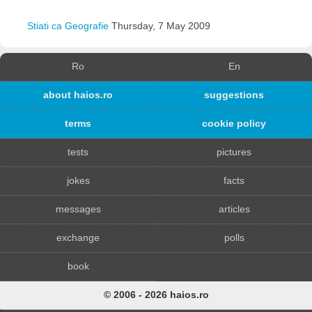
Stiati ca Geografie
Thursday, 7 May 2009
Ro
En
about haios.ro
suggestions
terms
cookie policy
tests
pictures
jokes
facts
messages
articles
exchange
polls
book
© 2006 - 2026 haios.ro