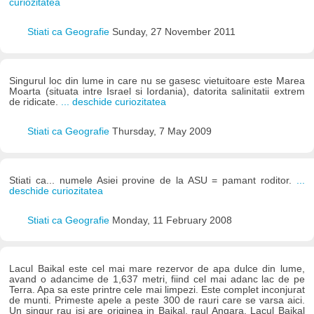
curiozitatea
Stiati ca Geografie
Sunday, 27 November 2011
Singurul loc din lume in care nu se gasesc vietuitoare este Marea
Moarta (situata intre Israel si Iordania), datorita salinitatii extrem
de ridicate.
... deschide curiozitatea
Stiati ca Geografie
Thursday, 7 May 2009
Stiati ca... numele Asiei provine de la ASU = pamant roditor.
...
deschide curiozitatea
Stiati ca Geografie
Monday, 11 February 2008
Lacul Baikal este cel mai mare rezervor de apa dulce din lume,
avand o adancime de 1,637 metri, fiind cel mai adanc lac de pe
Terra. Apa sa este printre cele mai limpezi. Este complet inconjurat
de munti. Primeste apele a peste 300 de rauri care se varsa aici.
Un singur rau isi are originea in Baikal, raul Angara. Lacul Baikal