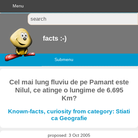
Menu
facts :-)
Submenu
Cel mai lung fluviu de pe Pamant este
Nilul, ce atinge o lungime de 6.695
Km?
Known-facts, curiosity from category: Stiati
ca Geografie
proposed: 3 Oct 2005