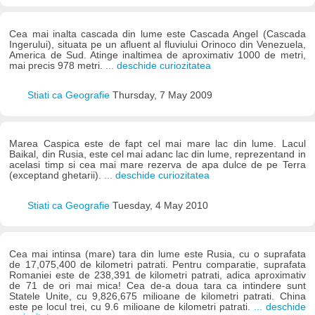
Cea mai inalta cascada din lume este Cascada Angel (Cascada
Ingerului), situata pe un afluent al fluviului Orinoco din Venezuela,
America de Sud. Atinge inaltimea de aproximativ 1000 de metri,
mai precis 978 metri.
... deschide curiozitatea
Stiati ca Geografie
Thursday, 7 May 2009
Marea Caspica este de fapt cel mai mare lac din lume. Lacul
Baikal, din Rusia, este cel mai adanc lac din lume, reprezentand in
acelasi timp si cea mai mare rezerva de apa dulce de pe Terra
(exceptand ghetarii).
... deschide curiozitatea
Stiati ca Geografie
Tuesday, 4 May 2010
Cea mai intinsa (mare) tara din lume este Rusia, cu o suprafata
de 17,075,400 de kilometri patrati. Pentru comparatie, suprafata
Romaniei este de 238,391 de kilometri patrati, adica aproximativ
de 71 de ori mai mica! Cea de-a doua tara ca intindere sunt
Statele Unite, cu 9,826,675 milioane de kilometri patrati. China
este pe locul trei, cu 9.6 milioane de kilometri patrati.
... deschide