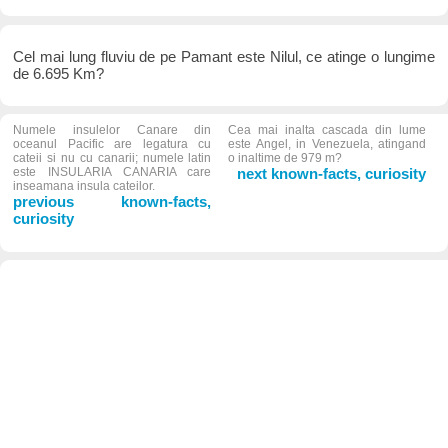
Cel mai lung fluviu de pe Pamant este Nilul, ce atinge o lungime
de 6.695 Km?
Numele insulelor Canare din
Cea mai inalta cascada din lume
oceanul Pacific are legatura cu
este Angel, in Venezuela, atingand
cateii si nu cu canarii; numele latin
o inaltime de 979 m?
este INSULARIA CANARIA care
next known-facts, curiosity
inseamana insula cateilor.
previous known-facts,
curiosity