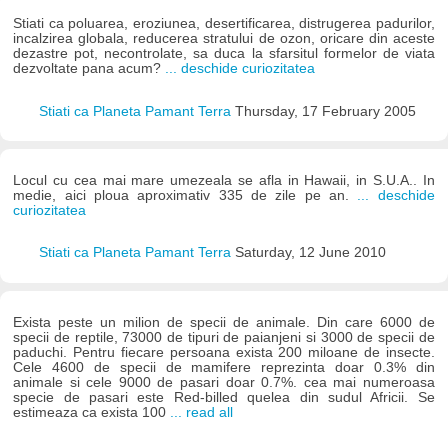
Stiati ca poluarea, eroziunea, desertificarea, distrugerea padurilor,
incalzirea globala, reducerea stratului de ozon, oricare din aceste
dezastre pot, necontrolate, sa duca la sfarsitul formelor de viata
dezvoltate pana acum?
... deschide curiozitatea
Stiati ca Planeta Pamant Terra
Thursday, 17 February 2005
Locul cu cea mai mare umezeala se afla in Hawaii, in S.U.A.. In
medie, aici ploua aproximativ 335 de zile pe an.
... deschide
curiozitatea
Stiati ca Planeta Pamant Terra
Saturday, 12 June 2010
Exista peste un milion de specii de animale. Din care 6000 de
specii de reptile, 73000 de tipuri de paianjeni si 3000 de specii de
paduchi. Pentru fiecare persoana exista 200 miloane de insecte.
Cele 4600 de specii de mamifere reprezinta doar 0.3% din
animale si cele 9000 de pasari doar 0.7%. cea mai numeroasa
specie de pasari este Red-billed quelea din sudul Africii. Se
estimeaza ca exista 100
... read all