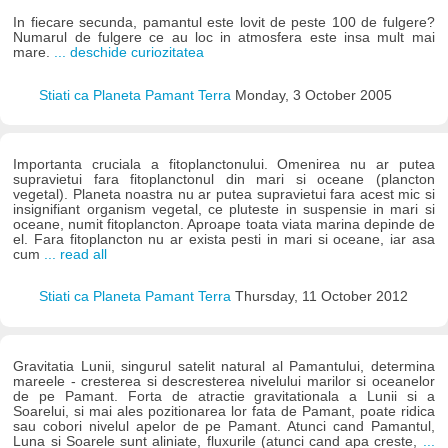
In fiecare secunda, pamantul este lovit de peste 100 de fulgere?
Numarul de fulgere ce au loc in atmosfera este insa mult mai
mare.
... deschide curiozitatea
Stiati ca Planeta Pamant Terra
Monday, 3 October 2005
Importanta cruciala a fitoplanctonului. Omenirea nu ar putea
supravietui fara fitoplanctonul din mari si oceane (plancton
vegetal). Planeta noastra nu ar putea supravietui fara acest mic si
insignifiant organism vegetal, ce pluteste in suspensie in mari si
oceane, numit fitoplancton. Aproape toata viata marina depinde de
el. Fara fitoplancton nu ar exista pesti in mari si oceane, iar asa
cum
... read all
Stiati ca Planeta Pamant Terra
Thursday, 11 October 2012
Gravitatia Lunii, singurul satelit natural al Pamantului, determina
mareele - cresterea si descresterea nivelului marilor si oceanelor
de pe Pamant. Forta de atractie gravitationala a Lunii si a
Soarelui, si mai ales pozitionarea lor fata de Pamant, poate ridica
sau cobori nivelul apelor de pe Pamant. Atunci cand Pamantul,
Luna si Soarele sunt aliniate, fluxurile (atunci cand apa creste,
...