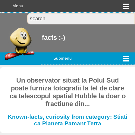
Menu
facts :-)
Submenu
Un observator situat la Polul Sud
poate furniza fotografii la fel de clare
ca telescopul spatial Hubble la doar o
fractiune din...
Known-facts, curiosity from category: Stiati
ca Planeta Pamant Terra