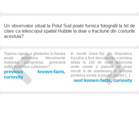
Un observator situat la Polul Sud poate furniza fotografii la fel de
clare ca telescopul spatial Hubble la doar o fractiune din costurile
acestuia?
Topirea rapida a ghetarilor in Alaska
In muntii Gara-Taz din Republica
poate determina literalmente
Kazaha a fost descoperita o pestera
inaltarea pamantului, generand
aflata la 160 de metri adancime
astfel puternice cutremure?
unde creste o padure de brazi
previous known-facts,
micuti si de asemenea in aceasta
pesterea exista si pasari, printre [...]
curiosity
next known-facts, curiosity