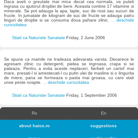
Daca aveti o greutate mai mica decat cea normala, va puteti
ingrasa cu ajutorul drojdiei de bere. Aceasta contine 17 vitamine si
minerale. Se pot adauga la apa, lapte, suc de rosii sau sucuri de
fructe. In jumatate de kilogram de suc de fructe se adauga patru
linguri de drojdie si se consuma doua pahare zilnic.
... deschide
curiozitatea
Stiati ca Naturiste Sanatate
Friday, 2 June 2006
Se spune ca mainile ne tradeaza adevarata varsta. Deoarece le
agresam zilnic cu detergenti, pielea se ingroasa, crapa si se
pateaza. Pentru a evita aceste neplaceri, fierbeti un cartof mai
mare, presati-l si amestecati-l cu putin ulei de masline si o lingurita
de miere, pana se formeaza o pasta mai groasa, cu care stati
unse peste noapte.
... deschide curiozitatea
Stiati ca Naturiste Sanatate
Friday, 1 September 2006
Ro
En
about haios.ro
suggestions