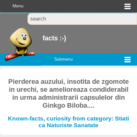
Menu
facts :-)
Submenu
Pierderea auzului, insotita de zgomote
in urechi, se amelioreaza condiderabil
in urma administrarii capsulelor din
Ginkgo Biloba....
Known-facts, curiosity from category: Stiati
ca Naturiste Sanatate