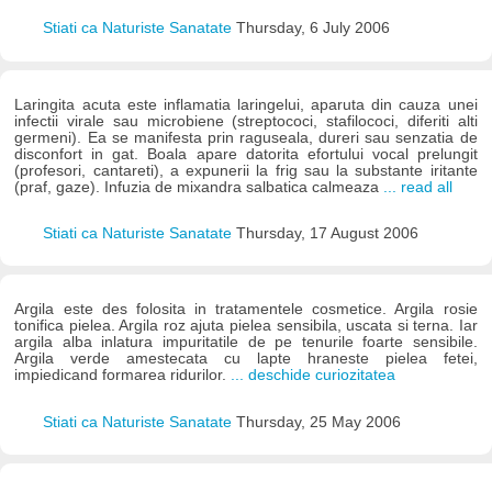
Stiati ca Naturiste Sanatate
Thursday, 6 July 2006
Laringita acuta este inflamatia laringelui, aparuta din cauza unei
infectii virale sau microbiene (streptococi, stafilococi, diferiti alti
germeni). Ea se manifesta prin raguseala, dureri sau senzatia de
disconfort in gat. Boala apare datorita efortului vocal prelungit
(profesori, cantareti), a expunerii la frig sau la substante iritante
(praf, gaze). Infuzia de mixandra salbatica calmeaza
... read all
Stiati ca Naturiste Sanatate
Thursday, 17 August 2006
Argila este des folosita in tratamentele cosmetice. Argila rosie
tonifica pielea. Argila roz ajuta pielea sensibila, uscata si terna. Iar
argila alba inlatura impuritatile de pe tenurile foarte sensibile.
Argila verde amestecata cu lapte hraneste pielea fetei,
impiedicand formarea ridurilor.
... deschide curiozitatea
Stiati ca Naturiste Sanatate
Thursday, 25 May 2006