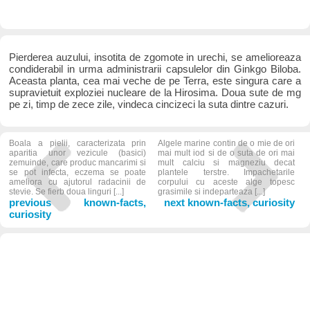
Pierderea auzului, insotita de zgomote in urechi, se amelioreaza
condiderabil in urma administrarii capsulelor din Ginkgo Biloba.
Aceasta planta, cea mai veche de pe Terra, este singura care a
supravietuit exploziei nucleare de la Hirosima. Doua sute de mg
pe zi, timp de zece zile, vindeca cincizeci la suta dintre cazuri.
Boala a pielii, caracterizata prin
Algele marine contin de o mie de ori
aparitia unor vezicule (basici)
mai mult iod si de o suta de ori mai
zemuinde, care produc mancarimi si
mult calciu si magneziu decat
se pot infecta, eczema se poate
plantele terstre. Impachetarile
ameliora cu ajutorul radacinii de
corpului cu aceste alge topesc
stevie. Se fierb doua linguri [...]
grasimile si indeparteaza [...]
previous known-facts,
next known-facts, curiosity
curiosity