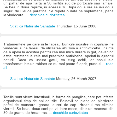
un pahar de apa fiarta si 50 mililitri suc de portocale sau lamaie.
Se bea in doua reprize, in aceeasi zi. Dupa doua ore se iau doua
linguri de ulei de parafina. Se repeta o data pe saptamana, pana
la vindecare.
... deschide curiozitatea
Stiati ca Naturiste Sanatate
Thursday, 15 June 2006
Tratamentele pe care ni le faceau bunicile noastre in copilarie ne
vindecau si ne fereau de utilizarea abuziva a antibioticelor. Inainte
de a apela la acestea pentru cea mai mica durere in gat, devenind
astfel rezistenti la cele mai puternice antibiotice, apelati la ajutorul
naturii. Daca va ustura gatul, va curg ochii, iar nasul s-a
transformat intr-un robinet ce nu mai poate fi oprit, pune-ti
... read
all
Stiati ca Naturiste Sanatate
Monday, 26 March 2007
Teniile sunt viermi intestinali, in forma de panglica, care pot infesta
organismul timp de ani de zile. Bolnavii se plang de pierderea
poftei de mancare, greata, dureri de cap. Hreanul ras elimina
viermii. Se beau doua cani pe zi, intre mese, dintr-un macerat din
30 de grame de hrean ras.
... deschide curiozitatea