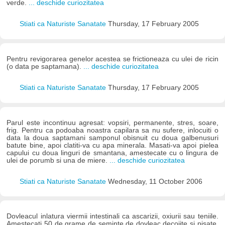
verde.
... deschide curiozitatea
Stiati ca Naturiste Sanatate
Thursday, 17 February 2005
Pentru revigorarea genelor acestea se frictioneaza cu ulei de ricin
(o data pe saptamana).
... deschide curiozitatea
Stiati ca Naturiste Sanatate
Thursday, 17 February 2005
Parul este incontinuu agresat: vopsiri, permanente, stres, soare,
frig. Pentru ca podoaba noastra capilara sa nu sufere, inlocuiti o
data la doua saptamani samponul obisnuit cu doua galbenusuri
batute bine, apoi clatiti-va cu apa minerala. Masati-va apoi pielea
capului cu doua linguri de smantana, amestecate cu o lingura de
ulei de porumb si una de miere.
... deschide curiozitatea
Stiati ca Naturiste Sanatate
Wednesday, 11 October 2006
Dovleacul inlatura viermii intestinali ca ascarizii, oxiurii sau teniile.
Amestecati 50 de grame de seminte de dovleac decojite si pisate,