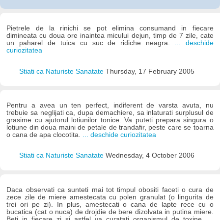
Pietrele de la rinichi se pot elimina consumand in fiecare
dimineata cu doua ore inaintea micului dejun, timp de 7 zile, cate
un paharel de tuica cu suc de ridiche neagra.
... deschide
curiozitatea
Stiati ca Naturiste Sanatate
Thursday, 17 February 2005
Pentru a avea un ten perfect, indiferent de varsta avuta, nu
trebuie sa neglijati ca, dupa demachiere, sa inlaturati surplusul de
grasime cu ajutorul lotiunilor tonice. Va puteti prepara singura o
lotiune din doua maini de petale de trandafir, peste care se toarna
o cana de apa clocotita.
... deschide curiozitatea
Stiati ca Naturiste Sanatate
Wednesday, 4 October 2006
Daca observati ca sunteti mai tot timpul obositi faceti o cura de
zece zile de miere amestecata cu polen granulat (o lingurita de
trei ori pe zi). In plus, amestecati o cana de lapte rece cu o
bucatica (cat o nuca) de drojdie de bere dizolvata in putina miere.
Beti in fiecare zi si astfel va curatati organismul de toxine.
...