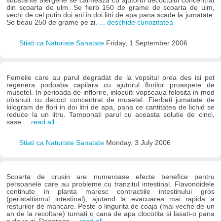
substante alergene se calmeaza cu ajutorul decoctului concentrat
din scoarta de ulm. Se fierb 150 de grame de scoarta de ulm,
vechi de cel putin doi ani in doi litri de apa pana scade la jumatate.
Se beau 250 de grame pe zi.
... deschide curiozitatea
Stiati ca Naturiste Sanatate
Friday, 1 September 2006
Femeile care au parul degradat de la vopsitul prea des isi pot
regenera podoaba capilara cu ajutorul florilor proaspete de
musetel. In perioada de inflorire, inlocuiti vopseaua folosita in mod
obisnuit cu decoct concentrat de musetel. Fierbeti jumatate de
kilogram de flori in doi litri de apa, pana ce cantitatea de lichid se
reduce la un litru. Tamponati parul cu aceasta solutie de cinci,
sase
... read all
Stiati ca Naturiste Sanatate
Monday, 3 July 2006
Scoarta de crusin are numeroase efecte benefice pentru
persoanele care au probleme cu tranzitul intestinal. Flavonoidele
continute in planta maresc contractiile intestinului gros
(peristaltismul intestinal), ajutand la evacuarea mai rapida a
resturilor de mancare. Peste o lingurita de coaja (mai veche de un
an de la recoltare) turnati o cana de apa clocotita si lasati-o pana