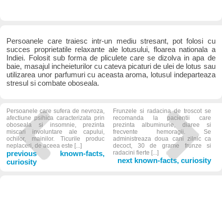
Persoanele care traiesc intr-un mediu stresant, pot folosi cu
succes proprietatile relaxante ale lotusului, floarea nationala a
Indiei. Folosit sub forma de pliculete care se dizolva in apa de
baie, masajul incheieturilor cu cateva picaturi de ulei de lotus sau
utilizarea unor parfumuri cu aceasta aroma, lotusul indeparteaza
stresul si combate oboseala.
Persoanele care sufera de nevroza,
Frunzele si radacina de troscot se
afectiune psihica caracterizata prin
recomanda la pacientii care
oboseala si insomnie, prezinta
prezinta albuminurie, diaree si
miscari involuntare ale capului,
frecvente hemoragii. Se
ochilor, mainilor. Ticurile produc
administreaza doua cani zilnic ca
neplaceri, de aceea este [...]
decoct, 30 de grame frunze si
previous known-facts,
radacini fierte [...]
next known-facts, curiosity
curiosity