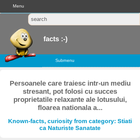
Menu
facts :-)
Submenu
Persoanele care traiesc intr-un mediu
stresant, pot folosi cu succes
proprietatile relaxante ale lotusului,
floarea nationala a...
Known-facts, curiosity from category: Stiati
ca Naturiste Sanatate