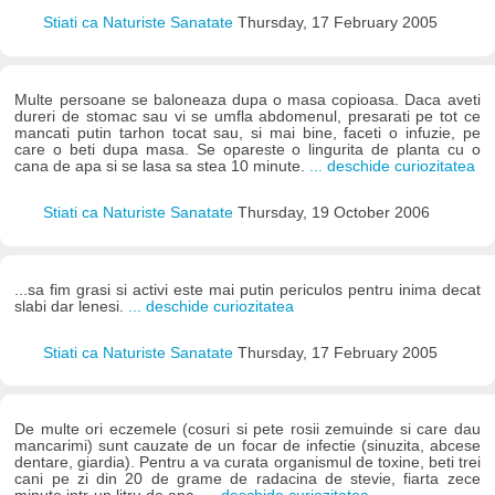
Stiati ca Naturiste Sanatate
Thursday, 17 February 2005
Multe persoane se baloneaza dupa o masa copioasa. Daca aveti
dureri de stomac sau vi se umfla abdomenul, presarati pe tot ce
mancati putin tarhon tocat sau, si mai bine, faceti o infuzie, pe
care o beti dupa masa. Se opareste o lingurita de planta cu o
cana de apa si se lasa sa stea 10 minute.
... deschide curiozitatea
Stiati ca Naturiste Sanatate
Thursday, 19 October 2006
...sa fim grasi si activi este mai putin periculos pentru inima decat
slabi dar lenesi.
... deschide curiozitatea
Stiati ca Naturiste Sanatate
Thursday, 17 February 2005
De multe ori eczemele (cosuri si pete rosii zemuinde si care dau
mancarimi) sunt cauzate de un focar de infectie (sinuzita, abcese
dentare, giardia). Pentru a va curata organismul de toxine, beti trei
cani pe zi din 20 de grame de radacina de stevie, fiarta zece