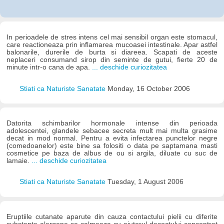
In perioadele de stres intens cel mai sensibil organ este stomacul,
care reactioneaza prin inflamarea mucoasei intestinale. Apar astfel
balonarile, durerile de burta si diareea. Scapati de aceste
neplaceri consumand sirop din seminte de gutui, fierte 20 de
minute intr-o cana de apa.
... deschide curiozitatea
Stiati ca Naturiste Sanatate
Monday, 16 October 2006
Datorita schimbarilor hormonale intense din perioada
adolescentei, glandele sebacee secreta mult mai multa grasime
decat in mod normal. Pentru a evita infectarea punctelor negre
(comedoanelor) este bine sa folositi o data pe saptamana masti
cosmetice pe baza de albus de ou si argila, diluate cu suc de
lamaie.
... deschide curiozitatea
Stiati ca Naturiste Sanatate
Tuesday, 1 August 2006
Eruptiile cutanate aparute din cauza contactului pielii cu diferite