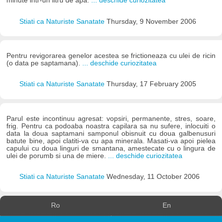
minute intr-un litru de apa.
... deschide curiozitatea
Stiati ca Naturiste Sanatate
Thursday, 9 November 2006
Pentru revigorarea genelor acestea se frictioneaza cu ulei de ricin
(o data pe saptamana).
... deschide curiozitatea
Stiati ca Naturiste Sanatate
Thursday, 17 February 2005
Parul este incontinuu agresat: vopsiri, permanente, stres, soare,
frig. Pentru ca podoaba noastra capilara sa nu sufere, inlocuiti o
data la doua saptamani samponul obisnuit cu doua galbenusuri
batute bine, apoi clatiti-va cu apa minerala. Masati-va apoi pielea
capului cu doua linguri de smantana, amestecate cu o lingura de
ulei de porumb si una de miere.
... deschide curiozitatea
Stiati ca Naturiste Sanatate
Wednesday, 11 October 2006
Ro
En