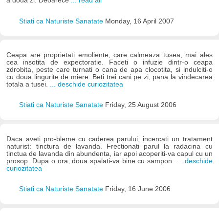
a doua zi. Deoarece
... read all
Stiati ca Naturiste Sanatate
Monday, 16 April 2007
Ceapa are proprietati emoliente, care calmeaza tusea, mai ales
cea insotita de expectoratie. Faceti o infuzie dintr-o ceapa
zdrobita, peste care turnati o cana de apa clocotita, si indulciti-o
cu doua lingurite de miere. Beti trei cani pe zi, pana la vindecarea
totala a tusei.
... deschide curiozitatea
Stiati ca Naturiste Sanatate
Friday, 25 August 2006
Daca aveti pro-bleme cu caderea parului, incercati un tratament
naturist: tinctura de lavanda. Frectionati parul la radacina cu
tinctua de lavanda din abundenta, iar apoi acoperiti-va capul cu un
prosop. Dupa o ora, doua spalati-va bine cu sampon.
... deschide
curiozitatea
Stiati ca Naturiste Sanatate
Friday, 16 June 2006