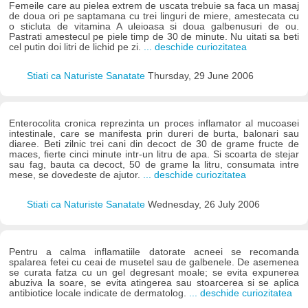
Femeile care au pielea extrem de uscata trebuie sa faca un masaj
de doua ori pe saptamana cu trei linguri de miere, amestecata cu
o sticluta de vitamina A uleioasa si doua galbenusuri de ou.
Pastrati amestecul pe piele timp de 30 de minute. Nu uitati sa beti
cel putin doi litri de lichid pe zi.
... deschide curiozitatea
Stiati ca Naturiste Sanatate
Thursday, 29 June 2006
Enterocolita cronica reprezinta un proces inflamator al mucoasei
intestinale, care se manifesta prin dureri de burta, balonari sau
diaree. Beti zilnic trei cani din decoct de 30 de grame fructe de
maces, fierte cinci minute intr-un litru de apa. Si scoarta de stejar
sau fag, bauta ca decoct, 50 de grame la litru, consumata intre
mese, se dovedeste de ajutor.
... deschide curiozitatea
Stiati ca Naturiste Sanatate
Wednesday, 26 July 2006
Pentru a calma inflamatiile datorate acneei se recomanda
spalarea fetei cu ceai de musetel sau de galbenele. De asemenea
se curata fatza cu un gel degresant moale; se evita expunerea
abuziva la soare, se evita atingerea sau stoarcerea si se aplica
antibiotice locale indicate de dermatolog.
... deschide curiozitatea