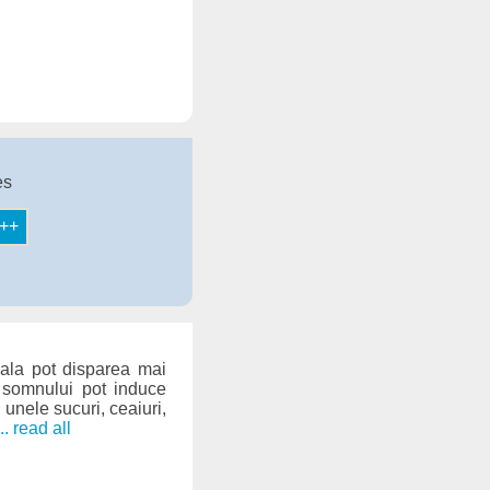
es
eala pot disparea mai
 somnului pot induce
 unele sucuri, ceaiuri,
... read all