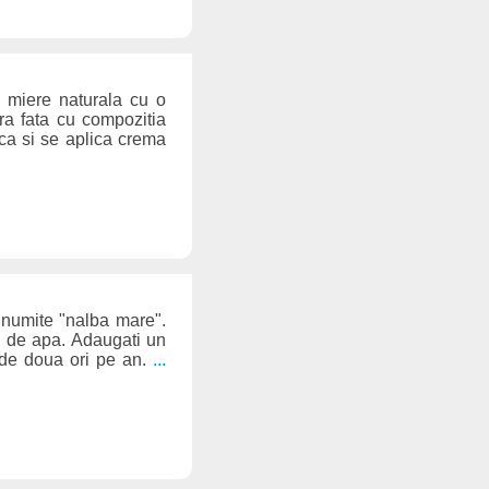
e miere naturala cu o
era fata cu compozitia
ca si se aplica crema
i numite "nalba mare".
ru de apa. Adaugati un
ra de doua ori pe an.
...