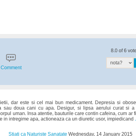
8.0 of 6 vot
Comment
ietii, dar este si cel mai bun medicament. Depresia si obos
 sau doua cani cu apa. Desigur, si lipsa aerului curat si a
rpul uman. Insa atentie, bauturile care contin cafeina, cum ar fi
pe in intregime apa, actioneaza ca un diuretic usor, impiedicand
Stiati ca Naturiste Sanatate
Wednesday, 14 January 2015