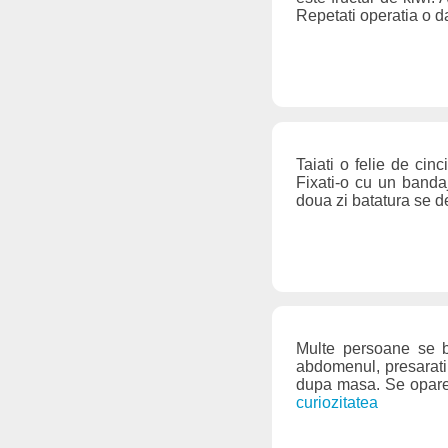
Repetati operatia o d
Taiati o felie de cin
Fixati-o cu un bandaj
doua zi batatura se d
Multe persoane se 
abdomenul, presarati 
dupa masa. Se opares
curiozitatea