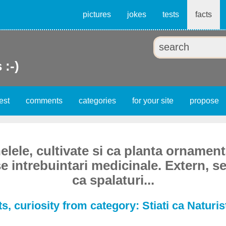
pictures
jokes
tests
facts
 :-)
est
comments
categories
for your site
propose
lele, cultivate si ca planta ornament
 intrebuintari medicinale. Extern, se
ca spalaturi...
, curiosity from category: Stiati ca Naturi