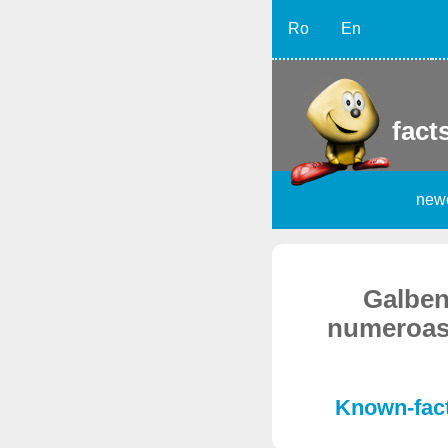
Ro
En
facts
new
Galbene
numeroase
Known-facts