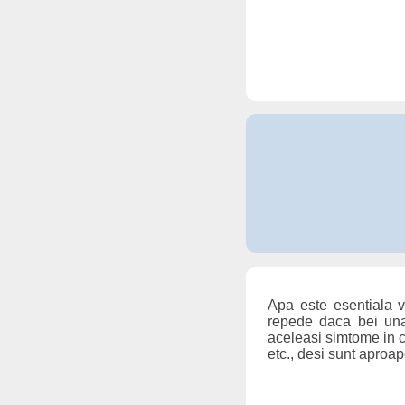
Apa este esentiala v
repede daca bei una
aceleasi simtome in co
etc., desi sunt aproa