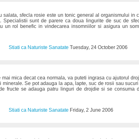
salata, sfecla rosie este un tonic general al organismului in ca
i. Specialistii sunt de parere ca doua lingurite de suc de sf
au un rol benefic in vindecarea insomniilor si asigura un somn
Stiati ca Naturiste Sanatate
Tuesday, 24 October 2006
 mai mica decat cea normala, va puteti ingrasa cu ajutorul dro
i minerale. Se pot adauga la apa, lapte, suc de rosii sau sucuri 
de fructe se adauga patru linguri de drojdie si se consuma 
Stiati ca Naturiste Sanatate
Friday, 2 June 2006