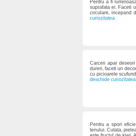
Pentru a fi luminoasa
suprafata ei. Faceti 
circulare, incepand d
curiozitatea
Carceii apar deseori
dureri, faceti un deco
cu picioarele scufund
deschide curiozitatea
Pentru a spori eficie
tenului. Cutata, piele
este fructul de kiwi. 