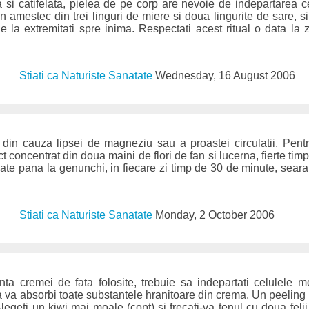
 si catifelata, pielea de pe corp are nevoie de indepartarea 
un amestec din trei linguri de miere si doua lingurite de sare, s
e la extremitati spre inima. Respectati acest ritual o data la 
Stiati ca Naturiste Sanatate
Wednesday, 16 August 2006
 din cauza lipsei de magneziu sau a proastei circulatii. Pen
ct concentrat din doua maini de flori de fan si lucerna, fierte timp
ate pana la genunchi, in fiecare zi timp de 30 de minute, seara
Stiati ca Naturiste Sanatate
Monday, 2 October 2006
nta cremei de fata folosite, trebuie sa indepartati celulele 
a va absorbi toate substantele hranitoare din crema. Un peeling n
Alegeti un kiwi mai moale (copt) si frecati-va tenul cu doua feli