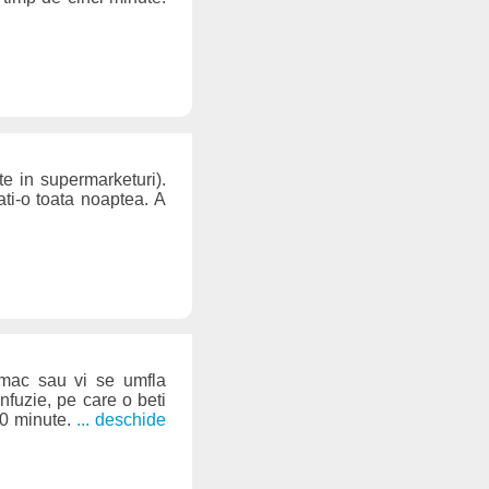
te in supermarketuri).
ati-o toata noaptea. A
mac sau vi se umfla
nfuzie, pe care o beti
10 minute.
... deschide