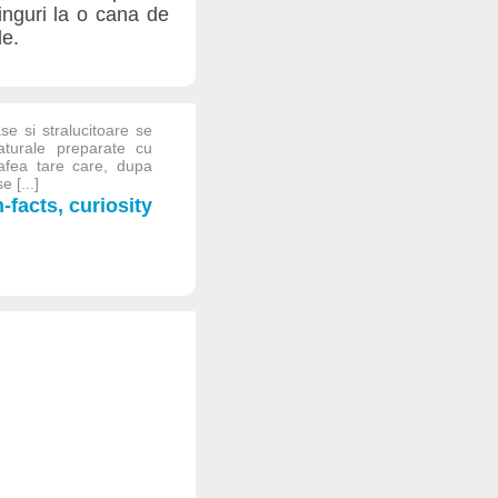
linguri la o cana de
le.
ase si stralucitoare se
turale preparate cu
afea tare care, dupa
e [...]
facts, curiosity