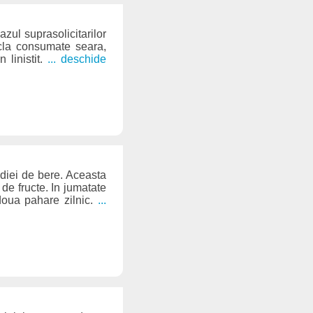
zul suprasolicitarilor
ecla consumate seara,
 linistit.
... deschide
jdiei de bere. Aceasta
de fructe. In jumatate
doua pahare zilnic.
...