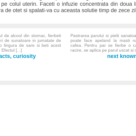
r pe colul uterin. Faceti o infuzie concentrata din doua 
ra de otet si spalati-va cu aceasta solutie timp de zece zi
l de alcool din stomac, fierbeti
Pastrarea parului si pielii sanato
ri de sunatoare in jumatate de
poate face apeland la masti na
o lingura de sare si beti acest
cafea. Pentru par se fierbe o c
fectul [...]
racire, se aplica pe parul uscat si s
cts, curiosity
next known-