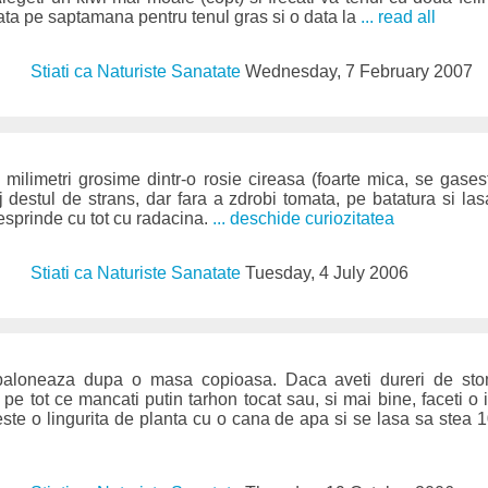
ata pe saptamana pentru tenul gras si o data la
... read all
Stiati ca Naturiste Sanatate
Wednesday, 7 February 2007
ci milimetri grosime dintr-o rosie cireasa (foarte mica, se gases
 destul de strans, dar fara a zdrobi tomata, pe batatura si las
esprinde cu tot cu radacina.
... deschide curiozitatea
Stiati ca Naturiste Sanatate
Tuesday, 4 July 2006
baloneaza dupa o masa copioasa. Daca aveti dureri de sto
pe tot ce mancati putin tarhon tocat sau, si mai bine, faceti o i
te o lingurita de planta cu o cana de apa si se lasa sa stea 