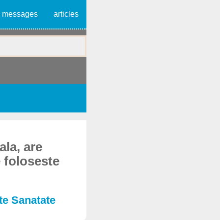
messages
articles
ala, are
 foloseste
ste Sanatate