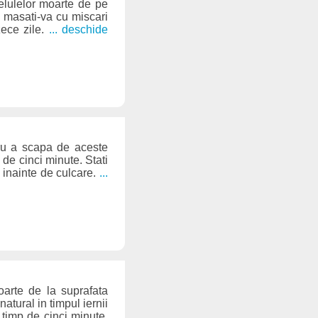
celulelor moarte de pe
i masati-va cu miscari
zece zile.
... deschide
tru a scapa de aceste
 de cinci minute. Stati
 inainte de culcare.
...
moarte de la suprafata
atural in timpul iernii
i timp de cinci minute.