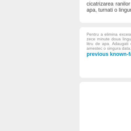
cicatrizarea ranilo
apa, turnati o lingu
Pentru a elimina excesu
zece minute doua lingu
litru de apa. Adaugati 
amestec o singura data. E
previous known-fa