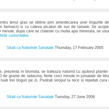
ntru tenul gras se obtine prin amestecarea unei lingurite d
din farmacii) si cu cateva picaturi de suc de lamaie. Se acop
10 minute, dupa care se clateste cu multa apa minerala, se usu
chide curiozitatea
Stiati ca Naturiste Sanatate
Thursday, 17 February 2005
, prezenta in bronsita, se trateaza naturist cu ajutorul plante
0 de grame de radacina, fierte cinci minute in jumatate de lit
luati trei linguri pe zi. Pastrati siropul la rece si repetati cu
Stiati ca Naturiste Sanatate
Tuesday, 27 June 2006