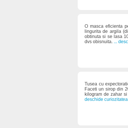
O masca eficienta pe
lingurita de argila (
obtinuta si se lasa 
dvs obisnuita.
... des
Tusea cu expectoratie
Faceti un sirop din 2
kilogram de zahar si 
deschide curiozitatea