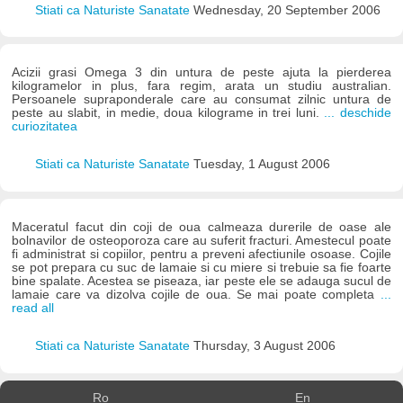
Stiati ca Naturiste Sanatate
Wednesday, 20 September 2006
Acizii grasi Omega 3 din untura de peste ajuta la pierderea
kilogramelor in plus, fara regim, arata un studiu australian.
Persoanele supraponderale care au consumat zilnic untura de
peste au slabit, in medie, doua kilograme in trei luni.
... deschide
curiozitatea
Stiati ca Naturiste Sanatate
Tuesday, 1 August 2006
Maceratul facut din coji de oua calmeaza durerile de oase ale
bolnavilor de osteoporoza care au suferit fracturi. Amestecul poate
fi administrat si copiilor, pentru a preveni afectiunile osoase. Cojile
se pot prepara cu suc de lamaie si cu miere si trebuie sa fie foarte
bine spalate. Acestea se piseaza, iar peste ele se adauga sucul de
lamaie care va dizolva cojile de oua. Se mai poate completa
...
read all
Stiati ca Naturiste Sanatate
Thursday, 3 August 2006
Ro
En