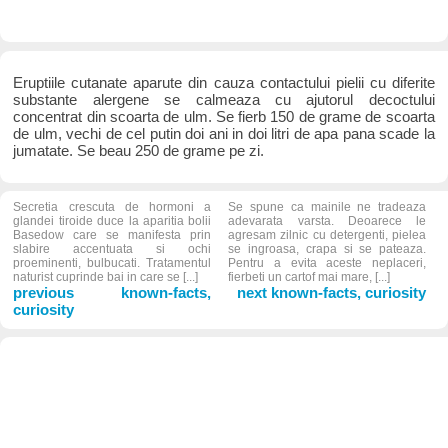
Eruptiile cutanate aparute din cauza contactului pielii cu diferite
substante alergene se calmeaza cu ajutorul decoctului
concentrat din scoarta de ulm. Se fierb 150 de grame de scoarta
de ulm, vechi de cel putin doi ani in doi litri de apa pana scade la
jumatate. Se beau 250 de grame pe zi.
Secretia crescuta de hormoni a
Se spune ca mainile ne tradeaza
glandei tiroide duce la aparitia bolii
adevarata varsta. Deoarece le
Basedow care se manifesta prin
agresam zilnic cu detergenti, pielea
slabire accentuata si ochi
se ingroasa, crapa si se pateaza.
proeminenti, bulbucati. Tratamentul
Pentru a evita aceste neplaceri,
naturist cuprinde bai in care se [...]
fierbeti un cartof mai mare, [...]
previous known-facts,
next known-facts, curiosity
curiosity