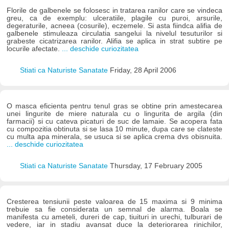
Florile de galbenele se folosesc in tratarea ranilor care se vindeca
greu, ca de exemplu: ulceratiile, plagile cu puroi, arsurile,
degeraturile, acneea (cosurile), eczemele. Si asta fiindca alifia de
galbenele stimuleaza circulatia sangelui la nivelul tesuturilor si
grabeste cicatrizarea ranilor. Alifia se aplica in strat subtire pe
locurile afectate.
... deschide curiozitatea
Stiati ca Naturiste Sanatate
Friday, 28 April 2006
O masca eficienta pentru tenul gras se obtine prin amestecarea
unei lingurite de miere naturala cu o lingurita de argila (din
farmacii) si cu cateva picaturi de suc de lamaie. Se acopera fata
cu compozitia obtinuta si se lasa 10 minute, dupa care se clateste
cu multa apa minerala, se usuca si se aplica crema dvs obisnuita.
... deschide curiozitatea
Stiati ca Naturiste Sanatate
Thursday, 17 February 2005
Cresterea tensiunii peste valoarea de 15 maxima si 9 minima
trebuie sa fie considerata un semnal de alarma. Boala se
manifesta cu ameteli, dureri de cap, tiuituri in urechi, tulburari de
vedere, iar in stadiu avansat duce la deteriorarea rinichilor,