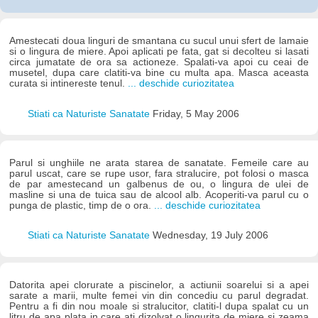
Amestecati doua linguri de smantana cu sucul unui sfert de lamaie
si o lingura de miere. Apoi aplicati pe fata, gat si decolteu si lasati
circa jumatate de ora sa actioneze. Spalati-va apoi cu ceai de
musetel, dupa care clatiti-va bine cu multa apa. Masca aceasta
curata si intinereste tenul.
... deschide curiozitatea
Stiati ca Naturiste Sanatate
Friday, 5 May 2006
Parul si unghiile ne arata starea de sanatate. Femeile care au
parul uscat, care se rupe usor, fara stralucire, pot folosi o masca
de par amestecand un galbenus de ou, o lingura de ulei de
masline si una de tuica sau de alcool alb. Acoperiti-va parul cu o
punga de plastic, timp de o ora.
... deschide curiozitatea
Stiati ca Naturiste Sanatate
Wednesday, 19 July 2006
Datorita apei clorurate a piscinelor, a actiunii soarelui si a apei
sarate a marii, multe femei vin din concediu cu parul degradat.
Pentru a fi din nou moale si stralucitor, clatiti-l dupa spalat cu un
litru de apa plata in care ati dizolvat o lingurita de miere si zeama