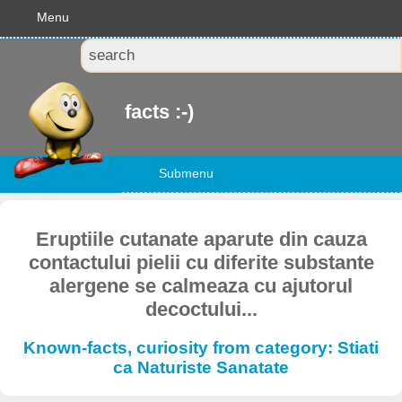
Menu
facts :-)
Submenu
Eruptiile cutanate aparute din cauza
contactului pielii cu diferite substante
alergene se calmeaza cu ajutorul
decoctului...
Known-facts, curiosity from category: Stiati
ca Naturiste Sanatate