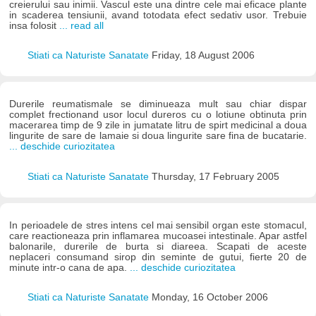
creierului sau inimii. Vascul este una dintre cele mai eficace plante
in scaderea tensiunii, avand totodata efect sedativ usor. Trebuie
insa folosit
... read all
Stiati ca Naturiste Sanatate
Friday, 18 August 2006
Durerile reumatismale se diminueaza mult sau chiar dispar
complet frectionand usor locul dureros cu o lotiune obtinuta prin
macerarea timp de 9 zile in jumatate litru de spirt medicinal a doua
lingurite de sare de lamaie si doua lingurite sare fina de bucatarie.
... deschide curiozitatea
Stiati ca Naturiste Sanatate
Thursday, 17 February 2005
In perioadele de stres intens cel mai sensibil organ este stomacul,
care reactioneaza prin inflamarea mucoasei intestinale. Apar astfel
balonarile, durerile de burta si diareea. Scapati de aceste
neplaceri consumand sirop din seminte de gutui, fierte 20 de
minute intr-o cana de apa.
... deschide curiozitatea
Stiati ca Naturiste Sanatate
Monday, 16 October 2006