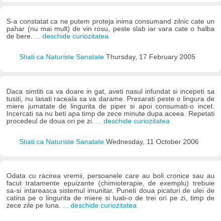
S-a constatat ca ne putem proteja inima consumand zilnic cate un
pahar (nu mai mult) de vin rosu, peste slab iar vara cate o halba
de bere.
... deschide curiozitatea
Stiati ca Naturiste Sanatate
Thursday, 17 February 2005
Daca simtiti ca va doare in gat, aveti nasul infundat si incepeti sa
tusiti, nu lasati raceala sa va darame. Presarati peste o lingura de
miere jumatate de lingurita de piper si apoi consumati-o incet.
Incercati sa nu beti apa timp de zece minute dupa aceea. Repetati
procedeul de doua ori pe zi.
... deschide curiozitatea
Stiati ca Naturiste Sanatate
Wednesday, 11 October 2006
Odata cu racirea vremii, persoanele care au boli cronice sau au
facut tratamente epuizante (chimioterapie, de exemplu) trebuie
sa-si intareasca sistemul imunitar. Puneti doua picaturi de ulei de
catina pe o lingurita de miere si luati-o de trei ori pe zi, timp de
zece zile pe luna.
... deschide curiozitatea