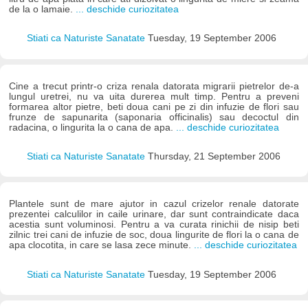
de la o lamaie.
... deschide curiozitatea
Stiati ca Naturiste Sanatate
Tuesday, 19 September 2006
Cine a trecut printr-o criza renala datorata migrarii pietrelor de-a
lungul uretrei, nu va uita durerea mult timp. Pentru a preveni
formarea altor pietre, beti doua cani pe zi din infuzie de flori sau
frunze de sapunarita (saponaria officinalis) sau decoctul din
radacina, o lingurita la o cana de apa.
... deschide curiozitatea
Stiati ca Naturiste Sanatate
Thursday, 21 September 2006
Plantele sunt de mare ajutor in cazul crizelor renale datorate
prezentei calculilor in caile urinare, dar sunt contraindicate daca
acestia sunt voluminosi. Pentru a va curata rinichii de nisip beti
zilnic trei cani de infuzie de soc, doua lingurite de flori la o cana de
apa clocotita, in care se lasa zece minute.
... deschide curiozitatea
Stiati ca Naturiste Sanatate
Tuesday, 19 September 2006