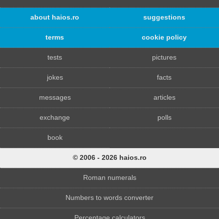
about haios.ro
suggestions
terms
cookie policy
tests
pictures
jokes
facts
messages
articles
exchange
polls
book
© 2006 - 2026 haios.ro
Roman numerals
Numbers to words converter
Percentage calculators