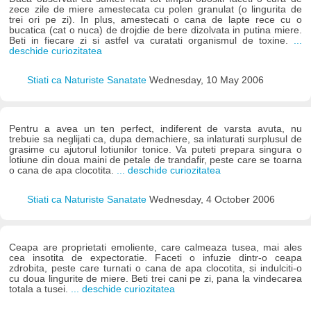
zece zile de miere amestecata cu polen granulat (o lingurita de
trei ori pe zi). In plus, amestecati o cana de lapte rece cu o
bucatica (cat o nuca) de drojdie de bere dizolvata in putina miere.
Beti in fiecare zi si astfel va curatati organismul de toxine.
...
deschide curiozitatea
Stiati ca Naturiste Sanatate
Wednesday, 10 May 2006
Pentru a avea un ten perfect, indiferent de varsta avuta, nu
trebuie sa neglijati ca, dupa demachiere, sa inlaturati surplusul de
grasime cu ajutorul lotiunilor tonice. Va puteti prepara singura o
lotiune din doua maini de petale de trandafir, peste care se toarna
o cana de apa clocotita.
... deschide curiozitatea
Stiati ca Naturiste Sanatate
Wednesday, 4 October 2006
Ceapa are proprietati emoliente, care calmeaza tusea, mai ales
cea insotita de expectoratie. Faceti o infuzie dintr-o ceapa
zdrobita, peste care turnati o cana de apa clocotita, si indulciti-o
cu doua lingurite de miere. Beti trei cani pe zi, pana la vindecarea
totala a tusei.
... deschide curiozitatea