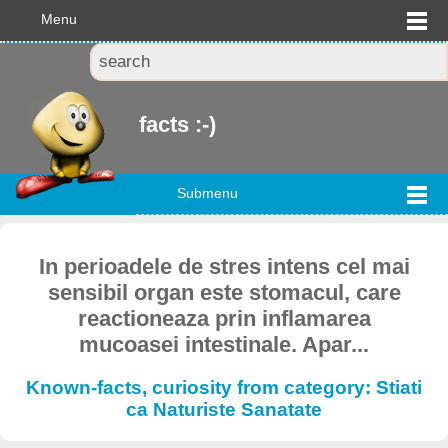
Menu
facts :-)
Submenu
In perioadele de stres intens cel mai
sensibil organ este stomacul, care
reactioneaza prin inflamarea
mucoasei intestinale. Apar...
Known-facts, curiosity from category: Stiati
ca Naturiste Sanatate