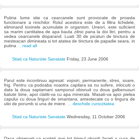
Putina lume stie ca cearcanele sunt provocate de proasta
functionare a rinichilor. Rolul acestora este de a filtra lichidele,
eliminand toxinele acumulate in organism. Uneori, este suficient
sa marim cantitatea de apa bauta zilnic pana la doi litri, pentru a
vedea cearcanele disparand. Luati 30 de picaturi de tinctura de
mesteacan dimineata si tot atatea de tinctura de papadie seara, in
putina
... read all
Stiati ca Naturiste Sanatate
Friday, 23 June 2006
Parul este incontinuu agresat: vopsiri, permanente, stres, soare,
frig. Pentru ca podoaba noastra capilara sa nu sufere, inlocuiti o
data la doua saptamani samponul obisnuit cu doua galbenusuri
batute bine, apoi clatiti-va cu apa minerala. Masati-va apoi pielea
capului cu doua linguri de smantana, amestecate cu o lingura de
ulei de porumb si una de miere.
... deschide curiozitatea
Stiati ca Naturiste Sanatate
Wednesday, 11 October 2006
Daca observati ca sunteti mai tot timpul obositi faceti o cura de