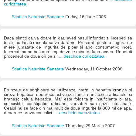
curiozitatea
Stiati ca Naturiste Sanatate
Friday, 16 June 2006
Daca simtiti ca va doare in gat, aveti nasul infundat si incepeti sa
tusiti, nu lasati raceala sa va darame. Presarati peste o lingura de
miere jumatate de lingurita de piper si apoi consumati-o incet.
Incercati sa nu beti apa timp de zece minute dupa aceea. Repetati
procedeul de doua ori pe zi.
... deschide curiozitatea
Stiati ca Naturiste Sanatate
Wednesday, 11 October 2006
Frunzele de anghinare se utilizeaza intern in hepatita cronica si
ciroza hepatica, deoarece activeaza functia antitoxica a ficatului si
hranesc celula hepatica. Mai este folosita in insuficienta biliara,
colecistite, constipatie, urticarie, varsaturi sau gaze intestinale.
Ceaiul nu se face din mai mult de doua lingurite la 300 ml de apa,
deoarece provoaca colici.
... deschide curiozitatea
Stiati ca Naturiste Sanatate
Thursday, 29 March 2007