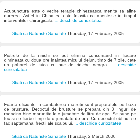
Acupunctura este o veche terapie chinezeasca menita sa aline
durerea. Astfel in China ea este folosita ca anestezie in timpul
interventiilor chirurgicale.
... deschide curiozitatea
Stiati ca Naturiste Sanatate
Thursday, 17 February 2005
Pietrele de la rinichi se pot elimina consumand in fiecare
dimineata cu doua ore inaintea micului dejun, timp de 7 zile, cate
un paharel de tuica cu suc de ridiche neagra.
... deschide
curiozitatea
Stiati ca Naturiste Sanatate
Thursday, 17 February 2005
Foarte eficiente in combaterea matretii sunt preparatele pe baza
de brusture. Decoctul de brusture se prepara din 3 linguri de
radacina bine maruntita la o jumatate de litru de apa. Se pune pe
foc si se fierbe timp de o jumatate de ora. Cu decoctul obtinut se
fac saptamanal frectii ale scalpului.
... deschide curiozitatea
Stiati ca Naturiste Sanatate
Thursday, 2 March 2006