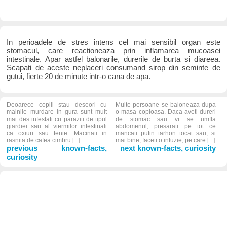
In perioadele de stres intens cel mai sensibil organ este
stomacul, care reactioneaza prin inflamarea mucoasei
intestinale. Apar astfel balonarile, durerile de burta si diareea.
Scapati de aceste neplaceri consumand sirop din seminte de
gutui, fierte 20 de minute intr-o cana de apa.
Deoarece copiii stau deseori cu
Multe persoane se baloneaza dupa
mainile murdare in gura sunt mult
o masa copioasa. Daca aveti dureri
mai des infestati cu paraziti de tipul
de stomac sau vi se umfla
giardiei sau al viermilor intestinali
abdomenul, presarati pe tot ce
ca oxiuri sau tenie. Macinati in
mancati putin tarhon tocat sau, si
rasnita de cafea cimbru [...]
mai bine, faceti o infuzie, pe care [...]
previous known-facts,
next known-facts, curiosity
curiosity