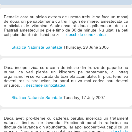
Femeile care au pielea extrem de uscata trebuie sa faca un masaj
de doua ori pe saptamana cu trei linguri de miere, amestecata cu
o sticluta de vitamina A uleioasa si doua galbenusuri de ou.
Pastrati amestecul pe piele timp de 30 de minute. Nu uitati sa beti
cel putin doi litri de lichid pe zi.
... deschide curiozitatea
Stiati ca Naturiste Sanatate
Thursday, 29 June 2006
Daca incepeti ziua cu o cana de infuzie din frunze de papadie nu
numai ca veti pierde un kilogram pe saptamana, ci intreg
organismul vi se va curata de toxinele acumulate. In plus, tenul va
deveni roz si stralucitor, iar parul nu va mai cadea sau deveni
unsuros.
... deschide curiozitatea
Stiati ca Naturiste Sanatate
Tuesday, 17 July 2007
Daca aveti pro-bleme cu caderea parului, incercati un tratament
naturist: tinctura de lavanda. Frectionati parul la radacina cu
tinctua de lavanda din abundenta, iar apoi acoperiti-va capul cu un
prosop. Dupa o ora, doua spalati-va bine cu sampon.
... deschide