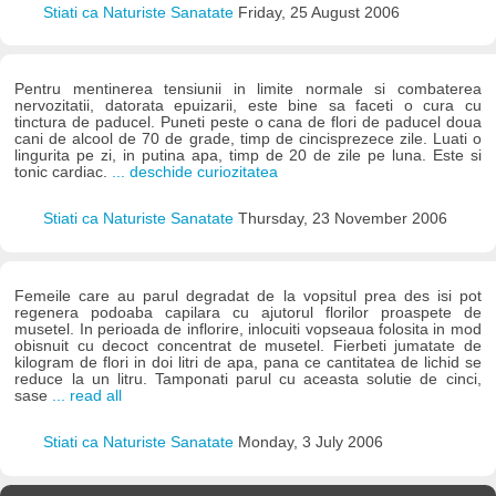
Stiati ca Naturiste Sanatate
Friday, 25 August 2006
Pentru mentinerea tensiunii in limite normale si combaterea
nervozitatii, datorata epuizarii, este bine sa faceti o cura cu
tinctura de paducel. Puneti peste o cana de flori de paducel doua
cani de alcool de 70 de grade, timp de cincisprezece zile. Luati o
lingurita pe zi, in putina apa, timp de 20 de zile pe luna. Este si
tonic cardiac.
... deschide curiozitatea
Stiati ca Naturiste Sanatate
Thursday, 23 November 2006
Femeile care au parul degradat de la vopsitul prea des isi pot
regenera podoaba capilara cu ajutorul florilor proaspete de
musetel. In perioada de inflorire, inlocuiti vopseaua folosita in mod
obisnuit cu decoct concentrat de musetel. Fierbeti jumatate de
kilogram de flori in doi litri de apa, pana ce cantitatea de lichid se
reduce la un litru. Tamponati parul cu aceasta solutie de cinci,
sase
... read all
Stiati ca Naturiste Sanatate
Monday, 3 July 2006