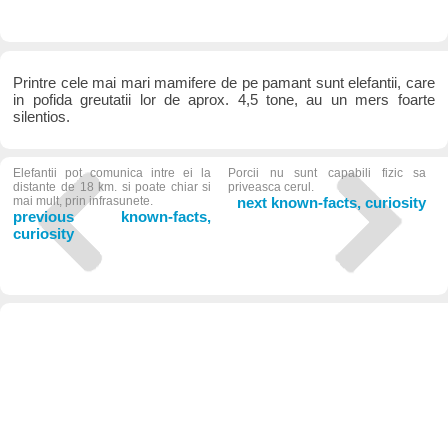
Printre cele mai mari mamifere de pe pamant sunt elefantii, care
in pofida greutatii lor de aprox. 4,5 tone, au un mers foarte
silentios.
Elefantii pot comunica intre ei la
Porcii nu sunt capabili fizic sa
distante de 18 km. si poate chiar si
priveasca cerul.
mai mult, prin infrasunete.
next known-facts, curiosity
previous known-facts,
curiosity