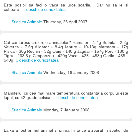
Este posibil sa faci o vaca sa urce scarile... Dar nu sa le si
coboare.
... deschide curiozitatea
Stiati ca Animale
Thursday, 26 April 2007
Cat cantaresc creierele animalelor? Hamster - 1.4g Bufnita - 2.2g
Veverita - 7.6g Aligator - 8.4g Iepure - 10-13g Marmota - 17g
Pisica - 30g Rechin - 32g Oaie - 140 g Jaguar - 157g Porc - 180 g
Tigru - 263.5 g Cimpanzeu - 420g Vaca - 425 - 458g Gorila - 465 -
540g
... deschide curiozitatea
Stiati ca Animale
Wednesday, 16 January 2008
Mamiferul cu cea mai mare temperatura constanta a corpului este
lupul, cu 42 grade celsius.
... deschide curiozitatea
Stiati ca Animale
Monday, 7 January 2008
Laika a fost primul animal si prima fiinta ce a zburat in spatiu, de