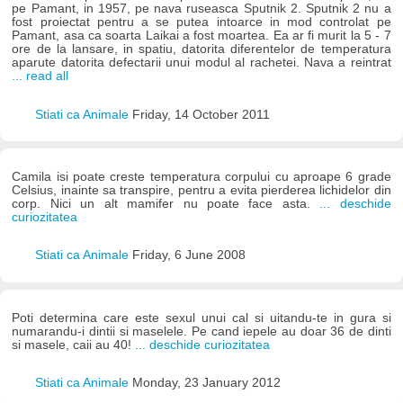
pe Pamant, in 1957, pe nava ruseasca Sputnik 2. Sputnik 2 nu a
fost proiectat pentru a se putea intoarce in mod controlat pe
Pamant, asa ca soarta Laikai a fost moartea. Ea ar fi murit la 5 - 7
ore de la lansare, in spatiu, datorita diferentelor de temperatura
aparute datorita defectarii unui modul al rachetei. Nava a reintrat
... read all
Stiati ca Animale
Friday, 14 October 2011
Camila isi poate creste temperatura corpului cu aproape 6 grade
Celsius, inainte sa transpire, pentru a evita pierderea lichidelor din
corp. Nici un alt mamifer nu poate face asta.
... deschide
curiozitatea
Stiati ca Animale
Friday, 6 June 2008
Poti determina care este sexul unui cal si uitandu-te in gura si
numarandu-i dintii si maselele. Pe cand iepele au doar 36 de dinti
si masele, caii au 40!
... deschide curiozitatea
Stiati ca Animale
Monday, 23 January 2012