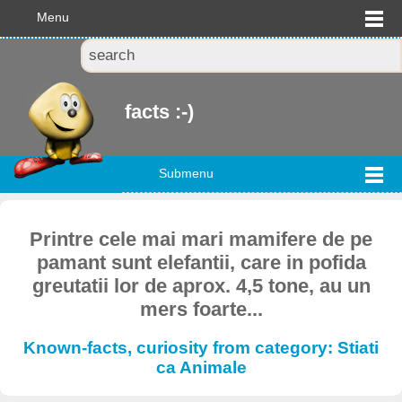
Menu
facts :-)
Submenu
Printre cele mai mari mamifere de pe
pamant sunt elefantii, care in pofida
greutatii lor de aprox. 4,5 tone, au un
mers foarte...
Known-facts, curiosity from category: Stiati
ca Animale