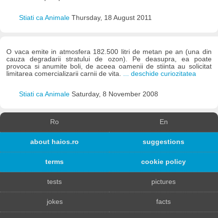
Stiati ca Animale
Thursday, 18 August 2011
O vaca emite in atmosfera 182.500 litri de metan pe an (una din
cauza degradarii stratului de ozon). Pe deasupra, ea poate
provoca si anumite boli, de aceea oamenii de stiinta au solicitat
limitarea comercializarii carnii de vita.
... deschide curiozitatea
Stiati ca Animale
Saturday, 8 November 2008
Ro
En
about haios.ro
suggestions
terms
cookie policy
tests
pictures
jokes
facts