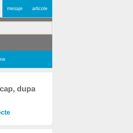
mesaje
articole
une
 cap, dupa
ecte