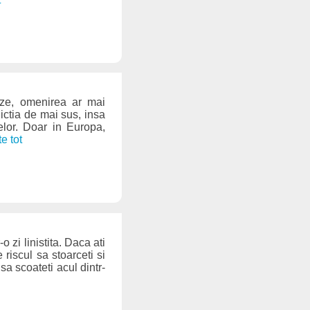
auze, omenirea ar mai
ictia de mai sus, insa
elor. Doar in Europa,
te tot
o zi linistita. Daca ati
 riscul sa stoarceti si
sa scoateti acul dintr-