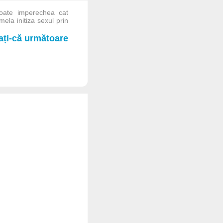
oate imperechea cat
ela initiza sexul prin
iați-că următoare