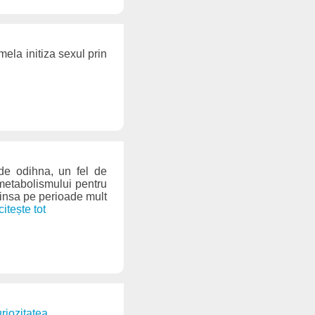
ela initiza sexul prin
de odihna, un fel de
 metabolismului pentru
insa pe perioade mult
 citește tot
uriozitatea