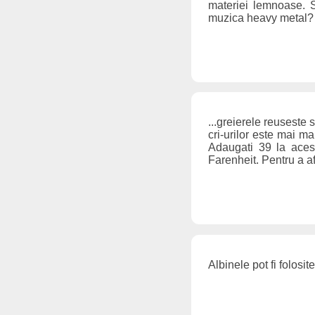
materiei lemnoase. 
muzica heavy metal
...greierele reuseste 
cri-urilor este mai m
Adaugati 39 la acest
Farenheit. Pentru a af
Albinele pot fi folosi