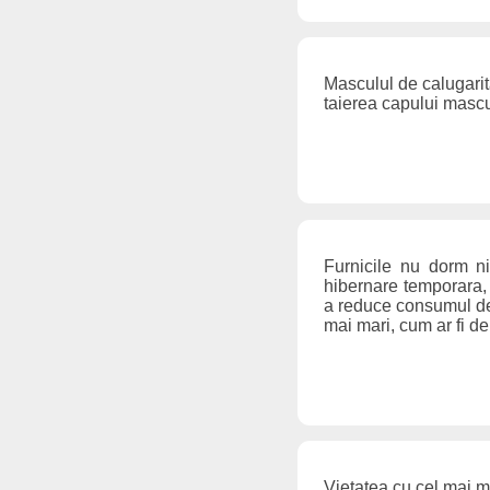
Masculul de calugarit
taierea capului mascu
Furnicile nu dorm n
hibernare temporara, 
a reduce consumul de
mai mari, cum ar fi d
Vietatea cu cel mai m