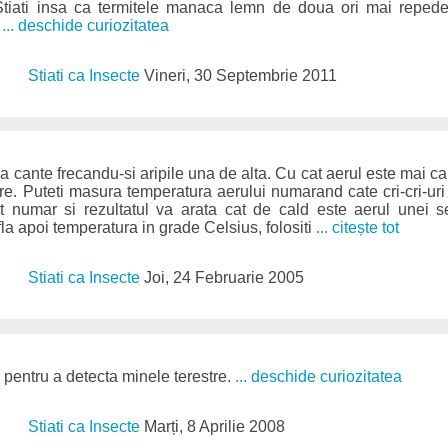
Stiati insa ca termitele manaca lemn de doua ori mai repede
?
... deschide curiozitatea
Stiati ca Insecte
Vineri, 30 Septembrie 2011
sa cante frecandu-si aripile una de alta. Cu cat aerul este mai ca
are. Puteti masura temperatura aerului numarand cate cri-cri-uri
 numar si rezultatul va arata cat de cald este aerul unei s
la apoi temperatura in grade Celsius, folositi
... citește tot
Stiati ca Insecte
Joi, 24 Februarie 2005
te pentru a detecta minele terestre.
... deschide curiozitatea
Stiati ca Insecte
Marți, 8 Aprilie 2008