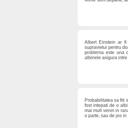
Albert Einstein ar f
supravietui pentru do
problema este una ca
albinele asigura intre
Probabilitatea sa fiti 
fost intepati de o alb
mai mult venin in rana
o parte, sau de jos in