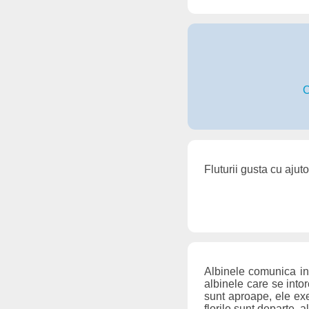
C
Fluturii gusta cu ajuto
Albinele comunica int
albinele care se into
sunt aproape, ele exe
florile sunt departe, 