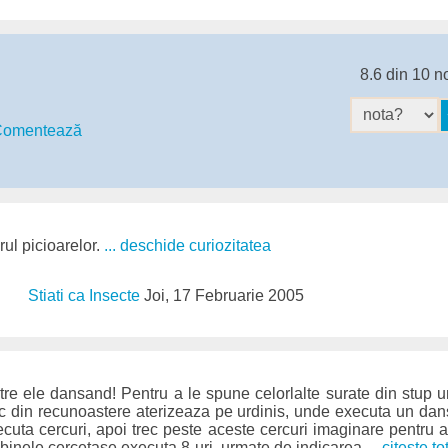
8.6 din 10 n
omentează
rul picioarelor.
... deschide curiozitatea
Stiati ca Insecte
Joi, 17 Februarie 2005
re ele dansand! Pentru a le spune celorlalte surate din stup u
rc din recunoastere aterizeaza pe urdinis, unde executa un dans
cuta cercuri, apoi trec peste aceste cercuri imaginare pentru a
albinele cercetase executa 8-uri, urmate de indicarea
... citește to