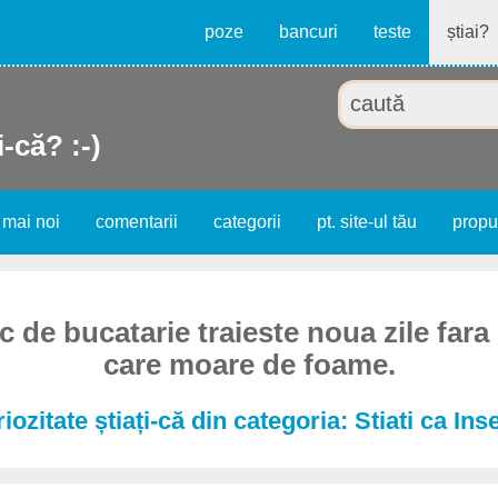
poze
bancuri
teste
știai?
i-că? :-)
 mai noi
comentarii
categorii
pt. site-ul tău
prop
 de bucatarie traieste noua zile fara
care moare de foame.
iozitate știați-că din categoria: Stiati ca Ins