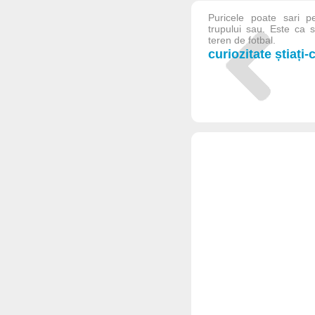
Puricele poate sari 
trupului sau. Este ca
teren de fotbal.
curiozitate știați