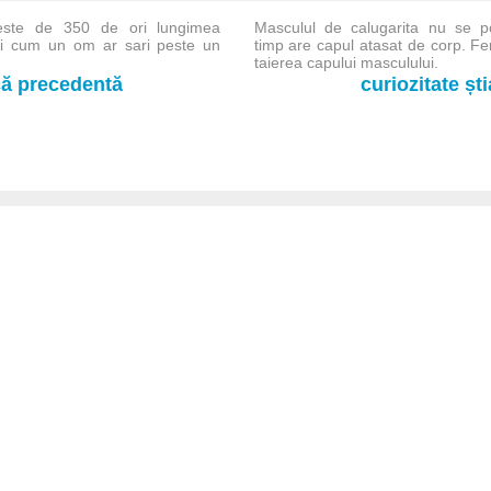
peste de 350 de ori lungimea
Masculul de calugarita nu se p
 si cum un om ar sari peste un
timp are capul atasat de corp. Fem
taierea capului masculului.
-că precedentă
curiozitate șt