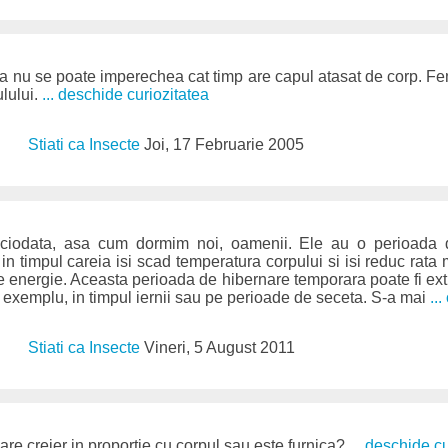
a nu se poate imperechea cat timp are capul atasat de corp. Fem
lului.
... deschide curiozitatea
Stiati ca Insecte
Joi, 17 Februarie 2005
iciodata, asa cum dormim noi, oamenii. Ele au o perioada 
in timpul careia isi scad temperatura corpului si isi reduc rata
 energie. Aceasta perioada de hibernare temporara poate fi ext
e exemplu, in timpul iernii sau pe perioade de seceta. S-a mai
...
Stiati ca Insecte
Vineri, 5 August 2011
are creier in proportie cu corpul sau este furnica?
... deschide c