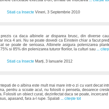
Stiati ca Insecte
Vineri, 3 Septembrie 2010
i prezis ca daca albinele ar disparea brusc, din diverse c
ar inca 4 ani. Nu se poate dovedi ca Einstein chiar a facut pred
t se poate de serioasa. Albinele asigura polenizarea plant
 75% si 85% din polenizarea tuturor florilor, la culturi sau
... citeș
Stiati ca Insecte
Marți, 3 Ianuarie 2012
intepati de o albina este mult mai mare intr-o zi cu vant decat intr-
ina, pentru a scoate acul, nu folositi o penseta, deoarece creste
. Folositi un obiect curat, dezinfectat daca se poate, incercand 
 sus, apasand, fara a-l rupe. Spalati
... citește tot