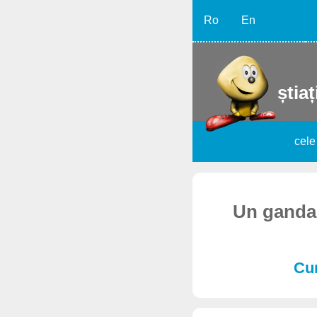
Ro
En
știaț
cele
Un gandac
Cur