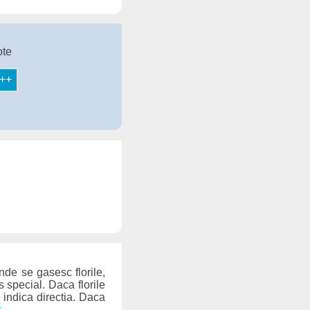
ote
nde se gasesc florile,
 special. Daca florile
 indica directia. Daca
t