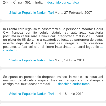
244 in China - 351 in India
... deschide curiozitatea
Stiati ca Populatie Natiuni Tari
Marți, 27 Februarie 2007
In Franta este legal sa te casatoresti cu o persoana moarta! Codul
Civil francez permite sefului statului sa autorizeze casatoria
postuma in cazuri rare. Ultimul caz inregistrat a fost in 2008, cand
un pictor de 68 de ani s-a casatorit cu fosta sa partenera de viata,
moarta deja de 4 ani... Primul caz inregistrat, de casatorie
postuma, a fost cel al unei tinere insarcinate, al carei logodnic
...
citește tot
Stiati ca Populatie Natiuni Tari
Marți, 14 Iunie 2011
Se spune ca persoanele dreptace traiesc, in medie, cu noua ani
mai mult decat cele stangace. Insa se mai spune si ca stangacii
castiga mai mult decat dreptacii...
... deschide curiozitatea
Stiati ca Populatie Natiuni Tari
Luni, 18 Iunie 2012