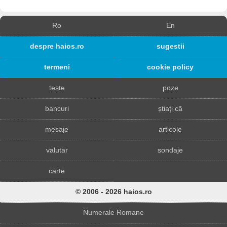
Ro
En
despre haios.ro
sugestii
termeni
cookie policy
teste
poze
bancuri
știați că
mesaje
articole
valutar
sondaje
carte
© 2006 - 2026 haios.ro
Numerale Romane