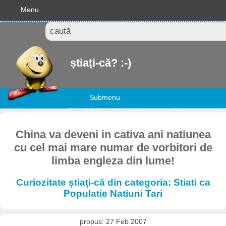
Menu
știați-că? :-)
Submenu
China va deveni in cativa ani natiunea
cu cel mai mare numar de vorbitori de
limba engleza din lume!
Curiozitate știați-că din categoria: Stiati ca
Populatie Natiuni Tari
propus: 27 Feb 2007