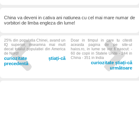
China va deveni in cativa ani natiunea cu cel mai mare numar de
vorbitori de limba engleza din lume!
25% din populatia Chinei, avand un
Doar in timpul in care tu citesti
IQ superior, inseamna mai mult
aceasta pagina de pe site-ul
decat totalul populatiei din America
haios.ro, in lume se vor fi nascut: -
de Nord!
60 de copii in Statele Unite - 244 in
curiozitate știați-că
China - 351 in India
curiozitate știați-că
precedentă
următoare