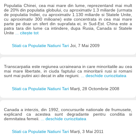
Populatia Chinei, cea mai mare din lume, reprezentand mai mult
de 20% din populatia globului, cu aproximativ 1.3 miliarde (urmata
de populatia Indiei, cu aproximativ 1.130 miliarde si Statele Unite,
cu aproximativ 300 milioane) este concentrata in cea mai mare
parte pe doar un sfert din suprafata ei, in Sud-Est. China este a
patra tara din lume ca intindere, dupa Rusia, Canada si Statele
Unite
... citește tot
Stiati ca Populatie Natiuni Tari
Joi, 7 Mai 2009
Transcarpatia este regiunea ucraineana in care minoritatile au cea
mai mare libertate, in ciuda faptului ca minoritarii rusi si romani
sunt mai putini aici decat in alte regiuni.
... deschide curiozitatea
Stiati ca Populatie Natiuni Tari
Marți, 28 Octombrie 2008
Canada a interzis, din 1992, concursurile nationale de frumusete,
explicand ca acestea sunt degradante pentru conditia si
demnitatea femeii.
... deschide curiozitatea
Stiati ca Populatie Natiuni Tari
Marți, 3 Mai 2011