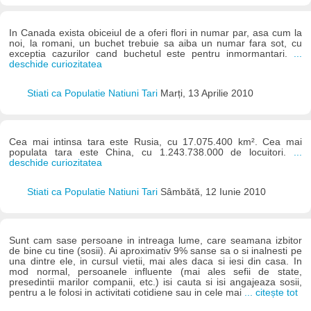
In Canada exista obiceiul de a oferi flori in numar par, asa cum la
noi, la romani, un buchet trebuie sa aiba un numar fara sot, cu
exceptia cazurilor cand buchetul este pentru inmormantari.
...
deschide curiozitatea
Stiati ca Populatie Natiuni Tari
Marți, 13 Aprilie 2010
Cea mai intinsa tara este Rusia, cu 17.075.400 km². Cea mai
populata tara este China, cu 1.243.738.000 de locuitori.
...
deschide curiozitatea
Stiati ca Populatie Natiuni Tari
Sâmbătă, 12 Iunie 2010
Sunt cam sase persoane in intreaga lume, care seamana izbitor
de bine cu tine (sosii). Ai aproximativ 9% sanse sa o si inalnesti pe
una dintre ele, in cursul vietii, mai ales daca si iesi din casa. In
mod normal, persoanele influente (mai ales sefii de state,
presedintii marilor companii, etc.) isi cauta si isi angajeaza sosii,
pentru a le folosi in activitati cotidiene sau in cele mai
... citește tot