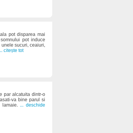
eala pot disparea mai
 somnului pot induce
 unele sucuri, ceaiuri,
... citește tot
 par alcatuita dintr-o
asati-va bine parul si
e lamaie.
... deschide