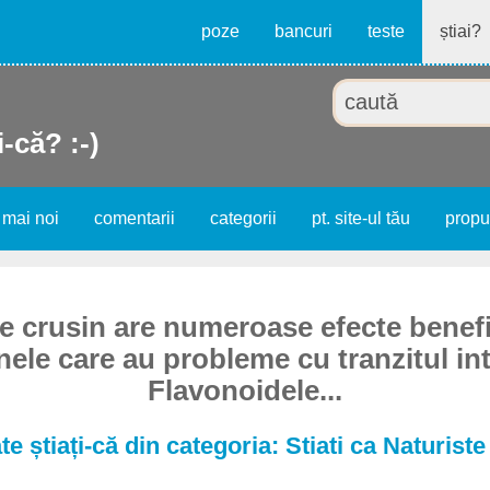
poze
bancuri
teste
știai?
i-că? :-)
 mai noi
comentarii
categorii
pt. site-ul tău
prop
e crusin are numeroase efecte benef
ele care au probleme cu tranzitul int
Flavonoidele...
te știați-că din categoria: Stiati ca Naturist