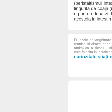
(peristaltismul in
lingurita de coaja 
o pana a doua zi. 
acesteia in intestin
Frunzele de anghinare s
cronica si ciroza hepat
antitoxica a ficatului 
este folosita in insuficient
curiozitate știați