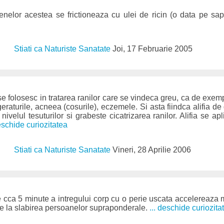
enelor acestea se frictioneaza cu ulei de ricin (o data pe s
Stiati ca Naturiste Sanatate
Joi, 17 Februarie 2005
e folosesc in tratarea ranilor care se vindeca greu, ca de exempl
geraturile, acneea (cosurile), eczemele. Si asta fiindca alifia 
 nivelul tesuturilor si grabeste cicatrizarea ranilor. Alifia se apl
deschide curiozitatea
Stiati ca Naturiste Sanatate
Vineri, 28 Aprilie 2006
de cca 5 minute a intregului corp cu o perie uscata accelereaza
uie la slabirea persoanelor supraponderale.
... deschide curiozita