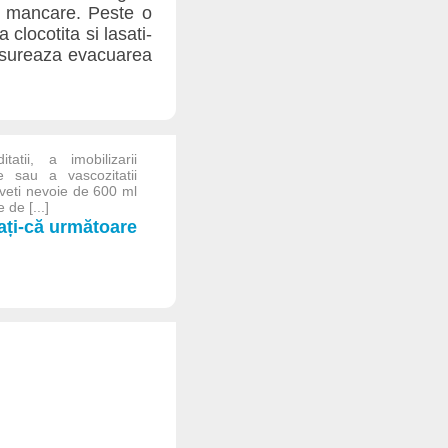
de mancare. Peste o
clocotita si lasati-
 usureaza evacuarea
atii, a imobilizarii
ie sau a vascozitatii
veti nevoie de 600 ml
de [...]
iați-că următoare