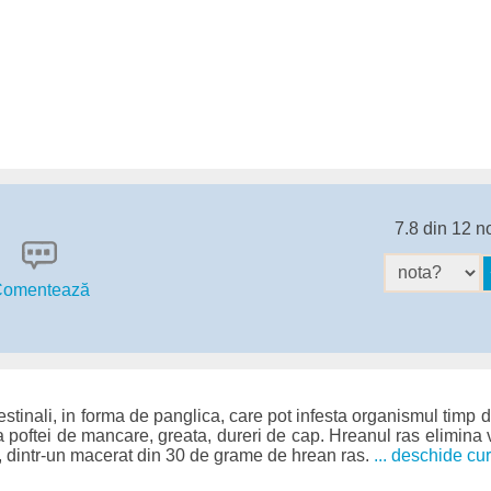
7.8 din 12 n
omentează
testinali, in forma de panglica, care pot infesta organismul timp d
 poftei de mancare, greata, dureri de cap. Hreanul ras elimina
e, dintr-un macerat din 30 de grame de hrean ras.
... deschide cur