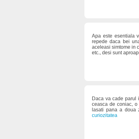
Apa este esentiala v
repede daca bei una
aceleasi simtome in co
etc., desi sunt aproa
Daca va cade parul in
ceasca de coniac, o s
lasati pana a doua z
curiozitatea