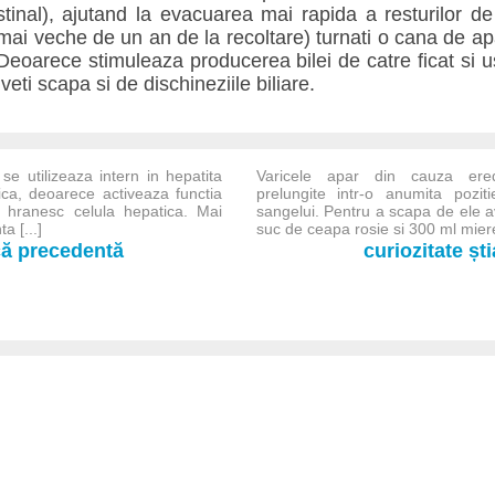
testinal), ajutand la evacuarea mai rapida a resturilor 
(mai veche de un an de la recoltare) turnati o cana de apa 
Deoarece stimuleaza producerea bilei de catre ficat si
 veti scapa si de dischineziile biliare.
e utilizeaza intern in hepatita
Varicele apar din cauza eredit
ica, deoarece activeaza functia
prelungite intr-o anumita pozit
si hranesc celula hepatica. Mai
sangelui. Pentru a scapa de ele a
a [...]
suc de ceapa rosie si 300 ml miere 
-că precedentă
curiozitate șt