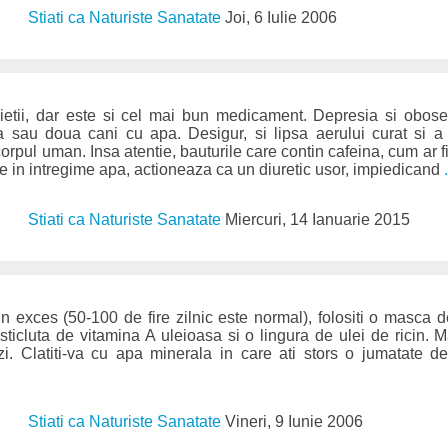
Stiati ca Naturiste Sanatate
Joi, 6 Iulie 2006
ietii, dar este si cel mai bun medicament. Depresia si obos
 sau doua cani cu apa. Desigur, si lipsa aerului curat si a
rpul uman. Insa atentie, bauturile care contin cafeina, cum ar fi
pe in intregime apa, actioneaza ca un diuretic usor, impiedicand
Stiati ca Naturiste Sanatate
Miercuri, 14 Ianuarie 2015
 exces (50-100 de fire zilnic este normal), folositi o masca de
ticluta de vitamina A uleioasa si o lingura de ulei de ricin. M
i. Clatiti-va cu apa minerala in care ati stors o jumatate d
Stiati ca Naturiste Sanatate
Vineri, 9 Iunie 2006