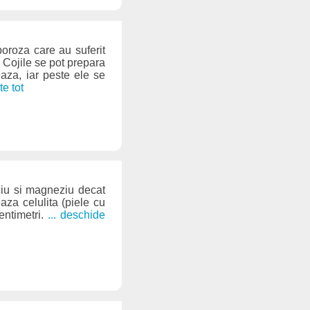
oroza care au suferit
. Cojile se pot prepara
eaza, iar peste ele se
ște tot
ciu si magneziu decat
aza celulita (piele cu
entimetri.
... deschide