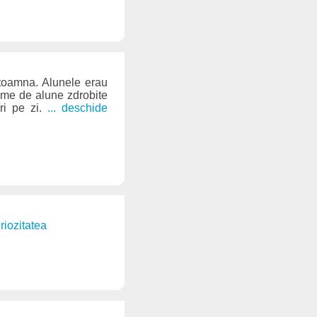
 toamna. Alunele erau
rame de alune zdrobite
ri pe zi.
... deschide
riozitatea