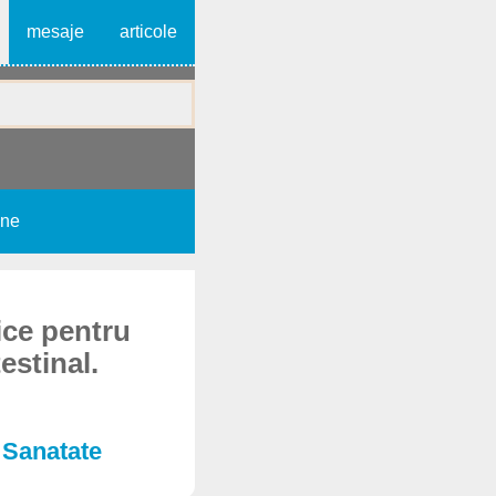
mesaje
articole
une
ice pentru
estinal.
e Sanatate