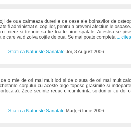
coji de oua calmeaza durerile de oase ale bolnavilor de osteop
ate fi administrat si copiilor, pentru a preveni afectiunile osoase
u miere si trebuie sa fie foarte bine spalate. Acestea se pis
ie care va dizolva cojile de oua. Se mai poate completa
... cite
Stiati ca Naturiste Sanatate
Joi, 3 August 2006
 de o mie de ori mai mult iod si de o suta de ori mai mult cal
achetarile corpului cu aceste alge topesc grasimile si indeparte
rtocala). Zece sedinte reduc circumferinta soldurilor cu doi c
Stiati ca Naturiste Sanatate
Marți, 6 Iunie 2006