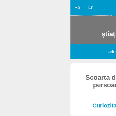
Ro
En
știaț
cele
Scoarta d
persoan
Curiozita