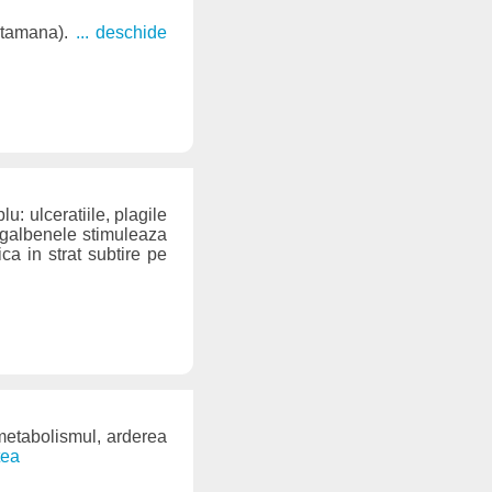
aptamana).
... deschide
u: ulceratiile, plagile
de galbenele stimuleaza
ica in strat subtire pe
 metabolismul, arderea
tea