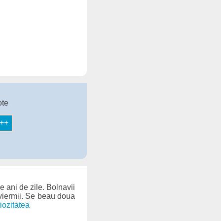
ote
e ani de zile. Bolnavii
 viermii. Se beau doua
iozitatea