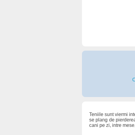
C
Teniile sunt viermi in
se plang de pierderea
cani pe zi, intre mes