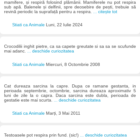
mamifere, și respiră folosind plămânii. Mamiferele nu pot respira
sub apă. Balenele și delfinii, spre deosebire de pești, trebuie să
revină periodic la suprafață pentru a respira.
... citește tot
Stiati ca Animale
Luni, 22 Iulie 2024
Crocodilii inghit pietre, ca sa capete greutate si sa sa se scufunde
mai adanc.
... deschide curiozitatea
Stiati ca Animale
Miercuri, 8 Octombrie 2008
Cat dureaza sarcina la capre. Dupa ce ramane gestanta, in
perioada septembrie, octombrie, sarcina dureaza aproximativ 5
luni de zile la o capra. Daca sarcina este dubla, perioada de
gestatie este mai scurta.
... deschide curiozitatea
Stiati ca Animale
Marți, 3 Mai 2011
Testoasele pot respira prin fund. (sic!)
... deschide curiozitatea