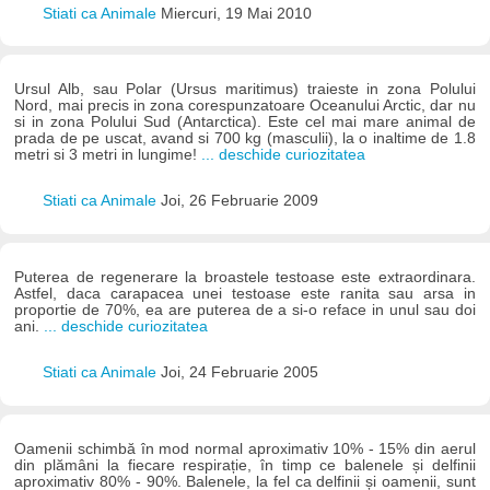
Stiati ca Animale
Miercuri, 19 Mai 2010
Ursul Alb, sau Polar (Ursus maritimus) traieste in zona Polului
Nord, mai precis in zona corespunzatoare Oceanului Arctic, dar nu
si in zona Polului Sud (Antarctica). Este cel mai mare animal de
prada de pe uscat, avand si 700 kg (masculii), la o inaltime de 1.8
metri si 3 metri in lungime!
... deschide curiozitatea
Stiati ca Animale
Joi, 26 Februarie 2009
Puterea de regenerare la broastele testoase este extraordinara.
Astfel, daca carapacea unei testoase este ranita sau arsa in
proportie de 70%, ea are puterea de a si-o reface in unul sau doi
ani.
... deschide curiozitatea
Stiati ca Animale
Joi, 24 Februarie 2005
Oamenii schimbă în mod normal aproximativ 10% - 15% din aerul
din plămâni la fiecare respirație, în timp ce balenele și delfinii
aproximativ 80% - 90%. Balenele, la fel ca delfinii și oamenii, sunt