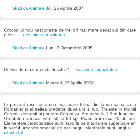
Stiati ca Animale
Joi, 26 Aprilie 2007
Crocodilul nou nascut este de trei ori mai mare decat oul din care
a iesit.
... deschide curiozitatea
Stiati ca Animale
Luni, 3 Octombrie 2005
Delfinii dorm cu un ochi deschis?
... deschide curiozitatea
Stiati ca Animale
Miercuri, 23 Aprilie 2008
In prezent rasul este cea mai mare felina din fauna salbatica a
Romaniei si al treilea pradator dupa urs si lup. Traieste in Muntii
Carpati, denumit si pantera Carpatilor. Are pana la 1,5 m lungime.
Greutatea variaza intre 50 si 58 kg. Poate trai circa 20 de ani.
Elementele caracteristice sunt: favoriti pe maxilarele superioare iar
in varful urechilor smocuri de peri negri. Membrele sunt lungi si
...
citește tot