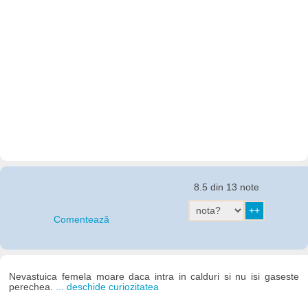
8.5 din 13 note
Comentează
Nevastuica femela moare daca intra in calduri si nu isi gaseste
perechea.
... deschide curiozitatea