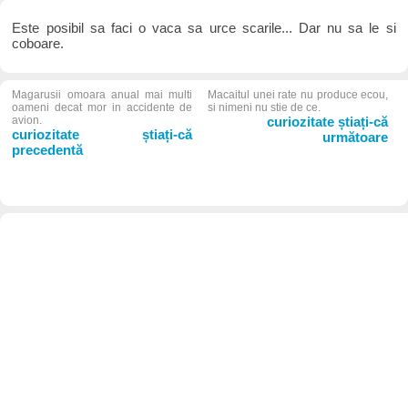
Este posibil sa faci o vaca sa urce scarile... Dar nu sa le si
coboare.
Magarusii omoara anual mai multi
Macaitul unei rate nu produce ecou,
oameni decat mor in accidente de
si nimeni nu stie de ce.
avion.
curiozitate știați-că
curiozitate știați-că
următoare
precedentă