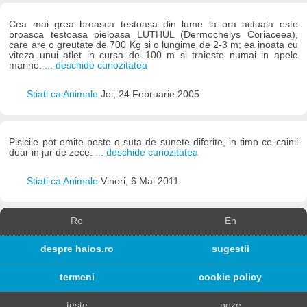
Cea mai grea broasca testoasa din lume la ora actuala este
broasca testoasa pieloasa LUTHUL (Dermochelys Coriaceea),
care are o greutate de 700 Kg si o lungime de 2-3 m; ea inoata cu
viteza unui atlet in cursa de 100 m si traieste numai in apele
marine.
... deschide curiozitatea
Stiati ca Animale
Joi, 24 Februarie 2005
Pisicile pot emite peste o suta de sunete diferite, in timp ce cainii
doar in jur de zece.
... deschide curiozitatea
Stiati ca Animale
Vineri, 6 Mai 2011
Ro
En
despre haios.ro
sugestii
termeni
cookie policy
teste
poze