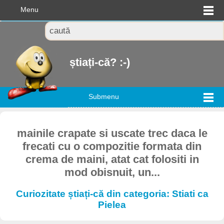
Menu
știați-că? :-)
Submenu
mainile crapate si uscate trec daca le
frecati cu o compozitie formata din
crema de maini, atat cat folositi in
mod obisnuit, un...
Curiozitate știați-că din categoria: Stiati ca
Pielea