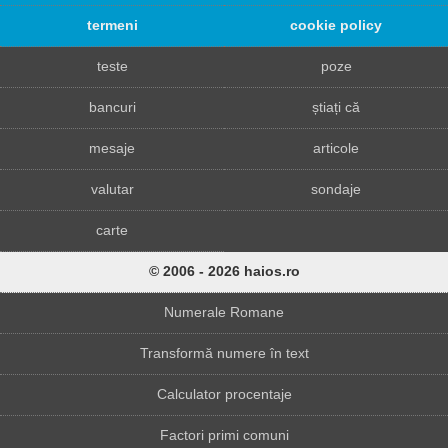
termeni
cookie policy
teste
poze
bancuri
știați că
mesaje
articole
valutar
sondaje
carte
© 2006 - 2026 haios.ro
Numerale Romane
Transformă numere în text
Calculator procentaje
Factori primi comuni