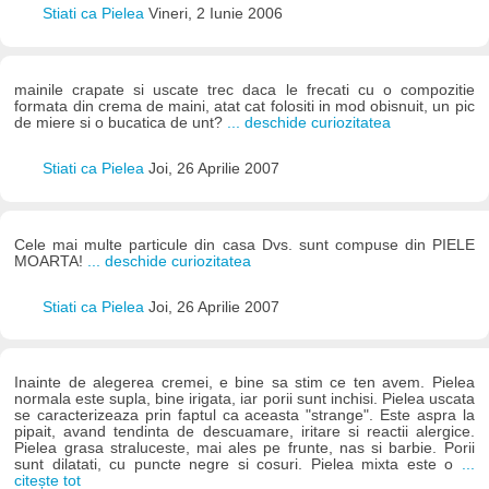
Stiati ca Pielea
Vineri, 2 Iunie 2006
mainile crapate si uscate trec daca le frecati cu o compozitie
formata din crema de maini, atat cat folositi in mod obisnuit, un pic
de miere si o bucatica de unt?
... deschide curiozitatea
Stiati ca Pielea
Joi, 26 Aprilie 2007
Cele mai multe particule din casa Dvs. sunt compuse din PIELE
MOARTA!
... deschide curiozitatea
Stiati ca Pielea
Joi, 26 Aprilie 2007
Inainte de alegerea cremei, e bine sa stim ce ten avem. Pielea
normala este supla, bine irigata, iar porii sunt inchisi. Pielea uscata
se caracterizeaza prin faptul ca aceasta "strange". Este aspra la
pipait, avand tendinta de descuamare, iritare si reactii alergice.
Pielea grasa straluceste, mai ales pe frunte, nas si barbie. Porii
sunt dilatati, cu puncte negre si cosuri. Pielea mixta este o
...
citește tot