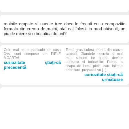
mainile crapate si uscate trec daca le frecati cu o compozitie
formata din crema de maini, atat cat folositi in mod obisnuit, un
pic de miere si o bucatica de unt?
Cele mai multe particule din casa
Tenul gras sufera primul din cauza
Dvs. sunt compuse din PIELE
caldurii. Glandele secreta si mai
MOARTA!
mult sebum, iar pielea devine
curiozitate știați-că
uleioasa si imbacsita. Pentru a
scapa de luciul pielii, care intinde
precedentă
orice fard, preparati-va [...]
curiozitate știați-că
următoare