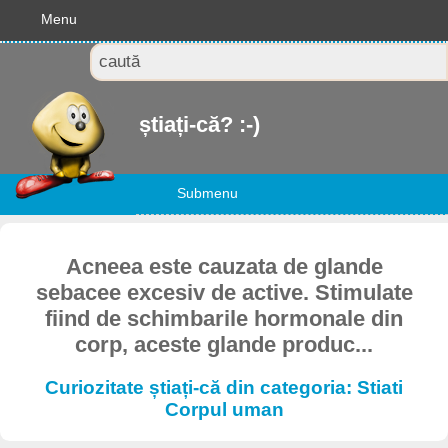
Menu
știați-că? :-)
Submenu
Acneea este cauzata de glande
sebacee excesiv de active. Stimulate
fiind de schimbarile hormonale din
corp, aceste glande produc...
Curiozitate știați-că din categoria: Stiati
Corpul uman