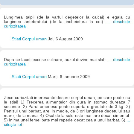
Lungimea talpii (de la varful degetelor la calcai) e egala cu
lungimea antebratului (de la incheietura la cot)
... deschide
curiozitatea
Stiati Corpul uman
Joi, 6 August 2009
Dupa ce faceti excese culinare, auzul devine mai slab.
... deschide
curiozitatea
Stiati Corpul uman
Marți, 6 Ianuarie 2009
Zece curiozitati interesante despre corpul uman, pe care poate nu
le stiai! 1) Trecerea alimentelor din gura in stomac dureaza 7
secunde. 2) Parul omenesc poate suporta o greutate de 3 kg. 3)
Penisul unui barbat, are, in medie, de 3 ori lungimea degetului sau
mare, de la mana. 4) Osul de la sold este mai tare decat cimentul.
5) Inima unei femei bate mai repede decat cea a unui barbat. 6)
...
citește tot