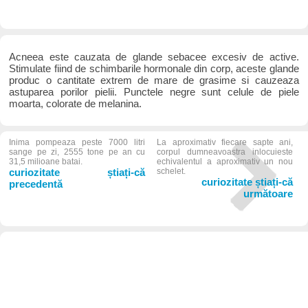
Acneea este cauzata de glande sebacee excesiv de active.
Stimulate fiind de schimbarile hormonale din corp, aceste glande
produc o cantitate extrem de mare de grasime si cauzeaza
astuparea porilor pielii. Punctele negre sunt celule de piele
moarta, colorate de melanina.
Inima pompeaza peste 7000 litri
La aproximativ fiecare sapte ani,
sange pe zi, 2555 tone pe an cu
corpul dumneavoastra inlocuieste
31,5 milioane batai.
echivalentul a aproximativ un nou
curiozitate știați-că
schelet.
curiozitate știați-că
precedentă
următoare