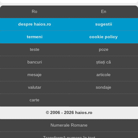
Ro
En
despre haios.ro
sugestii
termeni
cookie policy
teste
poze
bancuri
știați că
mesaje
articole
valutar
sondaje
carte
© 2006 - 2026 haios.ro
Numerale Romane
Transformă numere în text