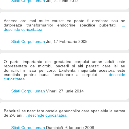
Stiati Corpul uman
Joi, 21 Iunie 2012
Acneea are mai multe cauze: ea poate fi ereditara sau se
datoreaza transformarilor endocrine specifice pubertatii.
...
deschide curiozitatea
Stiati Corpul uman
Joi, 17 Februarie 2005
O parte importanta din greutatea corpului uman adult este
reprezentata de microbi, bacterii si alti paraziti care isi au
domiciliul in sau pe corp. Existenta majoritatii acestora este
esentiala pentru buna functionare a corpului.
... deschide
curiozitatea
Stiati Corpul uman
Vineri, 27 Iunie 2014
Bebelusii se nasc fara oasele genunchilor care apar abia la varsta
de 2-6 ani
... deschide curiozitatea
Stiati Corpul uman
Duminică, 6 Ianuarie 2008