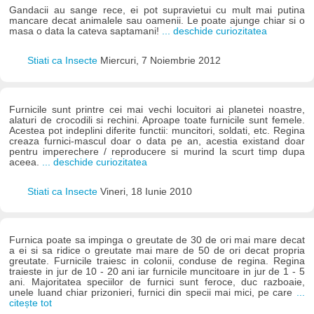
Gandacii au sange rece, ei pot supravietui cu mult mai putina
mancare decat animalele sau oamenii. Le poate ajunge chiar si o
masa o data la cateva saptamani!
... deschide curiozitatea
Stiati ca Insecte
Miercuri, 7 Noiembrie 2012
Furnicile sunt printre cei mai vechi locuitori ai planetei noastre,
alaturi de crocodili si rechini. Aproape toate furnicile sunt femele.
Acestea pot indeplini diferite functii: muncitori, soldati, etc. Regina
creaza furnici-mascul doar o data pe an, acestia existand doar
pentru imperechere / reproducere si murind la scurt timp dupa
aceea.
... deschide curiozitatea
Stiati ca Insecte
Vineri, 18 Iunie 2010
Furnica poate sa impinga o greutate de 30 de ori mai mare decat
a ei si sa ridice o greutate mai mare de 50 de ori decat propria
greutate. Furnicile traiesc in colonii, conduse de regina. Regina
traieste in jur de 10 - 20 ani iar furnicile muncitoare in jur de 1 - 5
ani. Majoritatea speciilor de furnici sunt feroce, duc razboaie,
unele luand chiar prizonieri, furnici din specii mai mici, pe care
...
citește tot