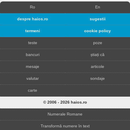
Ro
En
despre haios.ro
sugestii
termeni
cookie policy
teste
poze
bancuri
știați că
mesaje
articole
valutar
sondaje
carte
© 2006 - 2026 haios.ro
Numerale Romane
Transformă numere în text