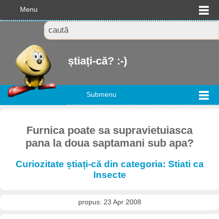
Menu
știați-că? :-)
Submenu
Furnica poate sa supravietuiasca
pana la doua saptamani sub apa?
Curiozitate știați-că din categoria: Stiati ca
Insecte
propus: 23 Apr 2008