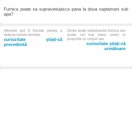
Furnica poate sa supravietuiasca pana la doua saptamani sub
apa?
Albinele pot fi folosite pentru a
Dintre toate vietuitoarele furnica are
detecta minele terestre.
poate cel mai mare creier in
curiozitate știați-că
proportie cu corpul sau.
curiozitate știați-că
precedentă
următoare