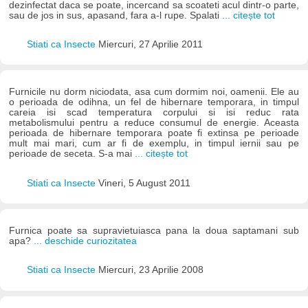
dezinfectat daca se poate, incercand sa scoateti acul dintr-o parte,
sau de jos in sus, apasand, fara a-l rupe. Spalati
... citește tot
Stiati ca Insecte
Miercuri, 27 Aprilie 2011
Furnicile nu dorm niciodata, asa cum dormim noi, oamenii. Ele au
o perioada de odihna, un fel de hibernare temporara, in timpul
careia isi scad temperatura corpului si isi reduc rata
metabolismului pentru a reduce consumul de energie. Aceasta
perioada de hibernare temporara poate fi extinsa pe perioade
mult mai mari, cum ar fi de exemplu, in timpul iernii sau pe
perioade de seceta. S-a mai
... citește tot
Stiati ca Insecte
Vineri, 5 August 2011
Furnica poate sa supravietuiasca pana la doua saptamani sub
apa?
... deschide curiozitatea
Stiati ca Insecte
Miercuri, 23 Aprilie 2008