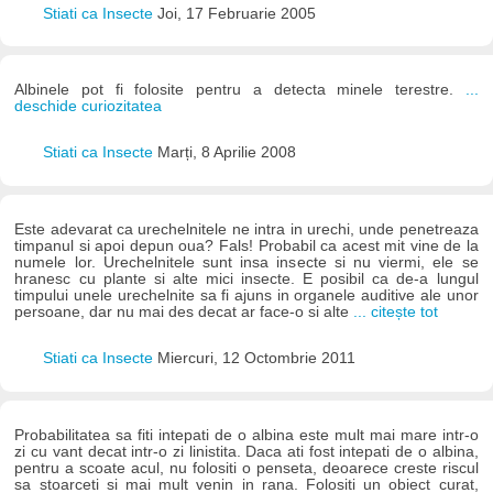
Stiati ca Insecte
Joi, 17 Februarie 2005
Albinele pot fi folosite pentru a detecta minele terestre.
...
deschide curiozitatea
Stiati ca Insecte
Marți, 8 Aprilie 2008
Este adevarat ca urechelnitele ne intra in urechi, unde penetreaza
timpanul si apoi depun oua? Fals! Probabil ca acest mit vine de la
numele lor. Urechelnitele sunt insa insecte si nu viermi, ele se
hranesc cu plante si alte mici insecte. E posibil ca de-a lungul
timpului unele urechelnite sa fi ajuns in organele auditive ale unor
persoane, dar nu mai des decat ar face-o si alte
... citește tot
Stiati ca Insecte
Miercuri, 12 Octombrie 2011
Probabilitatea sa fiti intepati de o albina este mult mai mare intr-o
zi cu vant decat intr-o zi linistita. Daca ati fost intepati de o albina,
pentru a scoate acul, nu folositi o penseta, deoarece creste riscul
sa stoarceti si mai mult venin in rana. Folositi un obiect curat,