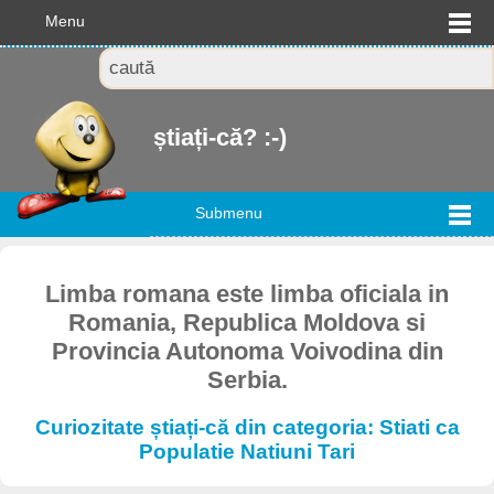
Menu
știați-că? :-)
Submenu
Limba romana este limba oficiala in
Romania, Republica Moldova si
Provincia Autonoma Voivodina din
Serbia.
Curiozitate știați-că din categoria: Stiati ca
Populatie Natiuni Tari