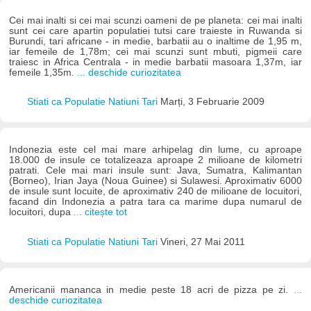
Cei mai inalti si cei mai scunzi oameni de pe planeta: cei mai inalti
sunt cei care apartin populatiei tutsi care traieste in Ruwanda si
Burundi, tari africane - in medie, barbatii au o inaltime de 1,95 m,
iar femeile de 1,78m; cei mai scunzi sunt mbuti, pigmeii care
traiesc in Africa Centrala - in medie barbatii masoara 1,37m, iar
femeile 1,35m.
... deschide curiozitatea
Stiati ca Populatie Natiuni Tari
Marți, 3 Februarie 2009
Indonezia este cel mai mare arhipelag din lume, cu aproape
18.000 de insule ce totalizeaza aproape 2 milioane de kilometri
patrati. Cele mai mari insule sunt: Java, Sumatra, Kalimantan
(Borneo), Irian Jaya (Noua Guinee) si Sulawesi. Aproximativ 6000
de insule sunt locuite, de aproximativ 240 de milioane de locuitori,
facand din Indonezia a patra tara ca marime dupa numarul de
locuitori, dupa
... citește tot
Stiati ca Populatie Natiuni Tari
Vineri, 27 Mai 2011
Americanii mananca in medie peste 18 acri de pizza pe zi.
...
deschide curiozitatea