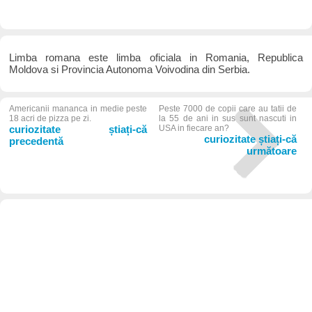
Limba romana este limba oficiala in Romania, Republica
Moldova si Provincia Autonoma Voivodina din Serbia.
Americanii mananca in medie peste
Peste 7000 de copii care au tatii de
18 acri de pizza pe zi.
la 55 de ani in sus sunt nascuti in
curiozitate știați-că
USA in fiecare an?
curiozitate știați-că
precedentă
următoare