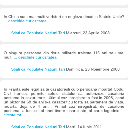
In China sunt mai multi vorbitori de engleza decat in Statele Unite?
... deschide curiozitatea
Stiati ca Populatie Natiuni Tari
Miercuri, 23 Aprilie 2008
O singura persoana din doua miliarde traieste 116 ani sau mai
mult.
... deschide curiozitatea
Stiati ca Populatie Natiuni Tari
Duminică, 23 Noiembrie 2008
In Franta este legal sa te casatoresti cu o persoana moarta! Codul
Civil francez permite sefului statului sa autorizeze casatoria
postuma in cazuri rare. Ultimul caz inregistrat a fost in 2008, cand
un pictor de 68 de ani s-a casatorit cu fosta sa partenera de viata,
moarta deja de 4 ani... Primul caz inregistrat, de casatorie
postuma, a fost cel al unei tinere insarcinate, al carei logodnic
...
citește tot
Stiati ca Populatie Natiuni Tari
Marți, 14 Iunie 2011