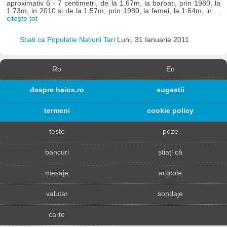
aproximativ 6 - 7 centimetri, de la 1.67m, la barbati, prin 1980, la
1.73m, in 2010 si de la 1.57m, prin 1980, la femei, la 1.64m, in
...
citește tot
Stiati ca Populatie Natiuni Tari
Luni, 31 Ianuarie 2011
Ro
En
despre haios.ro
sugestii
termeni
cookie policy
teste
poze
bancuri
știați că
mesaje
articole
valutar
sondaje
carte