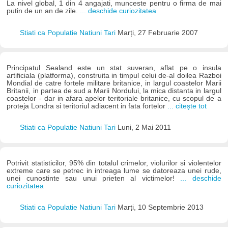
La nivel global, 1 din 4 angajati, munceste pentru o firma de mai
putin de un an de zile.
... deschide curiozitatea
Stiati ca Populatie Natiuni Tari
Marți, 27 Februarie 2007
Principatul Sealand este un stat suveran, aflat pe o insula
artificiala (platforma), construita in timpul celui de-al doilea Razboi
Mondial de catre fortele militare britanice, in largul coastelor Marii
Britanii, in partea de sud a Marii Nordului, la mica distanta in largul
coastelor - dar in afara apelor teritoriale britanice, cu scopul de a
proteja Londra si teritoriul adiacent in fata fortelor
... citește tot
Stiati ca Populatie Natiuni Tari
Luni, 2 Mai 2011
Potrivit statisticilor, 95% din totalul crimelor, violurilor si violentelor
extreme care se petrec in intreaga lume se datoreaza unei rude,
unei cunostinte sau unui prieten al victimelor!
... deschide
curiozitatea
Stiati ca Populatie Natiuni Tari
Marți, 10 Septembrie 2013